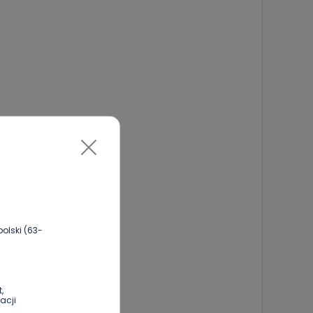
olski (63-
,
acji