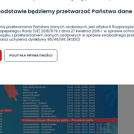
 podstawie będziemy przetwarzać Państwa dane
?
ną przetwarzania Państwa danych osobowych, jest artykuł 6 Rozporządz
pejskiego i Rady (UE) 2016/679 z dnia 27 kwietnia 2016 r. w sprawie ochr
związku z przetwarzaniem danych osobowych w sprawie swobodnego prz
oraz uchylenia dyrektywy 95/46/WE (RODO).
możliwość cofnięcia zgody?
POLITYKA PRYWATNOŚCI
h osobowych jest dobrowolne, nie jest wymogiem ustawowym lub umo
runku zawarcia umowy. Cofnięcie zgody jest możliwe na każdym etapie i ni
dnymi negatywnymi konsekwencjami. Cofnięcia zgody można dokonać w
 (e-mail, poczta tradycyjna) tak, aby dotarła do wiadomości Telewizji 
ibą w miejscowości Ostrów Wielkopolski (63-400) przy ul. Wolności 19.
komu możemy przekazać Państwa dane?
wa Pro-Art z siedzibą w miejscowości Ostrów Wielkopolski (63-400) przy u
uje Państwa danych osobowych podmiotom trzecim, jak również nie są on
e w procesach zautomatyzowanego profilowania.
Państwo zrobić z przekazanymi nam danymi?
zgody na przetwarzanie danych osobowych, mają Państwo prawo do żąd
wa Pro-Art z siedzibą w miejscowości Ostrów Wielkopolski (63-400) przy ul