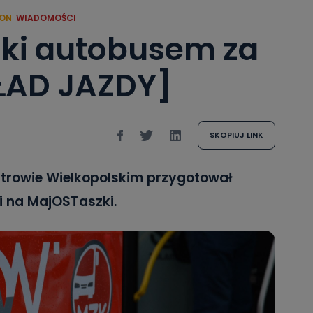
ION
WIADOMOŚCI
ki autobusem za
ŁAD JAZDY]
SKOPIUJ LINK
strowie Wielkopolskim przygotował
 na MajOSTaszki.