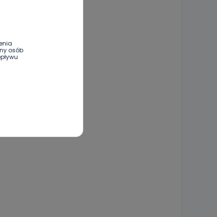
enia
ony osób
epływu
wnym oraz
e jest to
 dowolny,
Kablowej
l. Wolności
e
ania od
. Wolności