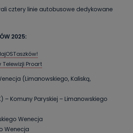
wali cztery linie autobusowe dedykowane
ÓW 2025:
MajOSTaszków!
Telewizji Proart
enecja (Limanowskiego, Kaliską,
) – Komuny Paryskiej – Limanowskiego
skiego Wenecja
go Wenecja