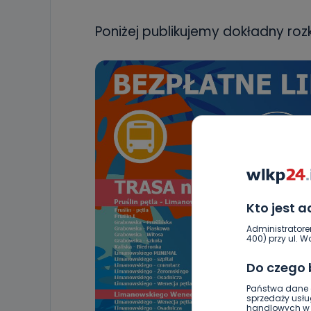
Poniżej publikujemy dokładny roz
Kto jest 
Administratore
400) przy ul. Wo
Do czego
Państwa dane o
sprzedaży usłu
handlowych w r