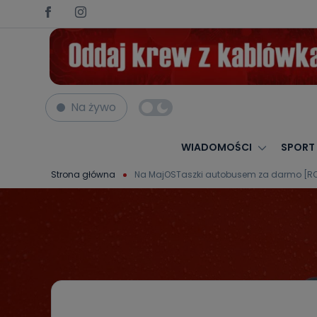
Na żywo
WIADOMOŚCI
SPORT
Strona główna
Na MajOSTaszki autobusem za darmo [R