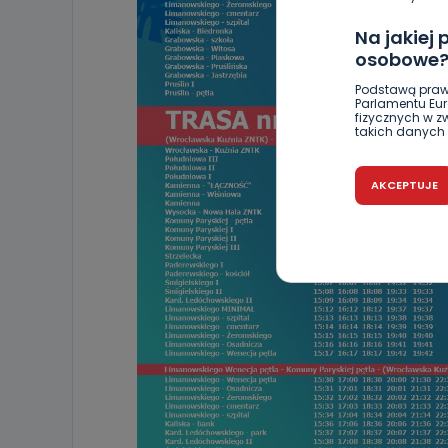
Na jakiej
osobowe
Podstawą praw
Parlamentu Euro
fizycznych w 
takich danych 
Czy jest 
AKCEPTUJE
Podanie danyc
nie stanowi wa
związane z ża
wybrany sposób
Pro-Art z siedz
Kiedy i 
Telewizja Kablo
19 nie przekaz
wykorzystywan
Co mogą 
Po wyrażeniu 
Telewizji Kablo