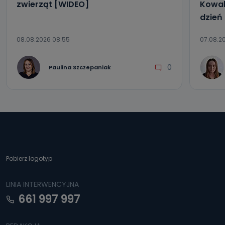
zwierząt [WIDEO]
Kowal
dzień
08.08.2026 08:55
07.08.2
0
Paulina Szczepaniak
Pobierz logotyp
LINIA INTERWENCYJNA
661 997 997