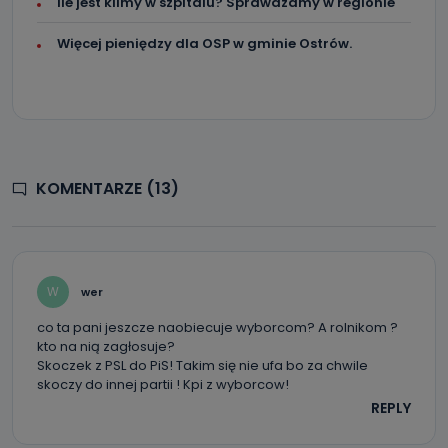
Ile jest klimy w szpitalu? Sprawdzamy w regionie
Więcej pieniędzy dla OSP w gminie Ostrów.
KOMENTARZE (13)
W
wer
co ta pani jeszcze naobiecuje wyborcom? A rolnikom ?
kto na nią zagłosuje?
Skoczek z PSL do PiS! Takim się nie ufa bo za chwile
skoczy do innej partii ! Kpi z wyborcow!
REPLY