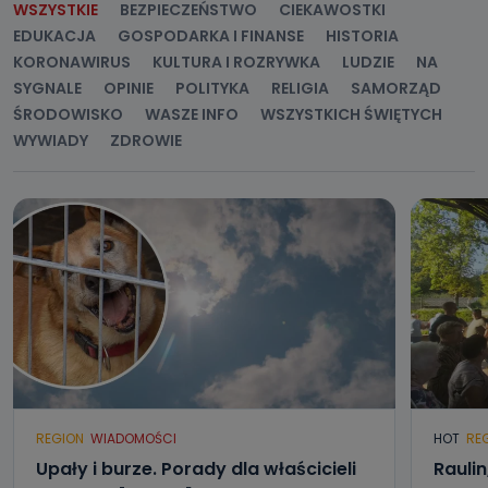
WSZYSTKIE
BEZPIECZEŃSTWO
CIEKAWOSTKI
EDUKACJA
GOSPODARKA I FINANSE
HISTORIA
KORONAWIRUS
KULTURA I ROZRYWKA
LUDZIE
NA
SYGNALE
OPINIE
POLITYKA
RELIGIA
SAMORZĄD
ŚRODOWISKO
WASZE INFO
WSZYSTKICH ŚWIĘTYCH
WYWIADY
ZDROWIE
REGION
WIADOMOŚCI
HOT
RE
Upały i burze. Porady dla właścicieli
Raulin