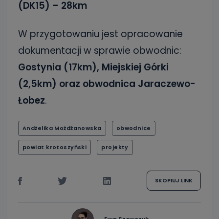
(DK15) – 28km
W przygotowaniu jest opracowanie
dokumentacji w sprawie obwodnic:
Gostynia (17km), Miejskiej Górki
(2,5km) oraz obwodnica Jaraczewo-
Łobez
.
Andżelika Możdżanowska
obwodnice
powiat krotoszyński
projekty
SKOPIUJ LINK