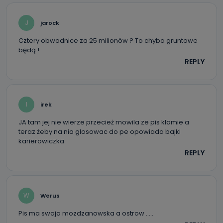
J
jarock
Cztery obwodnice za 25 milionów ? To chyba gruntowe
będą !
REPLY
I
irek
JA tam jej nie wierze przecież mowila ze pis klamie a
teraz żeby na nia glosowac do pe opowiada bajki
karierowiczka
REPLY
W
Werus
Pis ma swoja mozdzanowska a ostrow …..