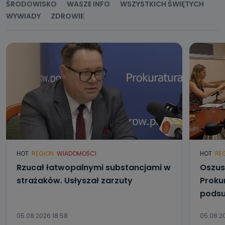
ŚRODOWISKO
WASZE INFO
WSZYSTKICH ŚWIĘTYCH
WYWIADY
ZDROWIE
HOT
REGION
WIADOMOŚCI
HOT
RE
Rzucał łatwopalnymi substancjami w
Oszus
strażaków. Usłyszał zarzuty
Proku
podsu
05.08.2026 18:58
05.08.2