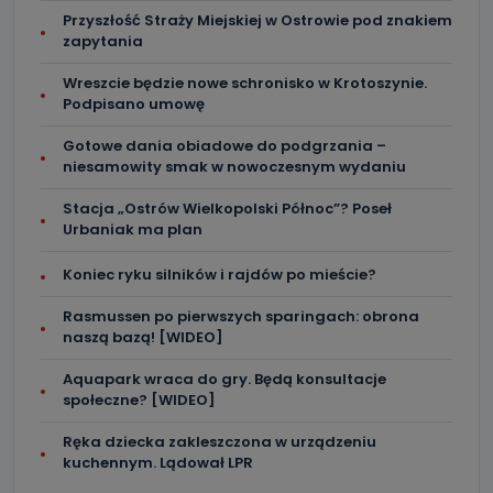
Kablowej Pro-Art z siedzibą w miejscowości Ostrów
Przyszłość Straży Miejskiej w Ostrowie pod znakiem
Wielkopolski (63-400) przy ul. Wolności 19.
zapytania
Kiedy i komu możemy przekazać
Wreszcie będzie nowe schronisko w Krotoszynie.
Państwa dane?
Podpisano umowę
Telewizja Kablowa Pro-Art z siedzibą w miejscowości
Ostrów Wielkopolski (63-400) przy ul. Wolności 19 nie
Gotowe dania obiadowe do podgrzania –
przekazuje Państwa danych osobowych podmiotom
niesamowity smak w nowoczesnym wydaniu
trzecim, jak również nie są one wykorzystywane w
procesach zautomatyzowanego profilowania.
Stacja „Ostrów Wielkopolski Północ”? Poseł
Co mogą Państwo zrobić z
Urbaniak ma plan
przekazanymi nam danymi?
Koniec ryku silników i rajdów po mieście?
Po wyrażeniu zgody na przetwarzanie danych osobowych,
mają Państwo prawo do żądania od Telewizji Kablowa
Rasmussen po pierwszych sparingach: obrona
Pro-Art z siedzibą w miejscowości Ostrów Wielkopolski (63-
400) przy ul. Wolności 19 dostępu do danych osobowych
naszą bazą! [WIDEO]
dotyczących Państwa oraz uzyskania ich kopii, a także
żądania ich sprostowania, usunięcia danych,
Aquapark wraca do gry. Będą konsultacje
ograniczenia ich przetwarzania oraz prawo wniesienia
sprzeciwu wobec ich przetwarzania.
społeczne? [WIDEO]
Do kiedy Państwa dane osobowe będą
Ręka dziecka zakleszczona w urządzeniu
kuchennym. Lądował LPR
przechowywane?