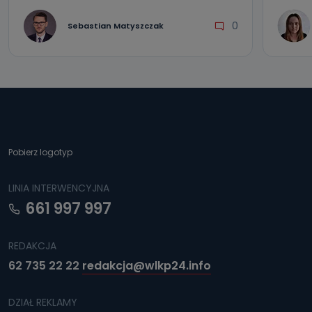
0
Sebastian Matyszczak
Pobierz logotyp
LINIA INTERWENCYJNA
661 997 997
REDAKCJA
62 735 22 22
redakcja@wlkp24.info
DZIAŁ REKLAMY