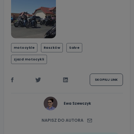
motocykle
Raszków
Salve
zjazd motocykli
SKOPIUJ LINK
Ewa Szewczyk
NAPISZ DO AUTORA