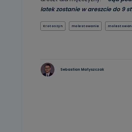
latek zostanie w areszcie do 9 s
Krotoszyn
molestowanie
molestowani
Sebastian Matyszczak