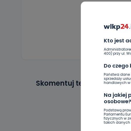
Kto jest 
Administratore
400) przy ul. Wo
Do czego
Państwa dane o
sprzedaży usłu
Skomentuj ten wpis jako p
handlowych w r
Na jakiej
osobowe
Podstawą praw
Parlamentu Euro
fizycznych w 
takich danych 