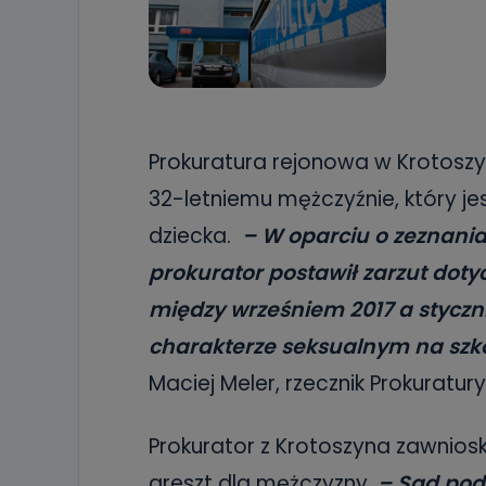
Prokuratura rejonowa w Krotosz
32-letniemu mężczyźnie, który j
dziecka.
– W oparciu o zeznania
prokurator postawił zarzut doty
między wrześniem 2017 a styczn
charakterze seksualnym na szk
Maciej Meler, rzecznik Prokuratu
Prokurator z Krotoszyna zawnio
areszt dla mężczyzny.
– Sąd podz