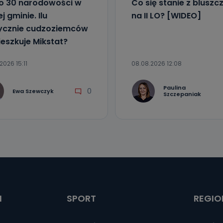
ko 30 narodowości w
Co się stanie z blusz
j gminie. Ilu
na II LO? [WIDEO]
ycznie cudzoziemców
eszkuje Mikstat?
2026 15:11
08.08.2026 12:08
Paulina
0
Ewa Szewczyk
Szczepaniak
I
SPORT
REGIO