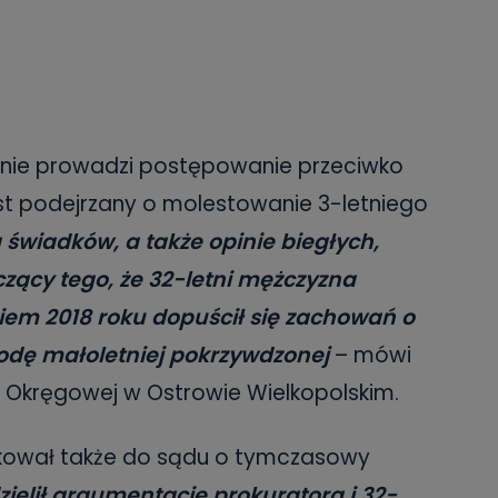
ynie prowadzi postępowanie przeciwko
est podejrzany o molestowanie 3-letniego
 świadków, a także opinie biegłych,
czący tego, że 32-letni mężczyzna
iem 2018 roku dopuścił się zachowań o
odę małoletniej pokrzywdzonej
– mówi
ry Okręgowej w Ostrowie Wielkopolskim.
skował także do sądu o tymczasowy
ielił argumentację prokuratora i 32-