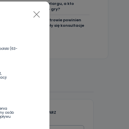
spełnił warunki przetargu, a kto
próbował wrócić do gry?
Czy aquapark w Ostrowie powinien
powstać? Rozpoczęły się konsultacje
olski (63-
,
acji
 DO DYSKUSJI
enia
DODAJ SWÓJ KOMENTARZ
ony osób
epływu
Wiadomość