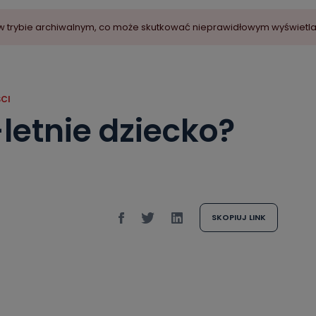
ny w trybie archiwalnym, co może skutkować nieprawidłowym wyświetl
CI
letnie dziecko?
SKOPIUJ LINK