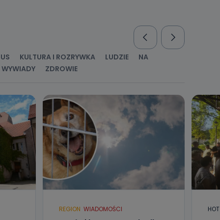
nio od
brane ze
taktowy,
racownicy
RUS
KULTURA I ROZRYWKA
LUDZIE
NA
WYWIADY
ZDROWIE
REGION
WIADOMOŚCI
HOT