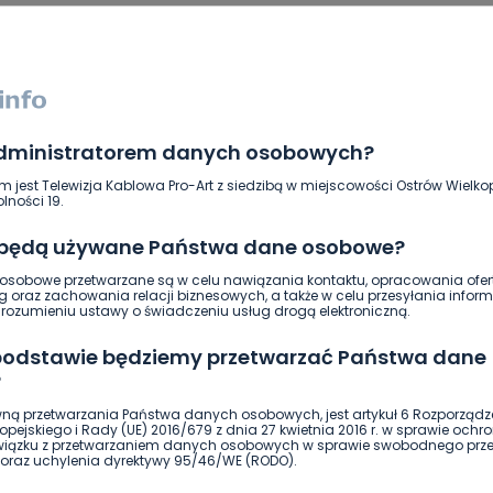
administratorem danych osobowych?
m jest Telewizja Kablowa Pro-Art z siedzibą w miejscowości Ostrów Wielkop
lności 19.
 będą używane Państwa dane osobowe?
sobowe przetwarzane są w celu nawiązania kontaktu, opracowania ofert
g oraz zachowania relacji biznesowych, a także w celu przesyłania inform
ierwszy!
DOŁĄCZ
ozumieniu ustawy o świadczeniu usług drogą elektroniczną.
 podstawie będziemy przetwarzać Państwa dane
?
ną przetwarzania Państwa danych osobowych, jest artykuł 6 Rozporządz
pejskiego i Rady (UE) 2016/679 z dnia 27 kwietnia 2016 r. w sprawie ochr
związku z przetwarzaniem danych osobowych w sprawie swobodnego prz
oraz uchylenia dyrektywy 95/46/WE (RODO).