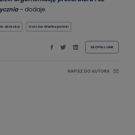
tycznia
– dodaje.
e dziecka
Ostrów Wielkopolski
SKOPIUJ LINK
NAPISZ DO AUTORA