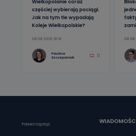
Wielkopolanie coraz
Blis
częściej wybierają pociągi.
jedne
Jak na tym tle wypadają
fakt
Koleje Wielkopolskie?
zami
08.08.2026 18:16
08.08.
Paulina
0
Szczepaniak
WIADOMOŚC
Pobierz logotyp