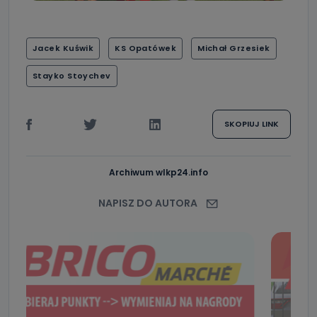
Jacek Kuświk
KS Opatówek
Michał Grzesiek
Stayko Stoychev
SKOPIUJ LINK
Archiwum wlkp24.info
NAPISZ DO AUTORA