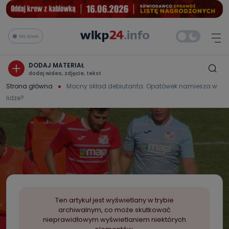
Na żywo
DODAJ MATERIAŁ
dodaj wideo, zdjęcie, tekst
Strona główna
Mocny skład debiutanta. Opatówek namiesza w
lidze?
Ten artykuł jest wyświetlany w trybie
archiwalnym, co może skutkować
nieprawidłowym wyświetlaniem niektórych