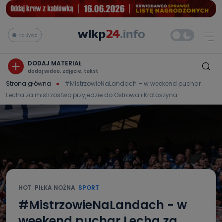
Na żywo
DODAJ MATERIAŁ
dodaj wideo, zdjęcie, tekst
Strona główna
#MistrzowieNaLandach – w weekend puchar
Lecha za mistrzostwo przyjedzie do Ostrowa i Krotoszyna
HOT
PIŁKA NOŻNA
SPORT
#MistrzowieNaLandach - w
weekend puchar Lecha za