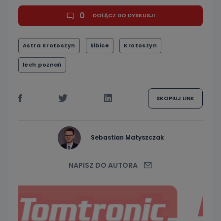
0
DOŁĄCZ DO DYSKUSJI
Astra Krotoszyn
kibice
Krotoszyn
lech poznań
SKOPIUJ LINK
Sebastian Matyszczak
NAPISZ DO AUTORA