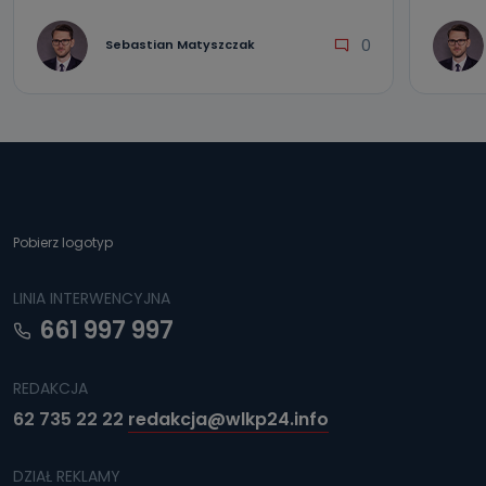
0
Sebastian Matyszczak
Pobierz logotyp
LINIA INTERWENCYJNA
661 997 997
REDAKCJA
62 735 22 22
redakcja@wlkp24.info
DZIAŁ REKLAMY