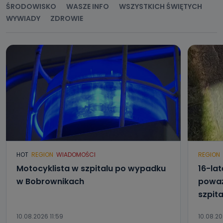
ŚRODOWISKO
WASZE INFO
WSZYSTKICH ŚWIĘTYCH
WYWIADY
ZDROWIE
HOT
REGION
WIADOMOŚCI
REGION
Motocyklista w szpitalu po wypadku
16-lat
w Bobrownikach
poważ
szpita
10.08.2026 11:59
10.08.20