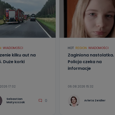
N
WIADOMOŚCI
HOT
REGION
WIADOMOŚCI
zenie kilku aut na
Zaginiona nastolatka.
. Duże korki
Policja czeka na
informacje
2026 17:02
06.08.2026 15:32
Sebastian
0
Arleta Zeidler
Matyszczak