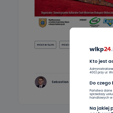
misterium
misterium męki pańskiej
S
Kto jest 
Administratore
400) przy ul. Wo
Do czego
Sebastian Matyszczak
Państwa dane o
sprzedaży usłu
handlowych w r
Na jakiej