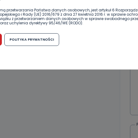
?
ną przetwarzania Państwa danych osobowych, jest artykuł 6 Rozporządz
ierwszy!
DOŁĄCZ
pejskiego i Rady (UE) 2016/679 z dnia 27 kwietnia 2016 r. w sprawie ochr
związku z przetwarzaniem danych osobowych w sprawie swobodnego prz
oraz uchylenia dyrektywy 95/46/WE (RODO).
możliwość cofnięcia zgody?
POLITYKA PRYWATNOŚCI
h osobowych jest dobrowolne, nie jest wymogiem ustawowym lub umo
runku zawarcia umowy. Cofnięcie zgody jest możliwe na każdym etapie i ni
dnymi negatywnymi konsekwencjami. Cofnięcia zgody można dokonać w
 (e-mail, poczta tradycyjna) tak, aby dotarła do wiadomości Telewizji 
ibą w miejscowości Ostrów Wielkopolski (63-400) przy ul. Wolności 19.
komu możemy przekazać Państwa dane?
wa Pro-Art z siedzibą w miejscowości Ostrów Wielkopolski (63-400) przy u
uje Państwa danych osobowych podmiotom trzecim, jak również nie są on
e w procesach zautomatyzowanego profilowania.
Państwo zrobić z przekazanymi nam danymi?
zgody na przetwarzanie danych osobowych, mają Państwo prawo do żąd
wa Pro-Art z siedzibą w miejscowości Ostrów Wielkopolski (63-400) przy ul
danych osobowych dotyczących Państwa oraz uzyskania ich kopii, a tak
ia, usunięcia danych, ograniczenia ich przetwarzania oraz prawo wniesi
c ich przetwarzania.