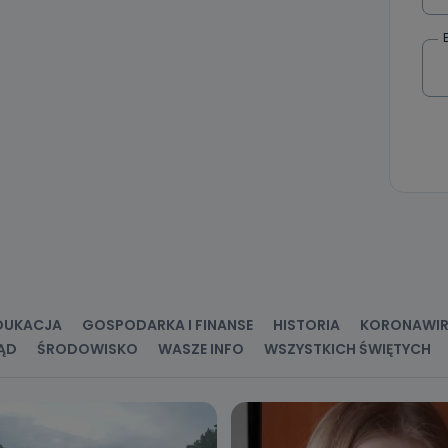
 Państwa dane osobowe będą przechowywane?
ania zgody lub, jeśli dane będą przetwarzane na podstawie prawnie
 celu administratora – do momentu wniesienia sprzeciwu.
ne osobowe przetwarzamy?
kategorie Państwa danych osobowych to dane, które pochodzą bezpośred
ostały przekazane w Państwa imieniu) lub dane osobowe, które zostały ze
ie dostępnych, w szczególności: imię i nazwisko, adres e-mail, telefon kon
ndencyjny. Odbiorcą Pastwa danych osobowych są pracownicy i współp
 wspomagający administratora w jego biznesowej działalności.
aktować się z inspektorem danych osobowych?
ić pod numerem telefonu 62 735-51-05 lub e-mailowo pod adresem:
t.pl
DUKACJA
GOSPODARKA I FINANSE
HISTORIA
KORONAWI
ĄD
ŚRODOWISKO
WASZE INFO
WSZYSTKICH ŚWIĘTYCH