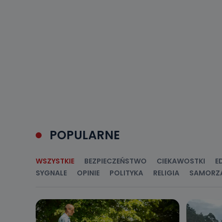
Do kiedy
Do czasu wycof
uzasadnionego
Jakie da
Przetwarzane 
Państwa (lub z
źródeł publiczn
adres korespo
oraz partnerzy
Jak skont
POPULARNE
Można to zrob
poczta@tvproar
WSZYSTKIE
BEZPIECZEŃSTWO
CIEKAWOSTKI
E
SYGNALE
OPINIE
POLITYKA
RELIGIA
SAMORZ