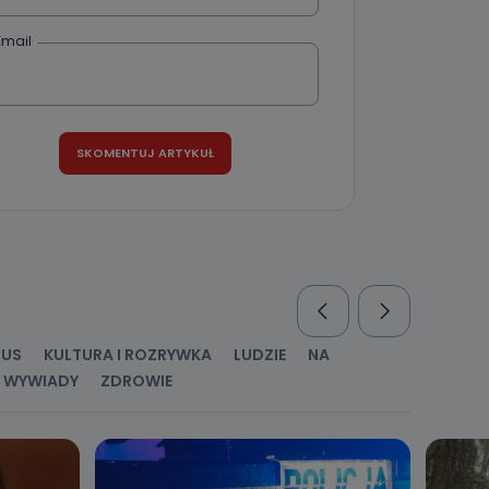
Email
nio od
brane ze
taktowy,
racownicy
RUS
KULTURA I ROZRYWKA
LUDZIE
NA
WYWIADY
ZDROWIE