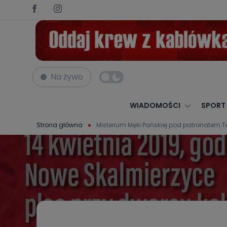
Na żywo
WIADOMOŚCI
SPORT
Strona główna
Misterium Męki Pańskiej pod patronatem Tele