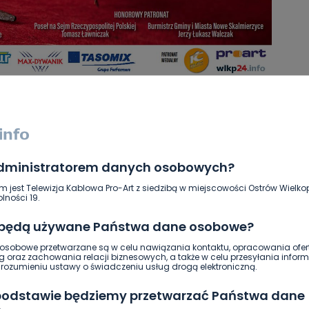
kalmierzyce
Wielki Tydzień
administratorem danych osobowych?
SKOPIUJ LINK
m jest Telewizja Kablowa Pro-Art z siedzibą w miejscowości Ostrów Wielkop
lności 19.
NAPISZ DO AUTORA
 będą używane Państwa dane osobowe?
sobowe przetwarzane są w celu nawiązania kontaktu, opracowania ofert
g oraz zachowania relacji biznesowych, a także w celu przesyłania inform
ozumieniu ustawy o świadczeniu usług drogą elektroniczną.
 podstawie będziemy przetwarzać Państwa dane