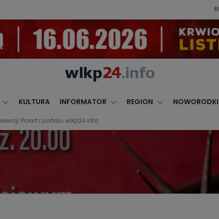
R
KULTURA
INFORMATOR
REGION
NOWORODKI
wizji Proart i portalu wlkp24.info