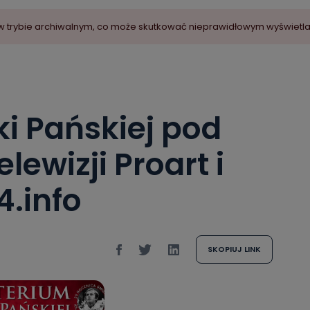
ny w trybie archiwalnym, co może skutkować nieprawidłowym wyświetl
i Pańskiej pod
ewizji Proart i
4.info
SKOPIUJ LINK