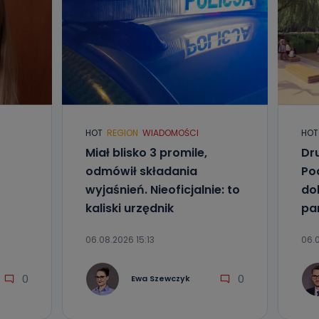
HOT
REGION
WIADOMOŚCI
HOT
Miał blisko 3 promile,
Dr
odmówił składania
Po
wyjaśnień. Nieoficjalnie: to
do
kaliski urzędnik
pa
06.08.2026 15:13
06.0
0
0
Ewa Szewczyk