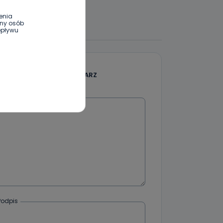
enia
 DO DYSKUSJI
ony osób
epływu
wnym oraz
DODAJ SWÓJ KOMENTARZ
e jest to
 dowolny,
Kablowej
Wiadomość
l. Wolności
e
ania od
. Wolności
że żądania
Podpis
enia