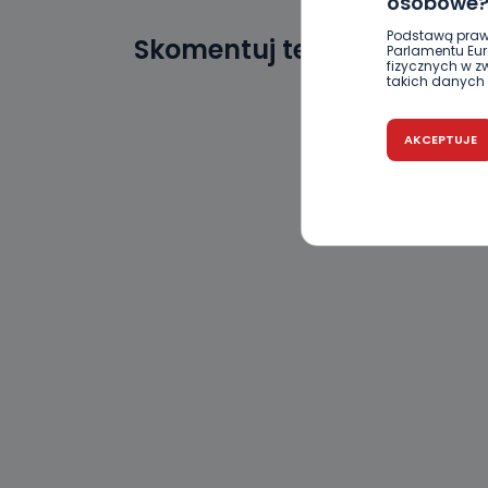
osobowe
Podstawą praw
Skomentuj ten wpis jako p
Parlamentu Euro
fizycznych w 
takich danych 
Czy jest 
AKCEPTUJE
Podanie danyc
nie stanowi wa
związane z ża
wybrany sposób
Pro-Art z siedz
Kiedy i 
Telewizja Kablo
19 nie przekaz
wykorzystywan
Co mogą 
Po wyrażeniu 
Telewizji Kablo
19 dostępu do 
ich sprostowan
sprzeciwu wobe