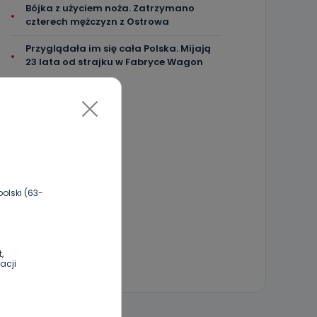
Bójka z użyciem noża. Zatrzymano
czterech mężczyzn z Ostrowa
Przyglądała im się cała Polska. Mijają
23 lata od strajku w Fabryce Wagon
olski (63-
,
acji