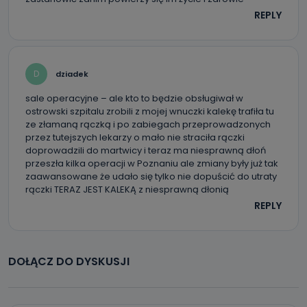
REPLY
D
dziadek
sale operacyjne – ale kto to będzie obsługiwał w
ostrowski szpitalu zrobili z mojej wnuczki kalekę trafiła tu
ze złamaną rączką i po zabiegach przeprowadzonych
przez tutejszych lekarzy o mało nie straciła rączki
doprowadzili do martwicy i teraz ma niesprawną dłoń
przeszła kilka operacji w Poznaniu ale zmiany były już tak
zaawansowane że udało się tylko nie dopuścić do utraty
rączki TERAZ JEST KALEKĄ z niesprawną dłonią
REPLY
DOŁĄCZ DO DYSKUSJI