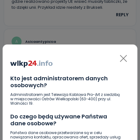
gdzie realizowano projekty UE wisieć musiały tabliczki, że
to dzięki unii. Przykład idzie niestety z Brukseli.
REPLY
A
Asicaantypisica
Jak zwykle pisiory musiały być.
REPLY
Kto jest administratorem danych
osobowych?
O
Ostrowianin
Administratorem jest Telewizja Kablowa Pro-Art z siedzibą
BIBLIOTEKA!!! DURNIU!!!
w miejscowości Ostrów Wielkopolski (63-400) przy ul.
Wolności 19.
REPLY
Do czego będą używane Państwa
dane osobowe?
PS
Pracownik starostwa
Państwa dane osobowe przetwarzane są w celu
nawiązania kontaktu, opracowania ofert, sprzedaży usług