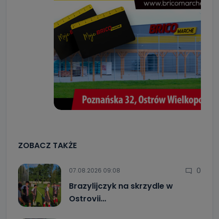
ZOBACZ TAKŻE
0
07.08.2026 09:08
Brazylijczyk na skrzydle w
Ostrovii…