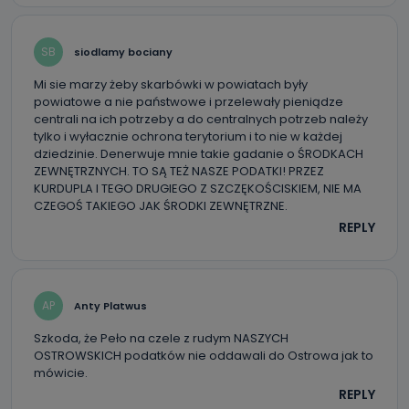
Państwa dane?
Telewizja Kablowa Pro-Art z siedzibą w miejscowości
Ostrów Wielkopolski (63-400) przy ul. Wolności 19 nie
SB
siodlamy bociany
przekazuje Państwa danych osobowych podmiotom
trzecim, jak również nie są one wykorzystywane w
Mi sie marzy żeby skarbówki w powiatach były
procesach zautomatyzowanego profilowania.
powiatowe a nie państwowe i przelewały pieniądze
centrali na ich potrzeby a do centralnych potrzeb należy
Co mogą Państwo zrobić z
tylko i wyłacznie ochrona terytorium i to nie w każdej
przekazanymi nam danymi?
dziedzinie. Denerwuje mnie takie gadanie o ŚRODKACH
ZEWNĘTRZNYCH. TO SĄ TEŻ NASZE PODATKI! PRZEZ
Po wyrażeniu zgody na przetwarzanie danych osobowych,
mają Państwo prawo do żądania od Telewizji Kablowa
KURDUPLA I TEGO DRUGIEGO Z SZCZĘKOŚCISKIEM, NIE MA
Pro-Art z siedzibą w miejscowości Ostrów Wielkopolski (63-
CZEGOŚ TAKIEGO JAK ŚRODKI ZEWNĘTRZNE.
400) przy ul. Wolności 19 dostępu do danych osobowych
dotyczących Państwa oraz uzyskania ich kopii, a także
REPLY
żądania ich sprostowania, usunięcia danych,
ograniczenia ich przetwarzania oraz prawo wniesienia
sprzeciwu wobec ich przetwarzania.
Do kiedy Państwa dane osobowe będą
AP
Anty Platwus
przechowywane?
Szkoda, że Peło na czele z rudym NASZYCH
Do czasu wycofania zgody lub, jeśli dane będą
OSTROWSKICH podatków nie oddawali do Ostrowa jak to
przetwarzane na podstawie prawnie uzasadnionego celu
mówicie.
administratora – do momentu wniesienia sprzeciwu.
REPLY