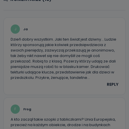
J
Ja
Dzień dobry wszystkim. Jaki ten świat jest dziwny… Ludzie
którzy sponsorują jakie kolwiek przedsięwdziecia z
swoich pieniędzy, zazwyczaj przekazują je anonimowo,
tak żeby nikt nawet się nie domyślił ze mogli coś
przekazać. Robią to z klasą. Pozerzy którzy udają ze dali
pieniądze muszą robić to w blasku kamer. Drukować
tekturki udające klucze, przedstawienie jak dla dzieci w
przedszkolu. Przykre, żenujące, tandetne…
REPLY
F
Frog
A kto zaczął takie szopki z tabliczkami? Unia Europejska,
przecież na każdym obiekcie, drodze i na budynkach