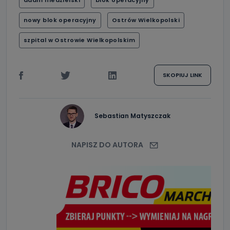
adam niedzielski
blok operacyjny
nowy blok operacyjny
Ostrów Wielkopolski
szpital w Ostrowie Wielkopolskim
SKOPIUJ LINK
Sebastian Matyszczak
NAPISZ DO AUTORA