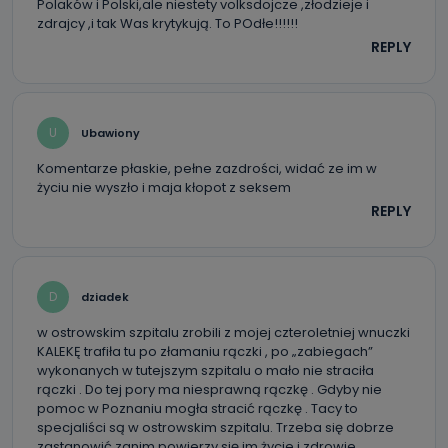
Polaków i Polski,ale niestety volksdojcze ,złodzieje i
zdrajcy ,i tak Was krytykują. To POdłe!!!!!!
REPLY
U
Ubawiony
Komentarze płaskie, pełne zazdrości, widać ze im w
życiu nie wyszło i maja kłopot z seksem
REPLY
D
dziadek
w ostrowskim szpitalu zrobili z mojej czteroletniej wnuczki
KALEKĘ trafiła tu po złamaniu rączki , po „zabiegach”
wykonanych w tutejszym szpitalu o mało nie straciła
rączki . Do tej pory ma niesprawną rączkę . Gdyby nie
pomoc w Poznaniu mogła stracić rączkę . Tacy to
specjaliści są w ostrowskim szpitalu. Trzeba się dobrze
zastanowić zanim powierzy się im życie i zdrowie