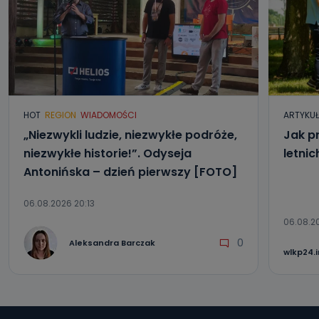
HOT
REGION
WIADOMOŚCI
ARTYKU
„Niezwykli ludzie, niezwykłe podróże,
Jak p
niezwykłe historie!”. Odyseja
letni
Antonińska – dzień pierwszy [FOTO]
06.08.2026 20:13
06.08.2
0
Aleksandra Barczak
wlkp24.