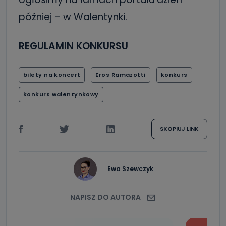
później – w Walentynki.
REGULAMIN KONKURSU
bilety na koncert
Eros Ramazotti
konkurs
konkurs walentynkowy
SKOPIUJ LINK
Ewa Szewczyk
NAPISZ DO AUTORA