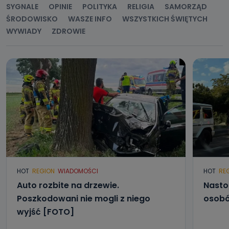
biznesowej działalności.
SYGNALE
OPINIE
POLITYKA
RELIGIA
SAMORZĄD
ŚRODOWISKO
WASZE INFO
WSZYSTKICH ŚWIĘTYCH
Jak skontaktować się z inspektorem
WYWIADY
ZDROWIE
danych osobowych?
Można to zrobić pod numerem telefonu 62 735-51-05 lub
e-mailowo pod adresem: poczta@tvproart.pl
HOT
REGION
WIADOMOŚCI
HOT
RE
Auto rozbite na drzewie.
Nasto
Poszkodowani nie mogli z niego
osobó
wyjść [FOTO]