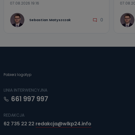
07.08.2026 19:16
07.08.20
0
Sebastian Matyszczak
Pobierz logotyp
LINIA INTERWENCYJNA
661 997 997
REDAKCJA
62 735 22 22
redakcja@wlkp24.info