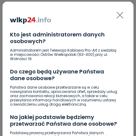
Zatrzymany w Sośniach. Za połamane tablice
Nowe ustalenia w sprawie OZC. Kto spełnił warunki
przetargu, a kto próbował wrócić do gry?
Czy aquapark w Ostrowie powinien powstać?
Kto jest administratorem danych
Rozpoczęły się konsultacje
osobowych?
"Łącznik" w remoncie. Urząd miejski będzie
Administratorem jest Telewizja Kablowa Pro-Art z siedzibą
w miejscowości Ostrów Wielkopolski (63-400) przy ul.
większy?
Wolności 19.
Ile jest klimy w szpitalu? Sprawdzamy w regionie
Do czego będą używane Państwa
dane osobowe?
Więcej pieniędzy dla OSP w gminie Ostrów.
Państwa dane osobowe przetwarzane są w celu
Centra wzmocniona i gotowa do gry. Chce
nawiązania kontaktu, opracowania ofert, sprzedaży usług
oraz zachowania relacji biznesowych, a także w celu
lepszego seoznu
przesyłania informacji handlowych w rozumieniu ustawy
o świadczeniu usług drogą elektroniczną.
Za miesiąc Narodowe Czytanie. W tym roku padło
na „Dziady”
Na jakiej podstawie będziemy
przetwarzać Państwa dane osobowe?
Podstawą prawną przetwarzania Państwa danych