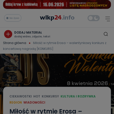
Na żywo
DODAJ MATERIAŁ
dodaj wideo, zdjęcie, tekst
Strona główna
Miłość w rytmie Erosa – walentynkowy konkurs z
koncertową nagrodą [KONKURS]
CIEKAWOSTKI
HOT
KONKURSY
KULTURA I ROZRYWKA
REGION
WIADOMOŚCI
Miłość w rytmie Erosa –