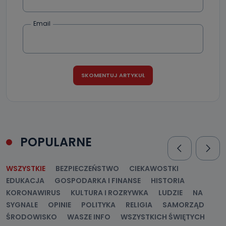
Email
POPULARNE
WSZYSTKIE
BEZPIECZEŃSTWO
CIEKAWOSTKI
EDUKACJA
GOSPODARKA I FINANSE
HISTORIA
KORONAWIRUS
KULTURA I ROZRYWKA
LUDZIE
NA
SYGNALE
OPINIE
POLITYKA
RELIGIA
SAMORZĄD
ŚRODOWISKO
WASZE INFO
WSZYSTKICH ŚWIĘTYCH