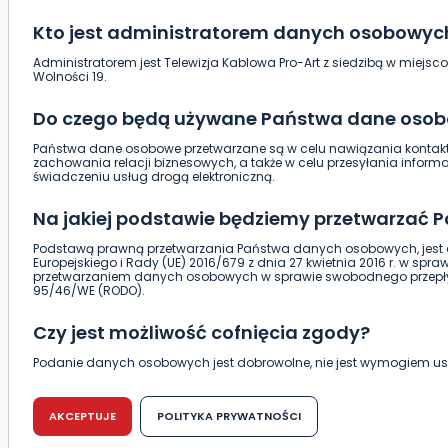
Kto jest administratorem danych osobowyc
Administratorem jest Telewizja Kablowa Pro-Art z siedzibą w miejsco
Wolności 19.
Do czego będą używane Państwa dane oso
Państwa dane osobowe przetwarzane są w celu nawiązania kontaktu
zachowania relacji biznesowych, a także w celu przesyłania infor
świadczeniu usług drogą elektroniczną.
Na jakiej podstawie będziemy przetwarzać
Podstawą prawną przetwarzania Państwa danych osobowych, jest a
Europejskiego i Rady (UE) 2016/679 z dnia 27 kwietnia 2016 r. w spr
przetwarzaniem danych osobowych w sprawie swobodnego przepły
95/46/WE (RODO).
Czy jest możliwość cofnięcia zgody?
Podanie danych osobowych jest dobrowolne, nie jest wymogiem 
warunku zawarcia umowy. Cofnięcie zgody jest możliwe na każdym et
negatywnymi konsekwencjami. Cofnięcia zgody można dokonać w 
tradycyjna) tak, aby dotarła do wiadomości Telewizji Kablowej Pro-A
AKCEPTUJE
POLITYKA PRYWATNOŚCI
(63-400) przy ul. Wolności 19.