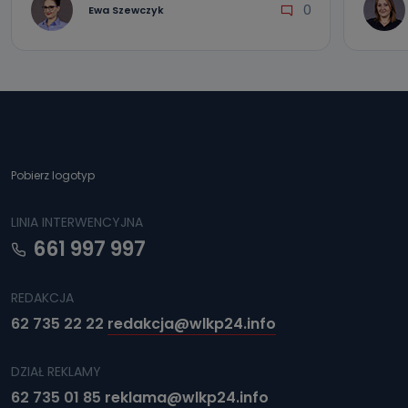
0
Ewa Szewczyk
Pobierz logotyp
LINIA INTERWENCYJNA
661 997 997
REDAKCJA
62 735 22 22
redakcja@wlkp24.info
DZIAŁ REKLAMY
62 735 01 85
reklama@wlkp24.info