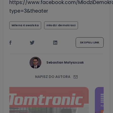
https://www.facebook.com/MlodziDemokra
type=3&theater
Milena Kowalska
młodzi demokraci
SKOPIUJ LINK
Sebastian Matyszczak
NAPISZ DO AUTORA