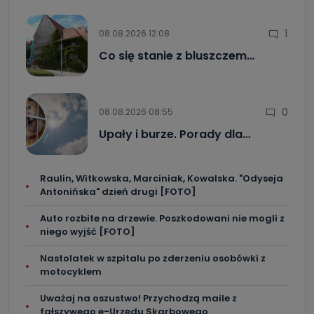
1
08.08.2026 12:08
Co się stanie z bluszczem…
0
08.08.2026 08:55
Upały i burze. Porady dla…
Raulin, Witkowska, Marciniak, Kowalska. "Odyseja
Antonińska" dzień drugi [FOTO]
Auto rozbite na drzewie. Poszkodowani nie mogli z
niego wyjść [FOTO]
Nastolatek w szpitalu po zderzeniu osobówki z
motocyklem
Uważaj na oszustwo! Przychodzą maile z
fałszywego e-Urzędu Skarbowego