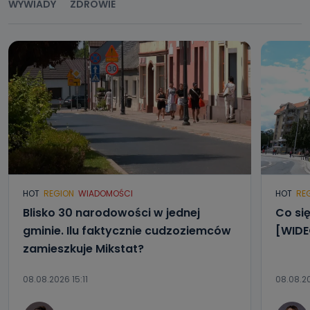
WYWIADY
ZDROWIE
HOT
REGION
WIADOMOŚCI
HOT
RE
Blisko 30 narodowości w jednej
Co się
gminie. Ilu faktycznie cudzoziemców
[WIDE
zamieszkuje Mikstat?
08.08.2026 15:11
08.08.2