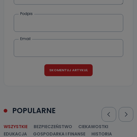
oraz partnerzy wspomagający administratora w jego
biznesowej działalności.
Podpis
Jak skontaktować się z inspektorem
danych osobowych?
Można to zrobić pod numerem telefonu 62 735-51-05 lub
Email
e-mailowo pod adresem: poczta@tvproart.pl
POPULARNE
WSZYSTKIE
BEZPIECZEŃSTWO
CIEKAWOSTKI
EDUKACJA
GOSPODARKA I FINANSE
HISTORIA