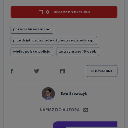
0
DOŁĄCZ DO DYSKUSJI
porwali biznesmena
przedsiębiorca z powiatu ostrzeszowskiego
wielkopolska policja
zatrzymano 10 osób
SKOPIUJ LINK
Ewa Szewczyk
NAPISZ DO AUTORA