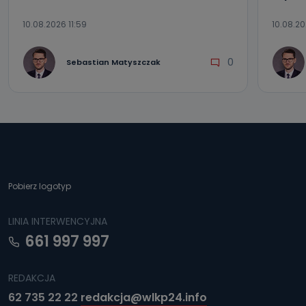
10.08.2026 11:59
10.08.20
0
Sebastian Matyszczak
Pobierz logotyp
LINIA INTERWENCYJNA
661 997 997
REDAKCJA
62 735 22 22
redakcja@wlkp24.info