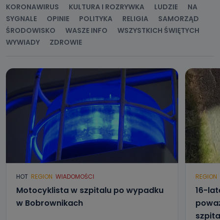
KORONAWIRUS
KULTURA I ROZRYWKA
LUDZIE
NA
SYGNALE
OPINIE
POLITYKA
RELIGIA
SAMORZĄD
ŚRODOWISKO
WASZE INFO
WSZYSTKICH ŚWIĘTYCH
WYWIADY
ZDROWIE
HOT
REGION
WIADOMOŚCI
REGION
Motocyklista w szpitalu po wypadku
16-lat
w Bobrownikach
poważ
szpita