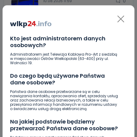
0
10.08.2026 11:59
Motocyklista w szpitalu po
wypadku…
Kto jest administratorem danych
0
10.08.2026 11:37
osobowych?
16-latek spadł z hulajnogi. Z…
Administratorem jest Telewizja Kablowa Pro-Art z siedzibą
w miejscowości Ostrów Wielkopolski (63-400) przy ul.
Wolności 19.
0
10.08.2026 11:08
Do czego będą używane Państwa
Mocne otwarcie sezonu Astry,
dane osobowe?
Centry…
Państwa dane osobowe przetwarzane są w celu
nawiązania kontaktu, opracowania ofert, sprzedaży usług
oraz zachowania relacji biznesowych, a także w celu
Zatrzymanie na tle seksualnym? Służby badają
przesyłania informacji handlowych w rozumieniu ustawy
sprawę
o świadczeniu usług drogą elektroniczną.
OKS 1926 zbiera na dokończenie oświetlenia na
Na jakiej podstawie będziemy
boisku w Świeligowie. Ruszyła zbiórka
przetwarzać Państwa dane osobowe?