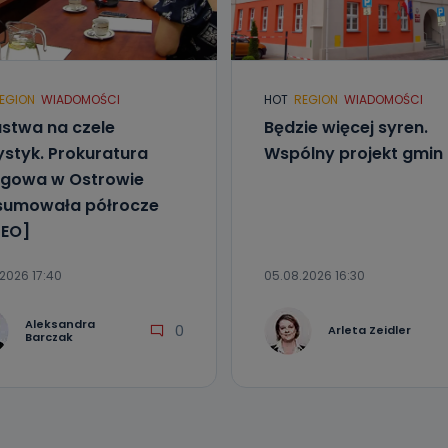
EGION
WIADOMOŚCI
HOT
REGION
WIADOMOŚCI
stwa na czele
Będzie więcej syren.
ystyk. Prokuratura
Wspólny projekt gmin
gowa w Ostrowie
sumowała półrocze
EO]
2026 17:40
05.08.2026 16:30
Aleksandra
0
Arleta Zeidler
Barczak