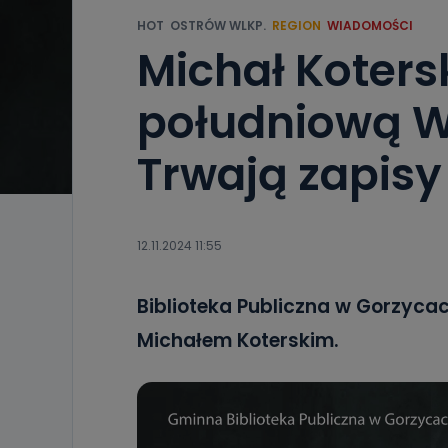
HOT
OSTRÓW WLKP.
REGION
WIADOMOŚCI
Michał Koters
południową W
Trwają zapisy
12.11.2024 11:55
Biblioteka Publiczna w Gorzycac
Michałem Koterskim.