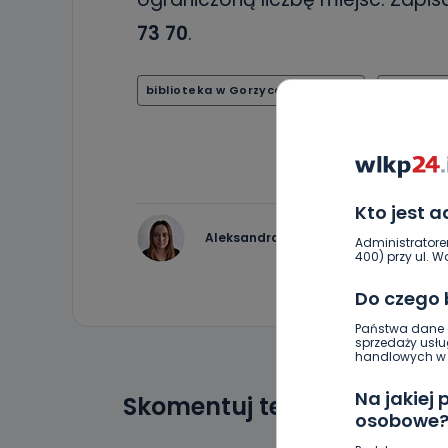
73 70
.
biblioteka w Gorzycach Wielkich
Gorzyce W
Kto jest 
Aleksandra Barczak
Administratore
400) przy ul. Wo
Do czego
Państwa dane o
sprzedaży usłu
handlowych w r
Na jakiej
Skomentuj ten wpis jako p
osobowe