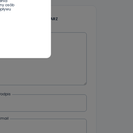
enia
ony osób
epływu
DODAJ SWÓJ KOMENTARZ
Wiadomość
wnym oraz
e jest to
 dowolny,
Kablowej
l. Wolności
e
Podpis
ania od
. Wolności
że żądania
enia
Email