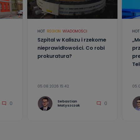
HOT
REGION
WIADOMOŚCI
HOT
Szpital w Kaliszu i rzekome
„Ma
nieprawidłowości. Co robi
pr
prokuratura?
pr
Tel
05.08.2026 15:42
05.
Sebastian
0
0
Matyszczak