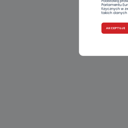
Podstawą praw
Parlamentu Euro
fizycznych w 
takich danych 
Czy jest 
AKCEPTUJE
Podanie danyc
nie stanowi wa
związane z ża
wybrany sposób
Pro-Art z siedz
Kiedy i 
Telewizja Kablo
19 nie przekaz
wykorzystywan
Co mogą 
Po wyrażeniu 
Telewizji Kablo
19 dostępu do 
ich sprostowan
sprzeciwu wobe
Do kiedy