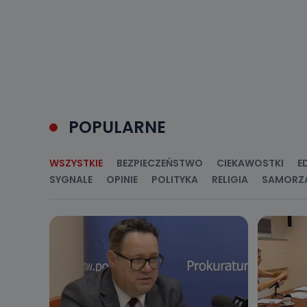
Do czasu wycof
uzasadnionego
Jakie da
Przetwarzane 
Państwa (lub z
źródeł publiczn
adres korespo
oraz partnerzy
POPULARNE
Jak skont
WSZYSTKIE
BEZPIECZEŃSTWO
CIEKAWOSTKI
E
Można to zrob
poczta@tvproar
SYGNALE
OPINIE
POLITYKA
RELIGIA
SAMORZ