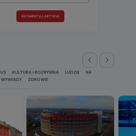
nio od
brane ze
taktowy,
racownicy
RUS
KULTURA I ROZRYWKA
LUDZIE
NA
WYWIADY
ZDROWIE