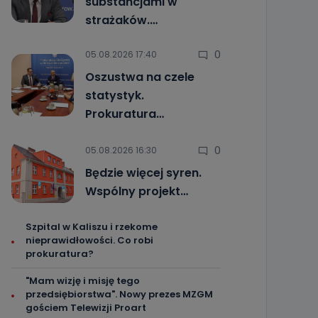
substancjami w
strażaków.…
0
05.08.2026 17:40
Oszustwa na czele
statystyk.
Prokuratura…
0
05.08.2026 16:30
Będzie więcej syren.
Wspólny projekt…
Szpital w Kaliszu i rzekome
nieprawidłowości. Co robi
prokuratura?
"Mam wizję i misję tego
przedsiębiorstwa". Nowy prezes MZGM
gościem Telewizji Proart