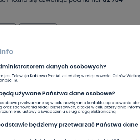
ielkie
Michał Koterski
SKOPIUJ LINK
administratorem danych osobowych?
NAPISZ DO AUTORA
m jest Telewizja Kablowa Pro-Art z siedzibą w miejscowości Ostrów Wielkop
lności 19.
 będą używane Państwa dane osobowe?
sobowe przetwarzane są w celu nawiązania kontaktu, opracowania ofert
g oraz zachowania relacji biznesowych, a także w celu przesyłania inform
ozumieniu ustawy o świadczeniu usług drogą elektroniczną.
 podstawie będziemy przetwarzać Państwa dane
ierwszy!
DOŁĄCZ
?