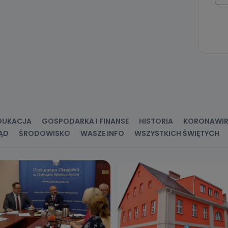
ania zgody lub, jeśli dane będą przetwarzane na podstawie prawnie
 celu administratora – do momentu wniesienia sprzeciwu.
ne osobowe przetwarzamy?
kategorie Państwa danych osobowych to dane, które pochodzą bezpośred
ostały przekazane w Państwa imieniu) lub dane osobowe, które zostały ze
ie dostępnych, w szczególności: imię i nazwisko, adres e-mail, telefon kon
ndencyjny. Odbiorcą Pastwa danych osobowych są pracownicy i współp
 wspomagający administratora w jego biznesowej działalności.
aktować się z inspektorem danych osobowych?
DUKACJA
GOSPODARKA I FINANSE
HISTORIA
KORONAWI
ić pod numerem telefonu 62 735-51-05 lub e-mailowo pod adresem:
t.pl
ĄD
ŚRODOWISKO
WASZE INFO
WSZYSTKICH ŚWIĘTYCH