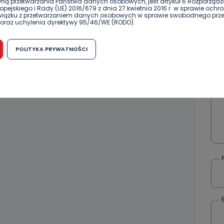
ną przetwarzania Państwa danych osobowych, jest artykuł 6 Rozporządz
pejskiego i Rady (UE) 2016/679 z dnia 27 kwietnia 2016 r. w sprawie ochr
związku z przetwarzaniem danych osobowych w sprawie swobodnego prz
oraz uchylenia dyrektywy 95/46/WE (RODO).
możliwość cofnięcia zgody?
POLITYKA PRYWATNOŚCI
h osobowych jest dobrowolne, nie jest wymogiem ustawowym lub umo
runku zawarcia umowy. Cofnięcie zgody jest możliwe na każdym etapie i ni
dnymi negatywnymi konsekwencjami. Cofnięcia zgody można dokonać w
 (e-mail, poczta tradycyjna) tak, aby dotarła do wiadomości Telewizji 
ibą w miejscowości Ostrów Wielkopolski (63-400) przy ul. Wolności 19.
komu możemy przekazać Państwa dane?
wa Pro-Art z siedzibą w miejscowości Ostrów Wielkopolski (63-400) przy u
uje Państwa danych osobowych podmiotom trzecim, jak również nie są on
e w procesach zautomatyzowanego profilowania.
Państwo zrobić z przekazanymi nam danymi?
zgody na przetwarzanie danych osobowych, mają Państwo prawo do żąd
wa Pro-Art z siedzibą w miejscowości Ostrów Wielkopolski (63-400) przy ul
danych osobowych dotyczących Państwa oraz uzyskania ich kopii, a tak
ia, usunięcia danych, ograniczenia ich przetwarzania oraz prawo wniesi
c ich przetwarzania.
 Państwa dane osobowe będą przechowywane?