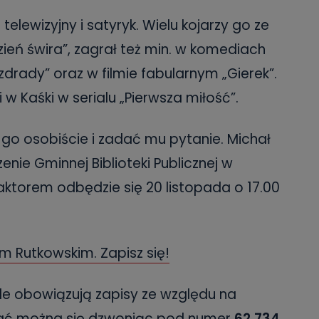
 telewizyjny i satyryk. Wielu kojarzy go ze
Dzień świra”, zagrał też min. w komediach
zdrady” oraz w filmie fabularnym „Gierek”.
w Kaśki w serialu „Pierwsza miłość”.
 go osobiście i zadać mu pytanie. Michał
nie Gminnej Biblioteki Publicznej w
aktorem odbędzie się 20 listopada o 17.00
m Rutkowskim. Zapisz się!
ale obowiązują zapisy ze względu na
isać można się dzwoniąc pod numer
62 734