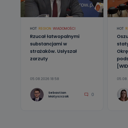
HOT
REGION
WIADOMOŚCI
HOT
R
Rzucał łatwopalnymi
Oszu
substancjami w
stat
strażaków. Usłyszał
Okrę
zarzuty
pod
[WID
05.08.2026 18:58
05.08.
Sebastian
0
Matyszczak