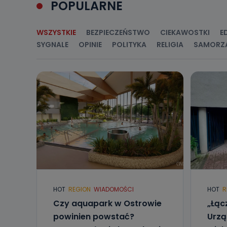
POPULARNE
Przetwarzane 
Państwa (lub z
źródeł publiczn
WSZYSTKIE
BEZPIECZEŃSTWO
CIEKAWOSTKI
E
adres korespo
oraz partnerzy
SYGNALE
OPINIE
POLITYKA
RELIGIA
SAMORZ
Jak skont
Można to zrob
poczta@tvproar
HOT
REGION
WIADOMOŚCI
HOT
R
Czy aquapark w Ostrowie
„Łąc
powinien powstać?
Urzą