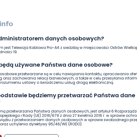
administratorem danych osobowych?
m jest Telewizja Kablowa Pro-Art z siedzibą w miejscowości Ostrów Wielkop
lności 19.
 będą używane Państwa dane osobowe?
DOŁĄCZ
sobowe przetwarzane są w celu nawiązania kontaktu, opracowania ofert
g oraz zachowania relacji biznesowych, a także w celu przesyłania inform
ozumieniu ustawy o świadczeniu usług drogą elektroniczną.
 podstawie będziemy przetwarzać Państwa dane
?
wtorek, 13 marca, 2018
ną przetwarzania Państwa danych osobowych, jest artykuł 6 Rozporządz
e komentarze? Dlaczego tak robicie?
pejskiego i Rady (UE) 2016/679 z dnia 27 kwietnia 2016 r. w sprawie ochr
REPLY
związku z przetwarzaniem danych osobowych w sprawie swobodnego prz
oraz uchylenia dyrektywy 95/46/WE (RODO).
możliwość cofnięcia zgody?