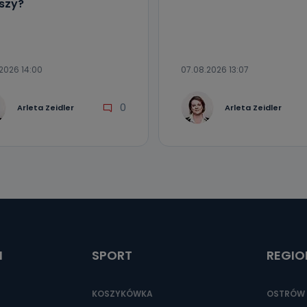
szy?
2026 14:00
07.08.2026 13:07
0
Arleta Zeidler
Arleta Zeidler
I
SPORT
REGIO
KOSZYKÓWKA
OSTRÓW 