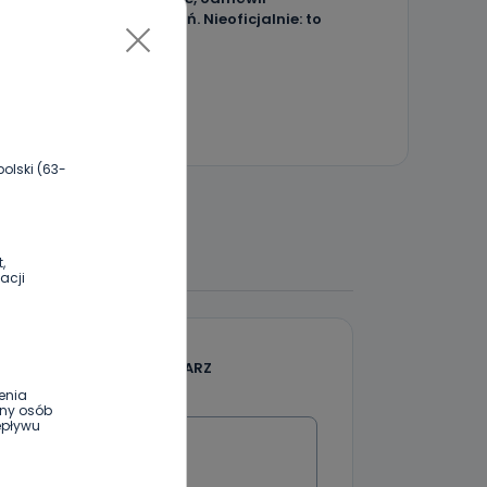
składania wyjaśnień. Nieoficjalnie: to
kaliski urzędnik
olski (63-
 DO DYSKUSJI
,
acji
DODAJ SWÓJ KOMENTARZ
enia
ony osób
Wiadomość
epływu