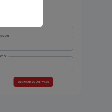
wnym oraz
e jest to
 dowolny,
Kablowej
Podpis
l. Wolności
e
Email
ania od
. Wolności
że żądania
enia