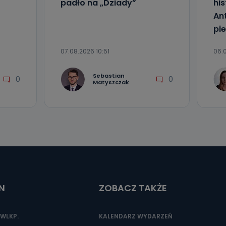
padło na „Dziady”
his
An
pi
07.08.2026 10:51
06.0
Sebastian
0
0
Matyszczak
N
ZOBACZ TAKŻE
WLKP.
KALENDARZ WYDARZEŃ