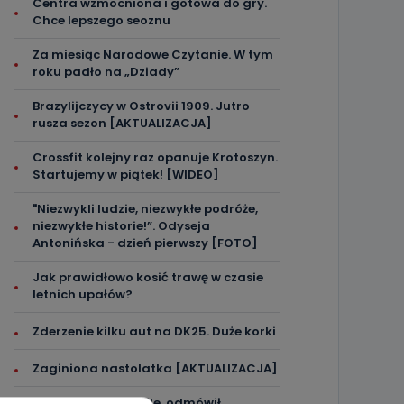
Centra wzmocniona i gotowa do gry.
Chce lepszego seoznu
Za miesiąc Narodowe Czytanie. W tym
roku padło na „Dziady”
Brazylijczycy w Ostrovii 1909. Jutro
rusza sezon [AKTUALIZACJA]
Crossfit kolejny raz opanuje Krotoszyn.
Startujemy w piątek! [WIDEO]
"Niezwykli ludzie, niezwykłe podróże,
niezwykłe historie!”. Odyseja
Antonińska - dzień pierwszy [FOTO]
Jak prawidłowo kosić trawę w czasie
letnich upałów?
Zderzenie kilku aut na DK25. Duże korki
Zaginiona nastolatka [AKTUALIZACJA]
Miał blisko 3 promile, odmówił