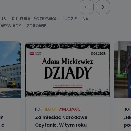
nio od
brane ze
taktowy,
RUS
KULTURA I ROZRYWKA
LUDZIE
NA
racownicy
WYWIADY
ZDROWIE
HOT
REGION
WIADOMOŚCI
HOT
u?
Za miesiąc Narodowe
„Ni
ie
Czytanie. W tym roku
po