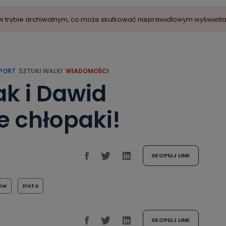
ny w trybie archiwalnym, co może skutkować nieprawidłowym wyświetl
PORT
SZTUKI WALKI
WIADOMOŚCI
ak i Dawid
e chłopaki!
SKOPIUJ LINK
ów
złoto
SKOPIUJ LINK