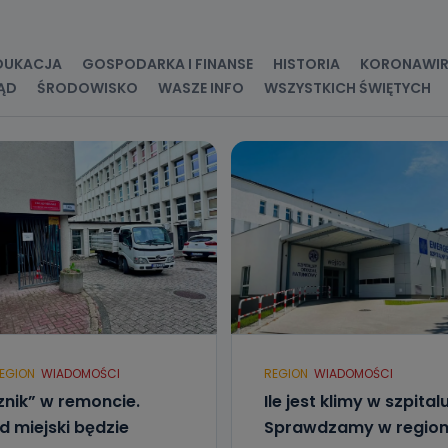
kategorie Państwa danych osobowych to dane, które pochodzą bezpośred
ostały przekazane w Państwa imieniu) lub dane osobowe, które zostały ze
ie dostępnych, w szczególności: imię i nazwisko, adres e-mail, telefon kon
DUKACJA
GOSPODARKA I FINANSE
HISTORIA
KORONAWI
ndencyjny. Odbiorcą Pastwa danych osobowych są pracownicy i współp
 wspomagający administratora w jego biznesowej działalności.
ĄD
ŚRODOWISKO
WASZE INFO
WSZYSTKICH ŚWIĘTYCH
aktować się z inspektorem danych osobowych?
ić pod numerem telefonu 62 735-51-05 lub e-mailowo pod adresem:
t.pl
EGION
WIADOMOŚCI
REGION
WIADOMOŚCI
znik” w remoncie.
Ile jest klimy w szpital
d miejski będzie
Sprawdzamy w region