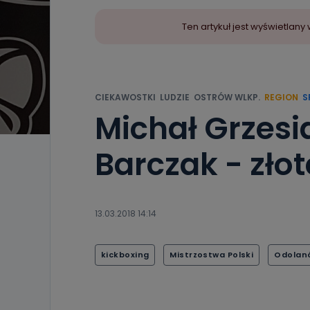
Ten artykuł jest wyświetla
CIEKAWOSTKI
LUDZIE
OSTRÓW WLKP.
REGION
S
Michał Grzesi
Barczak - złot
13.03.2018 14:14
kickboxing
Mistrzostwa Polski
Odolan