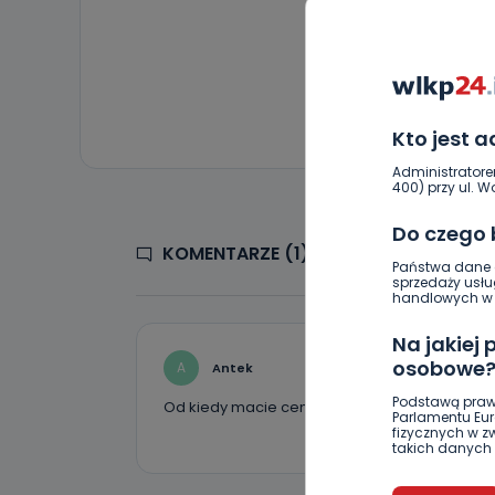
Kto jest 
Administratore
400) przy ul. Wo
Do czego
KOMENTARZE (1)
Państwa dane o
sprzedaży usłu
handlowych w r
Na jakiej
osobowe
A
Antek
Podstawą praw
Od kiedy macie cenzurę na portalu i kasujeci
Parlamentu Euro
fizycznych w 
takich danych 
Czy jest 