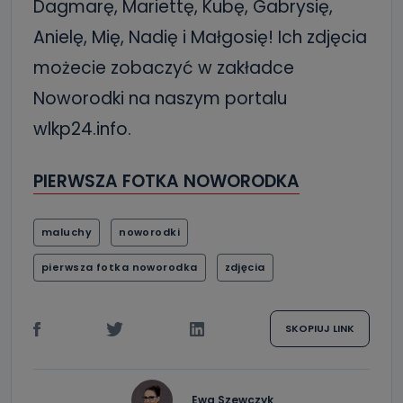
Dagmarę, Mariettę, Kubę, Gabrysię,
Anielę, Mię, Nadię i Małgosię! Ich zdjęcia
możecie zobaczyć w zakładce
Noworodki na naszym portalu
wlkp24.info.
PIERWSZA FOTKA NOWORODKA
maluchy
noworodki
pierwsza fotka noworodka
zdjęcia
SKOPIUJ LINK
Ewa Szewczyk