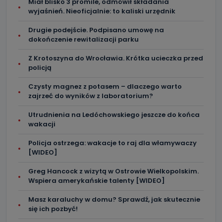
Miał blisko 3 promile, odmówił składania
wyjaśnień. Nieoficjalnie: to kaliski urzędnik
Drugie podejście. Podpisano umowę na
dokończenie rewitalizacji parku
Z Krotoszyna do Wrocławia. Krótka ucieczka przed
policją
Czysty magnez z potasem – dlaczego warto
zajrzeć do wyników z laboratorium?
Utrudnienia na Ledóchowskiego jeszcze do końca
wakacji
Policja ostrzega: wakacje to raj dla włamywaczy
[WIDEO]
Greg Hancock z wizytą w Ostrowie Wielkopolskim.
Wspiera amerykańskie talenty [WIDEO]
Masz karaluchy w domu? Sprawdź, jak skutecznie
się ich pozbyć!