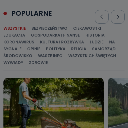
przekazuje Państwa danych osobowych podmiotom
trzecim, jak również nie są one wykorzystywane w
procesach zautomatyzowanego profilowania.
POPULARNE
Co mogą Państwo zrobić z
WSZYSTKIE
BEZPIECZEŃSTWO
CIEKAWOSTKI
przekazanymi nam danymi?
EDUKACJA
GOSPODARKA I FINANSE
HISTORIA
Po wyrażeniu zgody na przetwarzanie danych osobowych,
KORONAWIRUS
KULTURA I ROZRYWKA
LUDZIE
NA
mają Państwo prawo do żądania od Telewizji Kablowa
Pro-Art z siedzibą w miejscowości Ostrów Wielkopolski (63-
SYGNALE
OPINIE
POLITYKA
RELIGIA
SAMORZĄD
400) przy ul. Wolności 19 dostępu do danych osobowych
dotyczących Państwa oraz uzyskania ich kopii, a także
ŚRODOWISKO
WASZE INFO
WSZYSTKICH ŚWIĘTYCH
żądania ich sprostowania, usunięcia danych,
ograniczenia ich przetwarzania oraz prawo wniesienia
WYWIADY
ZDROWIE
sprzeciwu wobec ich przetwarzania.
Do kiedy Państwa dane osobowe będą
przechowywane?
Do czasu wycofania zgody lub, jeśli dane będą
przetwarzane na podstawie prawnie uzasadnionego celu
administratora – do momentu wniesienia sprzeciwu.
Jakie dane osobowe przetwarzamy?
Przetwarzane kategorie Państwa danych osobowych to
dane, które pochodzą bezpośrednio od Państwa (lub