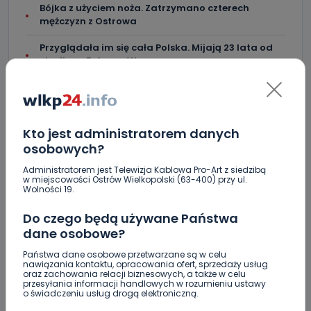
Bójka z użyciem noża. Zatrzymano czterech
mężczyzn z Ostrowa
Przyglądała im się cała Polska. Mijają 23 lata od
strajku w Fabryce Wagon
Kto jest administratorem danych
Skomentuj ten wpis jako pierwszy!
osobowych?
Administratorem jest Telewizja Kablowa Pro-Art z siedzibą
w miejscowości Ostrów Wielkopolski (63-400) przy ul.
DOŁĄCZ DO DYSKUSJI
Wolności 19.
Do czego będą używane Państwa
dane osobowe?
Państwa dane osobowe przetwarzane są w celu
DODAJ SWÓJ KOMENTARZ
nawiązania kontaktu, opracowania ofert, sprzedaży usług
oraz zachowania relacji biznesowych, a także w celu
przesyłania informacji handlowych w rozumieniu ustawy
Wiadomość
o świadczeniu usług drogą elektroniczną.