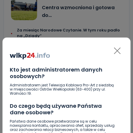
Centra wzmocniona i gotowa
do…
Za miesiąc Narodowe Czytanie. W tym roku padło
na „Dziady”
Brazylijczycy w Ostrovii 1909. Jutro rusza sezon
[AKTUALIZACJA]
Crossfit kolejny raz opanuje Krotoszyn.
Kto jest administratorem danych
Startujemy w piątek! [WIDEO]
osobowych?
"Niezwykli ludzie, niezwykłe podróże, niezwykłe
Administratorem jest Telewizja Kablowa Pro-Art z siedzibą
historie!”. Odyseja Antonińska - dzień pierwszy
w miejscowości Ostrów Wielkopolski (63-400) przy ul.
[FOTO]
Wolności 19.
Jak prawidłowo kosić trawę w czasie letnich
Do czego będą używane Państwa
upałów?
dane osobowe?
Zderzenie kilku aut na DK25. Duże korki
Państwa dane osobowe przetwarzane są w celu
nawiązania kontaktu, opracowania ofert, sprzedaży usług
oraz zachowania relacji biznesowych, a także w celu