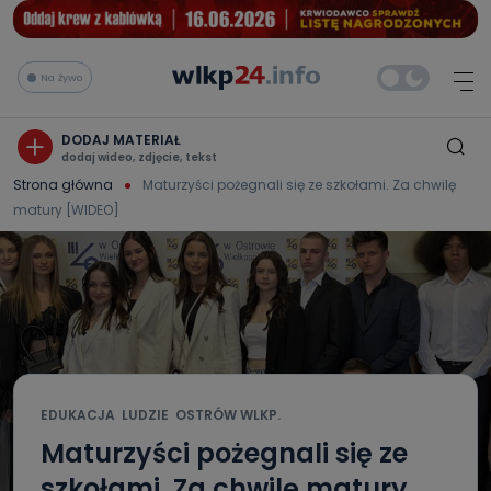
Na żywo
DODAJ MATERIAŁ
dodaj wideo, zdjęcie, tekst
Strona główna
Maturzyści pożegnali się ze szkołami. Za chwilę
matury [WIDEO]
EDUKACJA
LUDZIE
OSTRÓW WLKP.
Maturzyści pożegnali się ze
szkołami. Za chwilę matury