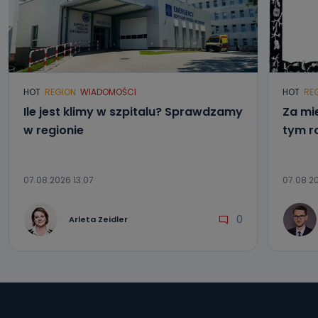
HOT
REGION
WIADOMOŚCI
HOT
RE
Ile jest klimy w szpitalu? Sprawdzamy
Za mi
w regionie
tym r
07.08.2026 13:07
07.08.20
0
Arleta Zeidler