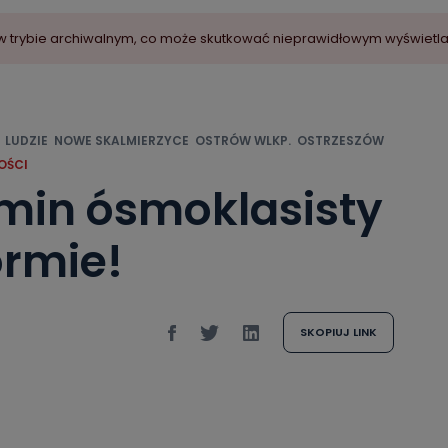
ny w trybie archiwalnym, co może skutkować nieprawidłowym wyświetl
LUDZIE
NOWE SKALMIERZYCE
OSTRÓW WLKP.
OSTRZESZÓW
OŚCI
amin ósmoklasisty
ormie!
SKOPIUJ LINK