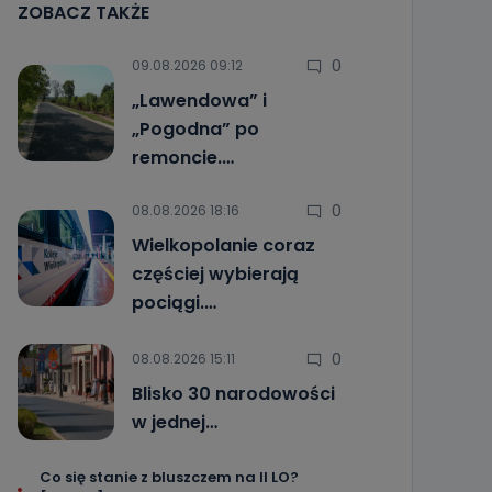
ZOBACZ TAKŻE
0
09.08.2026 09:12
„Lawendowa” i
„Pogodna” po
remoncie.…
0
08.08.2026 18:16
Wielkopolanie coraz
częściej wybierają
pociągi.…
0
08.08.2026 15:11
Blisko 30 narodowości
w jednej…
Co się stanie z bluszczem na II LO?