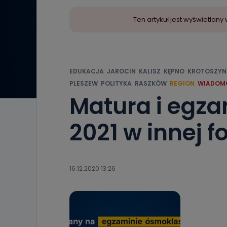
Ten artykuł jest wyświetla
EDUKACJA
JAROCIN
KALISZ
KĘPNO
KROTOSZYN
PLESZEW
POLITYKA
RASZKÓW
REGION
WIADOM
Matura i egz
2021 w innej f
16.12.2020 13:26