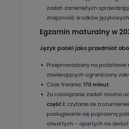
19 dostępu do 
zadań zamkniętych sprawdzając
ich sprostowan
sprzeciwu wobe
znajomość środków językowych
Do kiedy
Egzamin maturalny w 202
Do czasu wycof
uzasadnionego
Język polski jako przedmiot o
Jakie da
Przetwarzane 
Państwa (lub z
Przeprowadzany na podstawie
źródeł publiczn
adres korespo
oraz partnerzy
zawierających ograniczony za
Czas trwania:
170 minut
.
Jak skont
Za rozwiązanie zadań można u
Można to zrob
poczta@tvproar
część 1:
czytanie ze zrozumieni
posługiwanie się poprawną pols
otwartych – opartych na dwóch