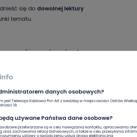
nieść się do
dowolnej lektury
unki tematu.
wymagań egzaminacyjnych
,
kres wymagań podstawy programowej (np.
ów geometrycznych, ograniczone
 pierwiastkach, stereometrii).
administratorem danych osobowych?
m jest Telewizja Kablowa Pro-Art z siedzibą w miejscowości Ostrów Wielkop
zyskać maksymalnie
25 punktów
(5 pkt
lności 19.
 tym: 15 pkt – zadania zamknięte, 10 pkt –
 będą używane Państwa dane osobowe?
sobowe przetwarzane są w celu nawiązania kontaktu, opracowania ofert
g oraz zachowania relacji biznesowych, a także w celu przesyłania inform
atach 2019–2020: 6).
ozumieniu ustawy o świadczeniu usług drogą elektroniczną.