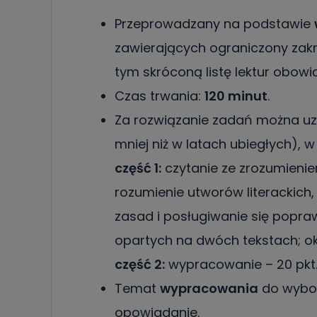
Przeprowadzany na podstawie
zawierających ograniczony za
tym skróconą listę lektur obow
Czas trwania:
120 minut
.
Za rozwiązanie zadań można u
mniej niż w latach ubiegłych), w
część 1:
czytanie ze zrozumieni
rozumienie utworów literackich,
zasad i posługiwanie się popra
opartych na dwóch tekstach; ok
część 2:
wypracowanie – 20 pkt
Temat
wypracowania
do wybor
opowiadanie.