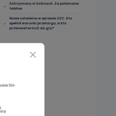
Zatrzymany w Sośniach. Za połamane
tablice
Nowe ustalenia w sprawie OZC. Kto
spełnił warunki przetargu, a kto
próbował wrócić do gry?
olski (63-
,
acji