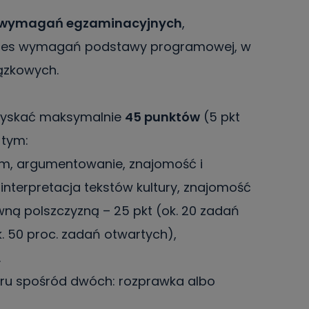
wymagań egzaminacyjnych
,
kres wymagań podstawy programowej, w
iązkowych.
zyskać maksymalnie
45 punktów
(5 pkt
 tym:
em, argumentowanie, znajomość i
 interpretacja tekstów kultury, znajomość
wną polszczyzną – 25 pkt (ok. 20 zadań
. 50 proc. zadań otwartych),
.
u spośród dwóch: rozprawka albo