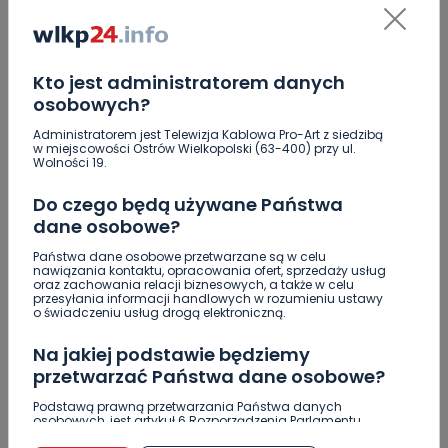
Uważaj na oszustwo! Przychodzą maile z
fałszywego e-Urzędu Skarbowego
Kto jest administratorem danych
Jak wybrać prostownicę do włosów puszących się i
osobowych?
elektryzujących?
Administratorem jest Telewizja Kablowa Pro-Art z siedzibą
Jakość wody wróciła (prawie) do normy. Jest
w miejscowości Ostrów Wielkopolski (63-400) przy ul.
komunikat sanepidu
Wolności 19.
Do czego będą używane Państwa
Zatrzymany w Sośniach. Za połamane tablice
dane osobowe?
Nowe ustalenia w sprawie OZC. Kto spełnił warunki
Państwa dane osobowe przetwarzane są w celu
przetargu, a kto próbował wrócić do gry?
nawiązania kontaktu, opracowania ofert, sprzedaży usług
oraz zachowania relacji biznesowych, a także w celu
Czy aquapark w Ostrowie powinien powstać?
przesyłania informacji handlowych w rozumieniu ustawy
o świadczeniu usług drogą elektroniczną.
Rozpoczęły się konsultacje
Na jakiej podstawie będziemy
przetwarzać Państwa dane osobowe?
Podstawą prawną przetwarzania Państwa danych
osobowych, jest artykuł 6 Rozporządzenia Parlamentu
Skomentuj ten wpis jako pierwszy!
Europejskiego i Rady (UE) 2016/679 z dnia 27 kwietnia 2016