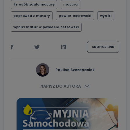
ile osób zdało maturę
matura
poprawka z matury
powiat ostrowski
wyniki
wyniki matur w powiecie ostrowski
SKOPIUJ LINK
Paulina Szczepaniak
NAPISZ DO AUTORA