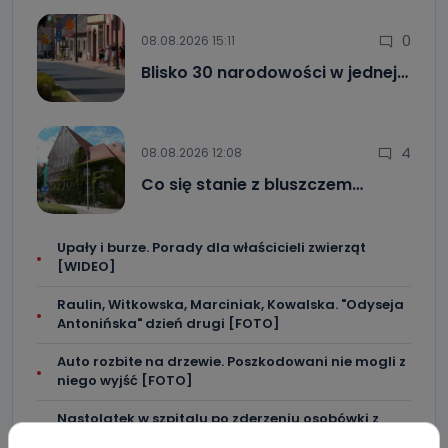
0
08.08.2026 15:11
Blisko 30 narodowości w jednej…
4
08.08.2026 12:08
Co się stanie z bluszczem…
Upały i burze. Porady dla właścicieli zwierząt
[WIDEO]
Raulin, Witkowska, Marciniak, Kowalska. "Odyseja
Antonińska" dzień drugi [FOTO]
Auto rozbite na drzewie. Poszkodowani nie mogli z
niego wyjść [FOTO]
Nastolatek w szpitalu po zderzeniu osobówki z
motocyklem