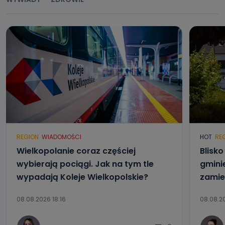
Jak skontaktować się z inspektorem
danych osobowych?
Można to zrobić pod numerem telefonu 62 735-51-05 lub
e-mailowo pod adresem: poczta@tvproart.pl
REGION
WIADOMOŚCI
HOT
RE
Wielkopolanie coraz częściej
Blisk
wybierają pociągi. Jak na tym tle
gmini
wypadają Koleje Wielkopolskie?
zamie
08.08.2026 18:16
08.08.20