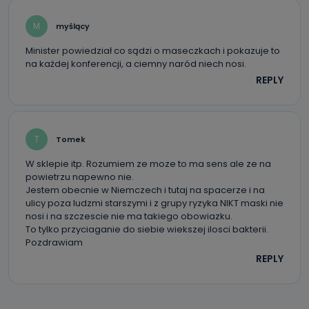
M
myślący
Minister powiedział co sądzi o maseczkach i pokazuje to
na każdej konferencji, a ciemny naród niech nosi.
REPLY
T
Tomek
W sklepie itp. Rozumiem ze moze to ma sens ale ze na
powietrzu napewno nie.
Jestem obecnie w Niemczech i tutaj na spacerze i na
ulicy poza ludzmi starszymi i z grupy ryzyka NIKT maski nie
nosi i na szczescie nie ma takiego obowiazku.
To tylko przyciaganie do siebie wiekszej ilosci bakterii.
Pozdrawiam
REPLY