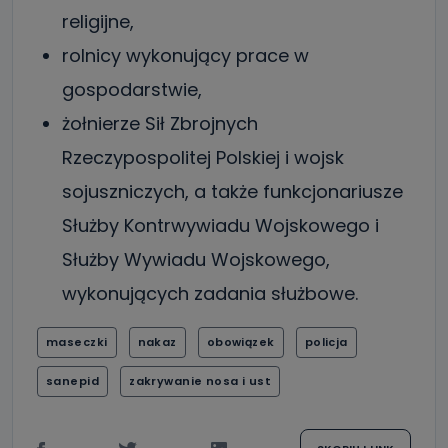
religijne,
rolnicy wykonujący prace w
gospodarstwie,
żołnierze Sił Zbrojnych
Rzeczypospolitej Polskiej i wojsk
sojuszniczych, a także funkcjonariusze
Służby Kontrwywiadu Wojskowego i
Służby Wywiadu Wojskowego,
wykonujących zadania służbowe.
maseczki
nakaz
obowiązek
policja
sanepid
zakrywanie nosa i ust