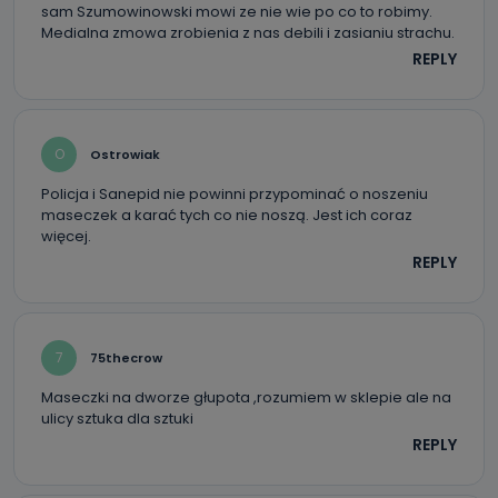
administratora – do momentu wniesienia sprzeciwu.
sam Szumowinowski mowi ze nie wie po co to robimy.
Medialna zmowa zrobienia z nas debili i zasianiu strachu.
Jakie dane osobowe przetwarzamy?
REPLY
Przetwarzane kategorie Państwa danych osobowych to
dane, które pochodzą bezpośrednio od Państwa (lub
zostały przekazane w Państwa imieniu) lub dane osobowe,
które zostały zebrane ze źródeł publicznie dostępnych, w
szczególności: imię i nazwisko, adres e-mail, telefon
O
Ostrowiak
kontaktowy, adres korespondencyjny. Odbiorcą Pastwa
danych osobowych są pracownicy i współpracownicy
oraz partnerzy wspomagający administratora w jego
Policja i Sanepid nie powinni przypominać o noszeniu
biznesowej działalności.
maseczek a karać tych co nie noszą. Jest ich coraz
więcej.
Jak skontaktować się z inspektorem
REPLY
danych osobowych?
Można to zrobić pod numerem telefonu 62 735-51-05 lub
e-mailowo pod adresem: poczta@tvproart.pl
7
75thecrow
Maseczki na dworze głupota ,rozumiem w sklepie ale na
ulicy sztuka dla sztuki
REPLY