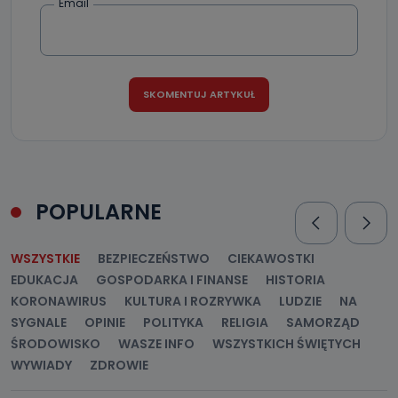
Email
POPULARNE
WSZYSTKIE
BEZPIECZEŃSTWO
CIEKAWOSTKI
EDUKACJA
GOSPODARKA I FINANSE
HISTORIA
KORONAWIRUS
KULTURA I ROZRYWKA
LUDZIE
NA
SYGNALE
OPINIE
POLITYKA
RELIGIA
SAMORZĄD
ŚRODOWISKO
WASZE INFO
WSZYSTKICH ŚWIĘTYCH
WYWIADY
ZDROWIE