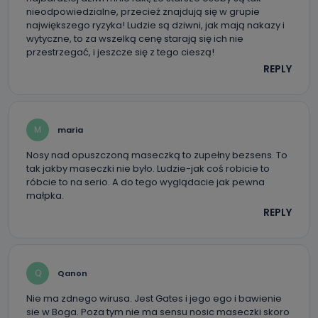
nieodpowiedzialne, przecież znajdują się w grupie
Kiedy i komu możemy przekazać
największego ryzyka! Ludzie są dziwni, jak mają nakazy i
Państwa dane?
wytyczne, to za wszelką cenę starają się ich nie
przestrzegać, i jeszcze się z tego cieszą!
Telewizja Kablowa Pro-Art z siedzibą w miejscowości
Ostrów Wielkopolski (63-400) przy ul. Wolności 19 nie
REPLY
przekazuje Państwa danych osobowych podmiotom
trzecim, jak również nie są one wykorzystywane w
procesach zautomatyzowanego profilowania.
Co mogą Państwo zrobić z
M
maria
przekazanymi nam danymi?
Nosy nad opuszczoną maseczką to zupełny bezsens. To
Po wyrażeniu zgody na przetwarzanie danych osobowych,
tak jakby maseczki nie było. Ludzie-jak coś robicie to
mają Państwo prawo do żądania od Telewizji Kablowa
róbcie to na serio. A do tego wyglądacie jak pewna
Pro-Art z siedzibą w miejscowości Ostrów Wielkopolski (63-
400) przy ul. Wolności 19 dostępu do danych osobowych
małpka.
dotyczących Państwa oraz uzyskania ich kopii, a także
REPLY
żądania ich sprostowania, usunięcia danych,
ograniczenia ich przetwarzania oraz prawo wniesienia
sprzeciwu wobec ich przetwarzania.
Do kiedy Państwa dane osobowe będą
Q
Qanon
przechowywane?
Nie ma zdnego wirusa. Jest Gates i jego ego i bawienie
Do czasu wycofania zgody lub, jeśli dane będą
przetwarzane na podstawie prawnie uzasadnionego celu
sie w Boga. Poza tym nie ma sensu nosic maseczki skoro