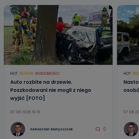
HOT
REGION
WIADOMOŚCI
HOT
RE
Auto rozbite na drzewie.
Nasto
Poszkodowani nie mogli z niego
osobó
wyjść [FOTO]
07.08.2026 19:16
07.08.20
0
Sebastian Matyszczak