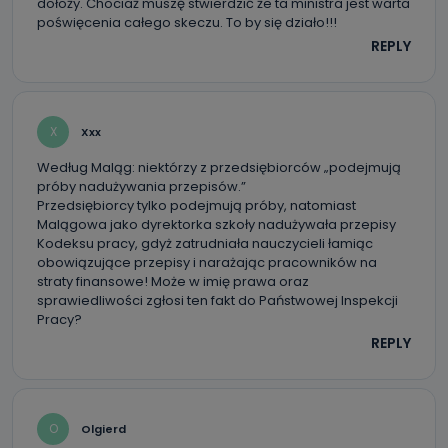
dołoży. Chociaż muszę stwierdzić że ta ministra jest warta
poświęcenia całego skeczu. To by się działo!!!
REPLY
X
Xxx
Według Maląg: niektórzy z przedsiębiorców „podejmują
próby nadużywania przepisów.”
Przedsiębiorcy tylko podejmują próby, natomiast
Malągowa jako dyrektorka szkoły nadużywała przepisy
Kodeksu pracy, gdyż zatrudniała nauczycieli łamiąc
obowiązujące przepisy i narażając pracowników na
straty finansowe! Może w imię prawa oraz
sprawiedliwości zgłosi ten fakt do Państwowej Inspekcji
Pracy?
REPLY
O
Olgierd