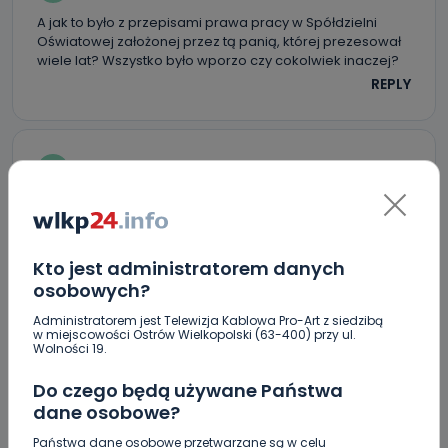
A jak to było z przepisami prawa pracy w Spółdzielni
Oświatowej założonej przez tą panią, której prezesował
wiele lat? Wszystko było wporzo czy cokolwiek inaczej?
REPLY
O
Ostrowiak
Najlepiej się tematami zastępczymi zajmować.
REPLY
Kto jest administratorem danych
osobowych?
...
Administratorem jest Telewizja Kablowa Pro-Art z siedzibą
w miejscowości Ostrów Wielkopolski (63-400) przy ul.
Wolności 19.
Ostrów przeprasza całą Polskę…. nie mamy na nią
wpływu.
Do czego będą używane Państwa
REPLY
dane osobowe?
Państwa dane osobowe przetwarzane są w celu