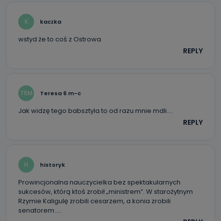
K
kaczka
wstyd że to coś z Ostrowa
REPLY
T6M
Teresa 6 m-c
Jak widzę tego babsztyla to od razu mnie mdli….
REPLY
H
historyk
Prowincjonalna nauczycielka bez spektakularnych
sukcesów, którą ktoś zrobił „ministrem”. W starożytnym
Rzymie Kaligulę zrobili cesarzem, a konia zrobili
senatorem…..