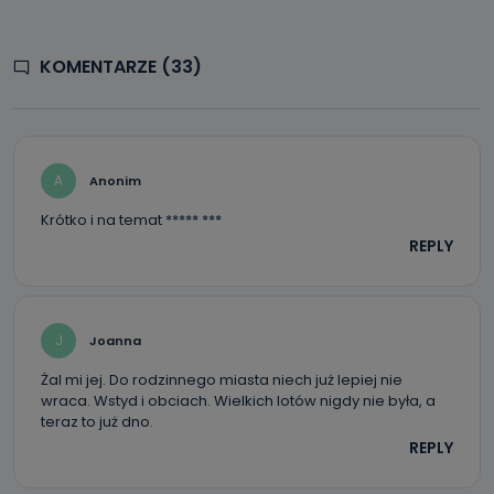
KOMENTARZE (33)
A
Anonim
Krótko i na temat ***** ***
REPLY
J
Joanna
Żal mi jej. Do rodzinnego miasta niech już lepiej nie
wraca. Wstyd i obciach. Wielkich lotów nigdy nie była, a
teraz to już dno.
REPLY