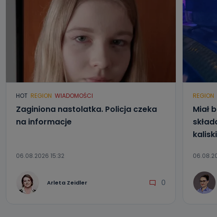
HOT
REGION
WIADOMOŚCI
REGION
Zaginiona nastolatka. Policja czeka
Miał b
na informacje
składa
kalisk
06.08.2026 15:32
06.08.20
0
Arleta Zeidler