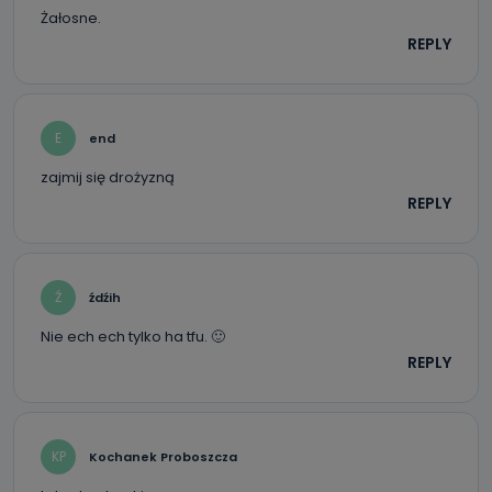
Żałosne.
REPLY
E
end
zajmij się drożyzną
REPLY
Ź
źdźih
Nie ech ech tylko ha tfu. 🙂
REPLY
KP
Kochanek Proboszcza