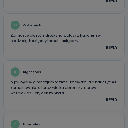
REPLY
O
Ostrowiak
Zamiast walczyć z drożyzną walczy z handlem w
niedzielę. Następny temat zastępczy.
REPLY
R
Righteous
A jak była w gimnazjum to też z umowami dla nauczycieli
kombinowała, a teraz wielka obrończyni praw
wszelakich. Ech, ech ministra.
REPLY
K
Konradek