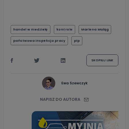
handel w niedzielę
kontrole
Marlena Maląg
państwowa inspekcja pracy
pip
SKOPIUJ LINK
Ewa Szewczyk
NAPISZ DO AUTORA