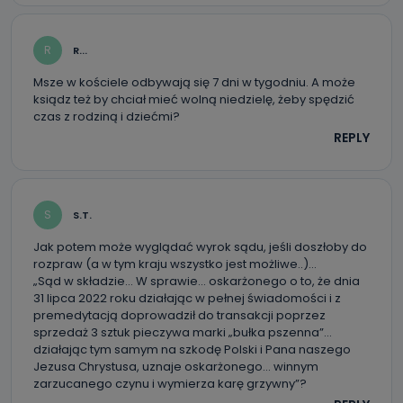
Kiedy i komu możemy przekazać
Państwa dane?
R
R...
Telewizja Kablowa Pro-Art z siedzibą w miejscowości
Ostrów Wielkopolski (63-400) przy ul. Wolności 19 nie
przekazuje Państwa danych osobowych podmiotom
Msze w kościele odbywają się 7 dni w tygodniu. A może
trzecim, jak również nie są one wykorzystywane w
ksiądz też by chciał mieć wolną niedzielę, żeby spędzić
procesach zautomatyzowanego profilowania.
czas z rodziną i dziećmi?
REPLY
Co mogą Państwo zrobić z
przekazanymi nam danymi?
Po wyrażeniu zgody na przetwarzanie danych osobowych,
mają Państwo prawo do żądania od Telewizji Kablowa
Pro-Art z siedzibą w miejscowości Ostrów Wielkopolski (63-
S
S.T.
400) przy ul. Wolności 19 dostępu do danych osobowych
dotyczących Państwa oraz uzyskania ich kopii, a także
Jak potem może wyglądać wyrok sądu, jeśli doszłoby do
żądania ich sprostowania, usunięcia danych,
rozpraw (a w tym kraju wszystko jest możliwe..)…
ograniczenia ich przetwarzania oraz prawo wniesienia
sprzeciwu wobec ich przetwarzania.
„Sąd w składzie… W sprawie… oskarżonego o to, że dnia
31 lipca 2022 roku działając w pełnej świadomości i z
Do kiedy Państwa dane osobowe będą
premedytacją doprowadził do transakcji poprzez
przechowywane?
sprzedaż 3 sztuk pieczywa marki „bułka pszenna”…
działając tym samym na szkodę Polski i Pana naszego
Do czasu wycofania zgody lub, jeśli dane będą
Jezusa Chrystusa, uznaje oskarżonego… winnym
przetwarzane na podstawie prawnie uzasadnionego celu
zarzucanego czynu i wymierza karę grzywny”?
administratora – do momentu wniesienia sprzeciwu.