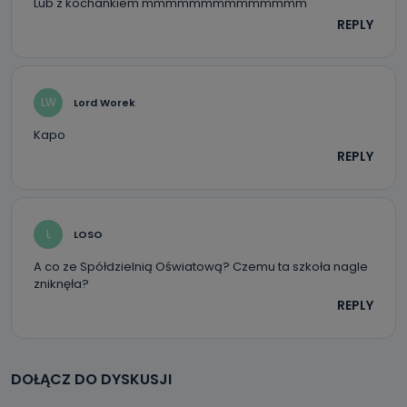
Lub z kochankiem mmmmmmmmmmmmmm
REPLY
LW
Lord Worek
Kapo
REPLY
L
LOSO
A co ze Spółdzielnią Oświatową? Czemu ta szkoła nagle
zniknęła?
REPLY
DOŁĄCZ DO DYSKUSJI