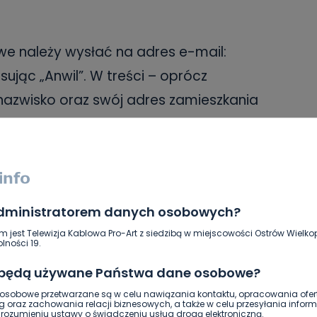
e należy wysłać na adres e-mail:
sując „Anwil”. W treści – oprócz
 nazwisko oraz swój adres zamieszkania
elefonu, który jest wymagany do
.
ału w konkursie jest wyrażenie zgody na
administratorem danych osobowych?
i/lub uwiecznienie odbioru biletu na
m jest Telewizja Kablowa Pro-Art z siedzibą w miejscowości Ostrów Wielkop
nocześnie uczestnik konkursu wyraża
lności 19.
erunku w Telewizji Proart, na portalu
 będą używane Państwa dane osobowe?
społecznościowych Facebook, Instagram
sobowe przetwarzane są w celu nawiązania kontaktu, opracowania ofert
g oraz zachowania relacji biznesowych, a także w celu przesyłania inform
izator Konkursu prowadzi swoje profile.
ozumieniu ustawy o świadczeniu usług drogą elektroniczną.