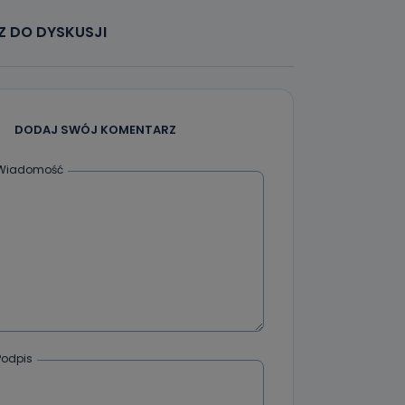
że żądania
enia
 DO DYSKUSJI
DODAJ SWÓJ KOMENTARZ
Wiadomość
nio od
brane ze
taktowy,
racownicy
Podpis