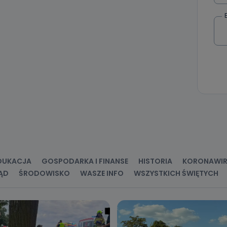
DUKACJA
GOSPODARKA I FINANSE
HISTORIA
KORONAWI
ĄD
ŚRODOWISKO
WASZE INFO
WSZYSTKICH ŚWIĘTYCH