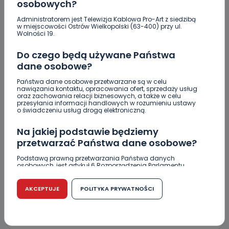
Wiadomość
osobowych?
Administratorem jest Telewizja Kablowa Pro-Art z siedzibą
w miejscowości Ostrów Wielkopolski (63-400) przy ul.
Wolności 19.
Do czego będą używane Państwa
dane osobowe?
Państwa dane osobowe przetwarzane są w celu
nawiązania kontaktu, opracowania ofert, sprzedaży usług
oraz zachowania relacji biznesowych, a także w celu
przesyłania informacji handlowych w rozumieniu ustawy
Podpis
o świadczeniu usług drogą elektroniczną.
Na jakiej podstawie będziemy
przetwarzać Państwa dane osobowe?
Email
Podstawą prawną przetwarzania Państwa danych
osobowych, jest artykuł 6 Rozporządzenia Parlamentu
Europejskiego i Rady (UE) 2016/679 z dnia 27 kwietnia 2016
r. w sprawie ochrony osób fizycznych w związku z
przetwarzaniem danych osobowych w sprawie
AKCEPTUJE
POLITYKA PRYWATNOŚCI
swobodnego przepływu takich danych oraz uchylenia
dyrektywy 95/46/WE (RODO).
Czy jest możliwość cofnięcia zgody?