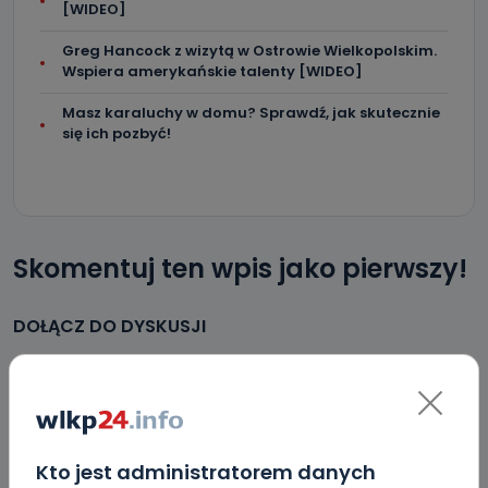
[WIDEO]
Greg Hancock z wizytą w Ostrowie Wielkopolskim.
Wspiera amerykańskie talenty [WIDEO]
Masz karaluchy w domu? Sprawdź, jak skutecznie
się ich pozbyć!
Skomentuj ten wpis jako pierwszy!
DOŁĄCZ DO DYSKUSJI
DODAJ SWÓJ KOMENTARZ
Kto jest administratorem danych