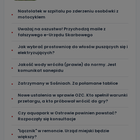
Nastolatek w szpitalu po zderzeniu osobówki z
Do kiedy Państwa dane osobowe będą
motocyklem
przechowywane?
Uważaj na oszustwo! Przychodzą maile z
Do czasu wycofania zgody lub, jeśli dane będą
przetwarzane na podstawie prawnie uzasadnionego celu
fałszywego e-Urzędu Skarbowego
administratora – do momentu wniesienia sprzeciwu.
Jak wybrać prostownicę do włosów puszących się i
Jakie dane osobowe przetwarzamy?
elektryzujących?
Przetwarzane kategorie Państwa danych osobowych to
Jakość wody wróciła (prawie) do normy. Jest
dane, które pochodzą bezpośrednio od Państwa (lub
zostały przekazane w Państwa imieniu) lub dane osobowe,
komunikat sanepidu
które zostały zebrane ze źródeł publicznie dostępnych, w
szczególności: imię i nazwisko, adres e-mail, telefon
kontaktowy, adres korespondencyjny. Odbiorcą Pastwa
Zatrzymany w Sośniach. Za połamane tablice
danych osobowych są pracownicy i współpracownicy
oraz partnerzy wspomagający administratora w jego
Nowe ustalenia w sprawie OZC. Kto spełnił warunki
biznesowej działalności.
przetargu, a kto próbował wrócić do gry?
Jak skontaktować się z inspektorem
Czy aquapark w Ostrowie powinien powstać?
danych osobowych?
Rozpoczęły się konsultacje
Można to zrobić pod numerem telefonu 62 735-51-05 lub
e-mailowo pod adresem: poczta@tvproart.pl
"Łącznik" w remoncie. Urząd miejski będzie
większy?