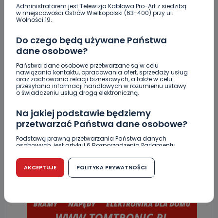
Administratorem jest Telewizja Kablowa Pro-Art z siedzibą
w miejscowości Ostrów Wielkopolski (63-400) przy ul.
Wolności 19.
Archiwum wlkp24.info
Do czego będą używane Państwa
NAPISZ DO AUTORA
dane osobowe?
Państwa dane osobowe przetwarzane są w celu
nawiązania kontaktu, opracowania ofert, sprzedaży usług
oraz zachowania relacji biznesowych, a także w celu
przesyłania informacji handlowych w rozumieniu ustawy
o świadczeniu usług drogą elektroniczną.
Na jakiej podstawie będziemy
przetwarzać Państwa dane osobowe?
Podstawą prawną przetwarzania Państwa danych
osobowych, jest artykuł 6 Rozporządzenia Parlamentu
Europejskiego i Rady (UE) 2016/679 z dnia 27 kwietnia 2016
r. w sprawie ochrony osób fizycznych w związku z
przetwarzaniem danych osobowych w sprawie
AKCEPTUJE
POLITYKA PRYWATNOŚCI
swobodnego przepływu takich danych oraz uchylenia
dyrektywy 95/46/WE (RODO).
Czy jest możliwość cofnięcia zgody?
Podanie danych osobowych jest dobrowolne, nie jest