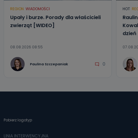
REGION
WIADOMOŚCI
HOT
RE
Upały i burze. Porady dla właścicieli
Raulin
zwierząt [WIDEO]
Kowal
dzień
08.08.2026 08:55
07.08.2
0
Paulina Szczepaniak
Pobierz logotyp
LINIA INTERWENCYJNA