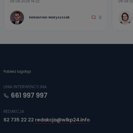
06.08.2026 14:22
06.08.20
0
Sebastian Matyszczak
Pobierz logotyp
LINIA INTERWENCYJNA
661 997 997
REDAKCJA
62 735 22 22
redakcja@wlkp24.info