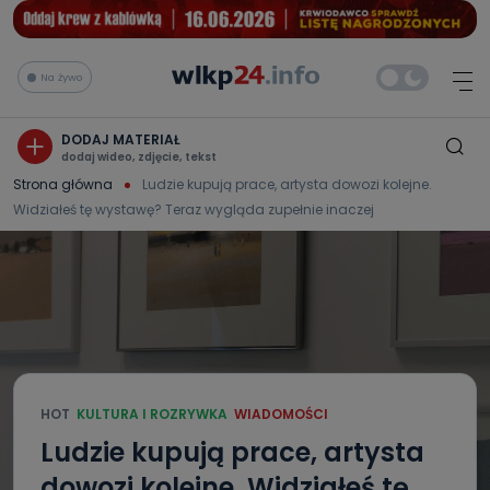
Na żywo
DODAJ MATERIAŁ
dodaj wideo, zdjęcie, tekst
Strona główna
Ludzie kupują prace, artysta dowozi kolejne.
Widziałeś tę wystawę? Teraz wygląda zupełnie inaczej
HOT
KULTURA I ROZRYWKA
WIADOMOŚCI
Ludzie kupują prace, artysta
dowozi kolejne. Widziałeś tę