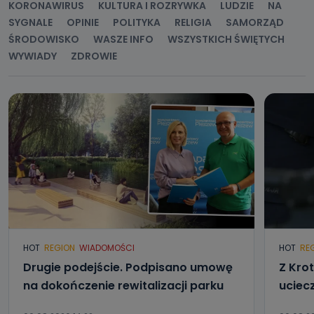
KORONAWIRUS
KULTURA I ROZRYWKA
LUDZIE
NA
SYGNALE
OPINIE
POLITYKA
RELIGIA
SAMORZĄD
ŚRODOWISKO
WASZE INFO
WSZYSTKICH ŚWIĘTYCH
WYWIADY
ZDROWIE
HOT
REGION
WIADOMOŚCI
HOT
RE
Drugie podejście. Podpisano umowę
Z Kro
na dokończenie rewitalizacji parku
uciec