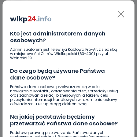
Drugie podejście. Podpisano
umowę na…
0
06.08.2026 13:33
Kto jest administratorem danych
osobowych?
Z Krotoszyna do Wrocławia.
Krótka…
Administratorem jest Telewizja Kablowa Pro-Art z siedzibą
w miejscowości Ostrów Wielkopolski (63-400) przy ul.
Wolności 19.
Do czego będą używane Państwa
0
06.08.2026 12:32
dane osobowe?
Czysty magnez z potasem –…
Państwa dane osobowe przetwarzane są w celu
nawiązania kontaktu, opracowania ofert, sprzedaży usług
oraz zachowania relacji biznesowych, a także w celu
Utrudnienia na Ledóchowskiego jeszcze do końca
przesyłania informacji handlowych w rozumieniu ustawy
o świadczeniu usług drogą elektroniczną.
wakacji
Na jakiej podstawie będziemy
Policja ostrzega: wakacje to raj dla włamywaczy
przetwarzać Państwa dane osobowe?
[WIDEO]
Podstawą prawną przetwarzania Państwa danych
Greg Hancock z wizytą w Ostrowie Wielkopolskim.
osobowych, jest artykuł 6 Rozporządzenia Parlamentu