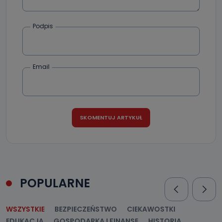
dokonać w dowolny, wybrany sposób (e-mail, poczta
tradycyjna) tak, aby dotarła do wiadomości Telewizji
Kablowej Pro-Art z siedzibą w miejscowości Ostrów
Wielkopolski (63-400) przy ul. Wolności 19.
Podpis
Kiedy i komu możemy przekazać
Państwa dane?
Email
Telewizja Kablowa Pro-Art z siedzibą w miejscowości
Ostrów Wielkopolski (63-400) przy ul. Wolności 19 nie
przekazuje Państwa danych osobowych podmiotom
trzecim, jak również nie są one wykorzystywane w
procesach zautomatyzowanego profilowania.
Co mogą Państwo zrobić z
przekazanymi nam danymi?
Po wyrażeniu zgody na przetwarzanie danych osobowych,
mają Państwo prawo do żądania od Telewizji Kablowa
Pro-Art z siedzibą w miejscowości Ostrów Wielkopolski (63-
400) przy ul. Wolności 19 dostępu do danych osobowych
dotyczących Państwa oraz uzyskania ich kopii, a także
POPULARNE
żądania ich sprostowania, usunięcia danych,
ograniczenia ich przetwarzania oraz prawo wniesienia
sprzeciwu wobec ich przetwarzania.
WSZYSTKIE
BEZPIECZEŃSTWO
CIEKAWOSTKI
Do kiedy Państwa dane osobowe będą
EDUKACJA
GOSPODARKA I FINANSE
HISTORIA