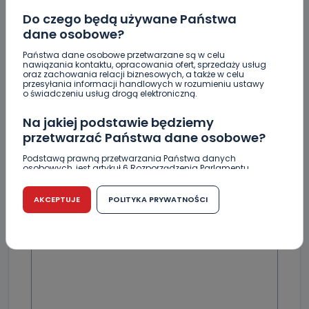
Do czego będą używane Państwa
dane osobowe?
Skomentuj ten wpis jako pierwszy!
Państwa dane osobowe przetwarzane są w celu
nawiązania kontaktu, opracowania ofert, sprzedaży usług
oraz zachowania relacji biznesowych, a także w celu
przesyłania informacji handlowych w rozumieniu ustawy
o świadczeniu usług drogą elektroniczną.
DOŁĄCZ DO DYSKUSJI
Na jakiej podstawie będziemy
przetwarzać Państwa dane osobowe?
Podstawą prawną przetwarzania Państwa danych
osobowych, jest artykuł 6 Rozporządzenia Parlamentu
DODAJ SWÓJ KOMENTARZ
Europejskiego i Rady (UE) 2016/679 z dnia 27 kwietnia 2016
r. w sprawie ochrony osób fizycznych w związku z
przetwarzaniem danych osobowych w sprawie
AKCEPTUJE
POLITYKA PRYWATNOŚCI
Wiadomość
swobodnego przepływu takich danych oraz uchylenia
dyrektywy 95/46/WE (RODO).
Czy jest możliwość cofnięcia zgody?
Podanie danych osobowych jest dobrowolne, nie jest
wymogiem ustawowym lub umownym oraz nie stanowi
warunku zawarcia umowy. Cofnięcie zgody jest możliwe
na każdym etapie i nie jest to związane z żadnymi
negatywnymi konsekwencjami. Cofnięcia zgody można