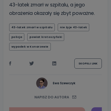
43-latek zmarł w szpitalu, a jego
obrażenia okazały się zbyt poważne.
43-latek zmarł w szpitalu
nie żyje 43-latek
policja
powiat krotoszyński
wypadek w Konarzewie
SKOPIUJ LINK
Ewa Szewczyk
NAPISZ DO AUTORA