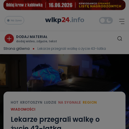
Na żywo
DODAJ MATERIAŁ
dodaj wideo, zdjęcie, tekst
Strona główna
Lekarze przegrali walkę o życie 43-latka
HOT
KROTOSZYN
LUDZIE
NA SYGNALE
REGION
WIADOMOŚCI
Lekarze przegrali walkę o
życie 43-latka