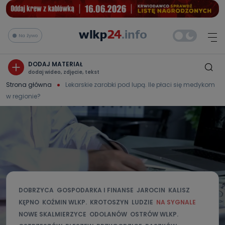
Na żywo
DODAJ MATERIAŁ
dodaj wideo, zdjęcie, tekst
Strona główna
Lekarskie zarobki pod lupą. Ile płaci się medykom
w regionie?
DOBRZYCA
GOSPODARKA I FINANSE
JAROCIN
KALISZ
KĘPNO
KOŹMIN WLKP.
KROTOSZYN
LUDZIE
NA SYGNALE
NOWE SKALMIERZYCE
ODOLANÓW
OSTRÓW WLKP.