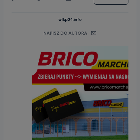
Do czasu wycofania zgody lub, jeśli dane będą
przetwarzane na podstawie prawnie uzasadnionego celu
administratora – do momentu wniesienia sprzeciwu.
wlkp24.info
Jakie dane osobowe przetwarzamy?
NAPISZ DO AUTORA
Przetwarzane kategorie Państwa danych osobowych to
dane, które pochodzą bezpośrednio od Państwa (lub
zostały przekazane w Państwa imieniu) lub dane osobowe,
które zostały zebrane ze źródeł publicznie dostępnych, w
szczególności: imię i nazwisko, adres e-mail, telefon
kontaktowy, adres korespondencyjny. Odbiorcą Pastwa
danych osobowych są pracownicy i współpracownicy
oraz partnerzy wspomagający administratora w jego
biznesowej działalności.
Jak skontaktować się z inspektorem
danych osobowych?
Można to zrobić pod numerem telefonu 62 735-51-05 lub
e-mailowo pod adresem: poczta@tvproart.pl