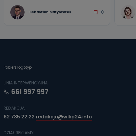
0
Sebastian Matyszczak
Pobierz logotyp
LINIA INTERWENCYJNA
661 997 997
REDAKCJA
62 735 22 22
redakcja@wlkp24.info
DZIAŁ REKLAMY