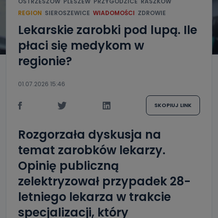
OSTRZESZÓW
PLESZEW
PRZYGODZICE
RASZKÓW
REGION
SIEROSZEWICE
WIADOMOŚCI
ZDROWIE
Lekarskie zarobki pod lupą. Ile
płaci się medykom w
regionie?
01.07.2026 15:46
SKOPIUJ LINK
Rozgorzała dyskusja na
temat zarobków lekarzy.
Opinię publiczną
zelektryzował przypadek 28-
letniego lekarza w trakcie
specjalizacji, który