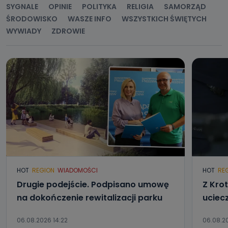
SYGNALE
OPINIE
POLITYKA
RELIGIA
SAMORZĄD
ŚRODOWISKO
WASZE INFO
WSZYSTKICH ŚWIĘTYCH
WYWIADY
ZDROWIE
HOT
REGION
WIADOMOŚCI
HOT
RE
Drugie podejście. Podpisano umowę
Z Kro
na dokończenie rewitalizacji parku
uciec
06.08.2026 14:22
06.08.20