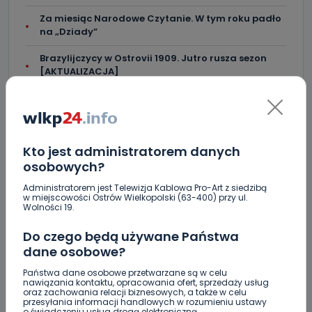
Za miesiąc Narodowe Czytanie. W tym roku padło
na „Dziady”
Brazylijczycy w Ostrovii 1909. Jutro rusza sezon
[AKTUALIZACJA]
Crossfit kolejny raz opanuje Krotoszyn.
Startujemy w piątek! [WIDEO]
"Niezwykli ludzie, niezwykłe podróże, niezwykłe
Kto jest administratorem danych
historie!”. Odyseja Antonińska - dzień pierwszy
[FOTO]
osobowych?
Administratorem jest Telewizja Kablowa Pro-Art z siedzibą
Jak prawidłowo kosić trawę w czasie letnich
w miejscowości Ostrów Wielkopolski (63-400) przy ul.
upałów?
Wolności 19.
Zderzenie kilku aut na DK25. Duże korki
Do czego będą używane Państwa
dane osobowe?
Zaginiona nastolatka [AKTUALIZACJA]
Państwa dane osobowe przetwarzane są w celu
nawiązania kontaktu, opracowania ofert, sprzedaży usług
oraz zachowania relacji biznesowych, a także w celu
przesyłania informacji handlowych w rozumieniu ustawy
o świadczeniu usług drogą elektroniczną.