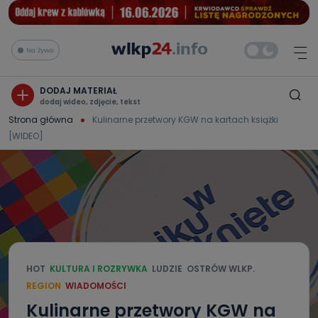
Na żywo
DODAJ MATERIAŁ
dodaj wideo, zdjęcie, tekst
Strona główna
Kulinarne przetwory KGW na kartach książki
[WIDEO]
HOT
KULTURA I ROZRYWKA
LUDZIE
OSTRÓW WLKP.
REGION
WIADOMOŚCI
Kulinarne przetwory KGW na