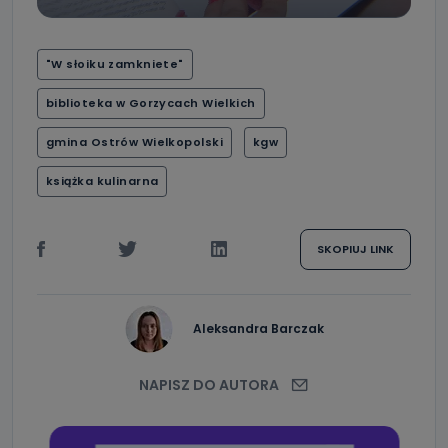
"W słoiku zamkniete"
biblioteka w Gorzycach Wielkich
gmina Ostrów Wielkopolski
kgw
książka kulinarna
SKOPIUJ LINK
Aleksandra Barczak
NAPISZ DO AUTORA