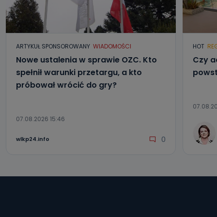
ARTYKUŁ SPONSOROWANY
WIADOMOŚCI
HOT
RE
Nowe ustalenia w sprawie OZC. Kto
Czy a
spełnił warunki przetargu, a kto
powst
próbował wrócić do gry?
07.08.20
07.08.2026 15:46
0
wlkp24.info