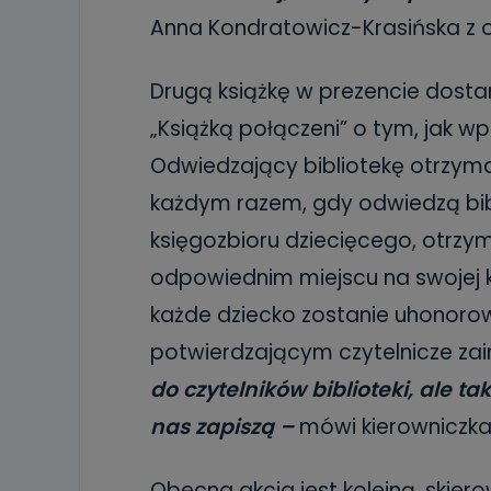
Anna Kondratowicz-Krasińska z o
Drugą książkę w prezencie dosta
„Książką połączeni” o tym, jak wp
Odwiedzający bibliotekę otrzyma
każdym razem, gdy odwiedzą bib
księgozbioru dziecięcego, otrzym
odpowiednim miejscu na swojej ka
każde dziecko zostanie uhonor
potwierdzającym czytelnicze za
do czytelników biblioteki, ale ta
nas zapiszą –
mówi kierowniczka
Obecna akcja jest kolejną, skiero