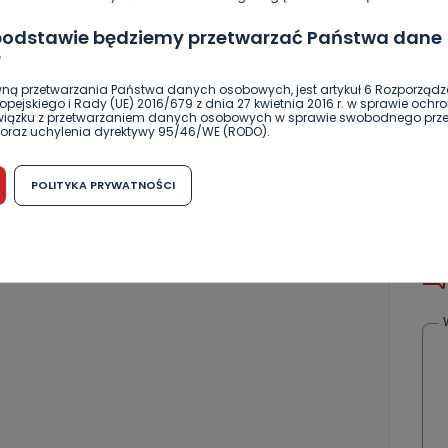
NAPISZ DO AUTORA
 podstawie będziemy przetwarzać Państwa dane
?
ną przetwarzania Państwa danych osobowych, jest artykuł 6 Rozporządz
pejskiego i Rady (UE) 2016/679 z dnia 27 kwietnia 2016 r. w sprawie ochr
związku z przetwarzaniem danych osobowych w sprawie swobodnego prz
oraz uchylenia dyrektywy 95/46/WE (RODO).
ierwszy!
DOŁĄCZ
możliwość cofnięcia zgody?
POLITYKA PRYWATNOŚCI
h osobowych jest dobrowolne, nie jest wymogiem ustawowym lub umo
runku zawarcia umowy. Cofnięcie zgody jest możliwe na każdym etapie i ni
dnymi negatywnymi konsekwencjami. Cofnięcia zgody można dokonać w
 (e-mail, poczta tradycyjna) tak, aby dotarła do wiadomości Telewizji 
ibą w miejscowości Ostrów Wielkopolski (63-400) przy ul. Wolności 19.
komu możemy przekazać Państwa dane?
wa Pro-Art z siedzibą w miejscowości Ostrów Wielkopolski (63-400) przy u
uje Państwa danych osobowych podmiotom trzecim, jak również nie są on
e w procesach zautomatyzowanego profilowania.
Państwo zrobić z przekazanymi nam danymi?
zgody na przetwarzanie danych osobowych, mają Państwo prawo do żąd
wa Pro-Art z siedzibą w miejscowości Ostrów Wielkopolski (63-400) przy ul