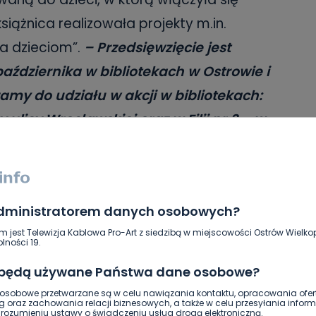
siążnica realizowała projekty m.in.
ta dzieciom”.
– Przedsięwzięcie jest
aździernika w bibliotekach w Ostrowie i
amy do udziału w akcji w bibliotekach:
y ulicy Wrocławskiej oraz w Filii nr 3 – w
bliotekach gminnych w: Raszkowie,
 i Sośniach –
mówi dyrektor ostrowskiej
administratorem danych osobowych?
siążki
Mediateka
m jest Telewizja Kablowa Pro-Art z siedzibą w miejscowości Ostrów Wielkop
lności 19.
 będą używane Państwa dane osobowe?
SKOPIUJ LINK
sobowe przetwarzane są w celu nawiązania kontaktu, opracowania ofert
g oraz zachowania relacji biznesowych, a także w celu przesyłania inform
ozumieniu ustawy o świadczeniu usług drogą elektroniczną.