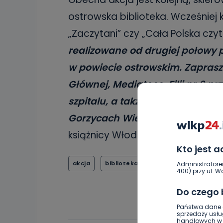
ostrowska biblioteka. Wcześniej k
„Zaczytani” czy „Cała Polska czy
realizowane od drugiej połowy p
w powiecie ostrowskim. Zaprasz
Głównej, Mediatece, Filii nr 6 prz
szpitalu, a także w czterech bi
Gorzycach Wielkich, Odolanowie
książnicy Włodzimierz Grabowski.
Kto jest 
akcja
biblioteka publiczna
dzieci
k
Administratore
400) przy ul. Wo
Do czego
Państwa dane o
sprzedaży usłu
handlowych w r