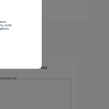
enia
ony osób
epływu
 DO DYSKUSJI
wnym oraz
e jest to
 dowolny,
Kablowej
DODAJ SWÓJ KOMENTARZ
Wiadomość
l. Wolności
e
ania od
. Wolności