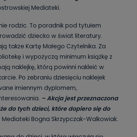
strowskiej Mediateki.
nie rodzic. To poradnik pod tytułem
rowadzić dziecko w świat literatury.
ją także Kartę Małego Czytelnika. Za
liotekę i wypożyczą minimum książkę z
ają naklejkę, którą powinni nakleić w
rcie. Po zebraniu dziesięciu naklejek
owane imiennym dyplomem,
interesowania.
– Akcja jest przeznaczona
kże do tych dzieci, które dopiero się do
 Mediateki Bogna Skrzypczak-Walkowiak.
waną do dzieci, w którą włączyła się