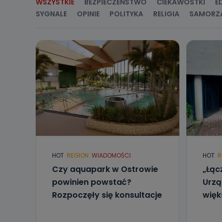
WSZYSTKIE
BEZPIECZEŃSTWO
CIEKAWOSTKI
E
SYGNALE
OPINIE
POLITYKA
RELIGIA
SAMORZ
HOT
REGION
WIADOMOŚCI
HOT
R
Czy aquapark w Ostrowie
„Łąc
powinien powstać?
Urzą
Rozpoczęły się konsultacje
więk