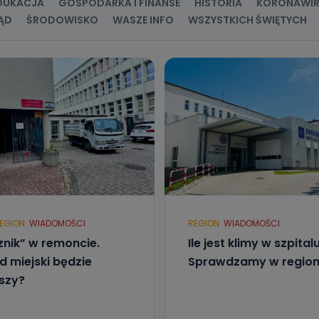
DUKACJA
GOSPODARKA I FINANSE
HISTORIA
KORONAWI
ĄD
ŚRODOWISKO
WASZE INFO
WSZYSTKICH ŚWIĘTYCH
EGION
WIADOMOŚCI
REGION
WIADOMOŚCI
znik” w remoncie.
Ile jest klimy w szpital
d miejski będzie
Sprawdzamy w region
szy?