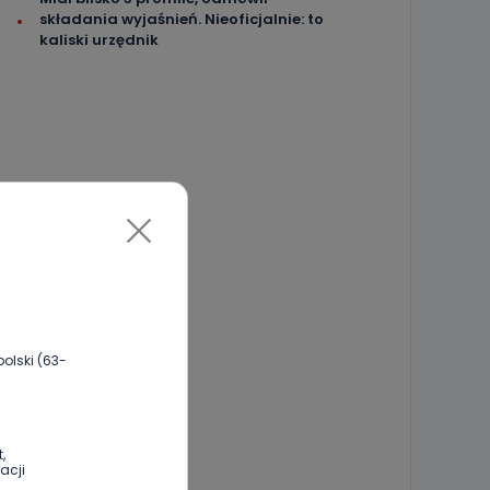
składania wyjaśnień. Nieoficjalnie: to
kaliski urzędnik
olski (63-
,
acji