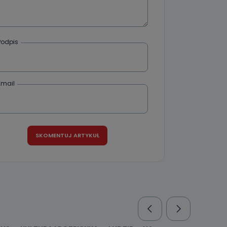
że żądania
enia
Podpis
Email
nio od
brane ze
taktowy,
racownicy