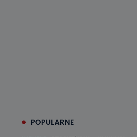
19 dostępu do 
ich sprostowan
sprzeciwu wobe
Do kiedy
Do czasu wycof
uzasadnionego
Jakie da
Przetwarzane 
Państwa (lub z
źródeł publiczn
adres korespo
oraz partnerzy
Jak skont
Można to zrob
poczta@tvproar
POPULARNE