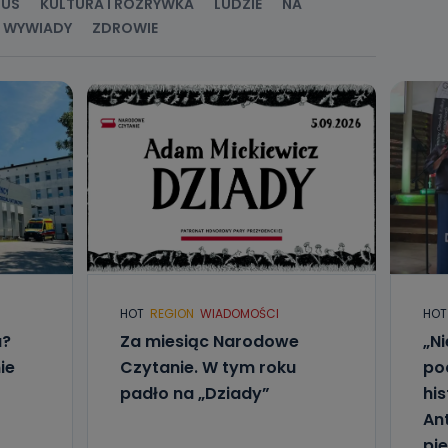
RUS
KULTURA I ROZRYWKA
LUDZIE
NA
WYWIADY
ZDROWIE
HOT
REGION
WIADOMOŚCI
HOT
u?
Za miesiąc Narodowe
„Ni
ie
Czytanie. W tym roku
po
padło na „Dziady”
his
An
pi