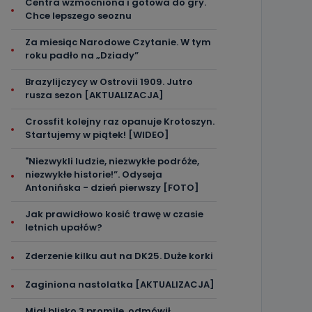
Centra wzmocniona i gotowa do gry.
Chce lepszego seoznu
Za miesiąc Narodowe Czytanie. W tym
roku padło na „Dziady”
Brazylijczycy w Ostrovii 1909. Jutro
rusza sezon [AKTUALIZACJA]
Crossfit kolejny raz opanuje Krotoszyn.
Startujemy w piątek! [WIDEO]
"Niezwykli ludzie, niezwykłe podróże,
niezwykłe historie!”. Odyseja
Antonińska - dzień pierwszy [FOTO]
Jak prawidłowo kosić trawę w czasie
letnich upałów?
Zderzenie kilku aut na DK25. Duże korki
Zaginiona nastolatka [AKTUALIZACJA]
Miał blisko 3 promile, odmówił