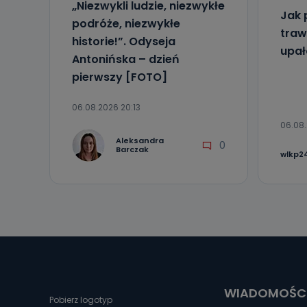
„Niezwykli ludzie, niezwykłe
Jak 
podróże, niezwykłe
traw
historie!”. Odyseja
upa
Antonińska – dzień
pierwszy [FOTO]
06.08.2026 20:13
06.08.
Aleksandra
0
Barczak
wlkp24
WIADOMOŚC
Pobierz logotyp