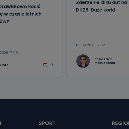
Zderzenie kilku aut na
prawidłowo kosić
DK25. Duże korki
ę w czasie letnich
łów?
06.08.2026 17:02
2026 17:05
Sebastian
Matyszczak
0
.info
I
SPORT
REGIO