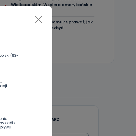
Wielkopolskim. Wspiera amerykańskie
talenty [WIDEO]
Masz karaluchy w domu? Sprawdź, jak
skutecznie się ich pozbyć!
olski (63-
,
 DO DYSKUSJI
acji
enia
DODAJ SWÓJ KOMENTARZ
ony osób
epływu
Wiadomość