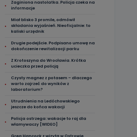
Zaginiona nastolatka. Policja czeka na
informacje
Miał blisko 3 promile, odmówił
składania wyjaśnień. Nieoficjalnie: to
kaliski urzędnik
Drugie podejście. Podpisano umowę na
dokończenie rewitalizacji parku
Z Krotoszyna do Wrocławia. Krótka
ucieczka przed policją
Czysty magnez z potasem – dlaczego
warto zajrzeć do wyników z
laboratorium?
Utrudnienia na Ledóchowskiego
jeszcze do końca wakacji
Policja ostrzega: wakacje to raj dla
włamywaczy [WIDEO]
Greg Hancock z wizytą w Ostrowie