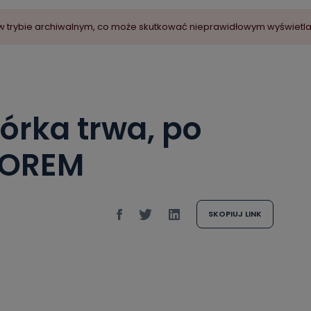
ny w trybie archiwalnym, co może skutkować nieprawidłowym wyświetl
iórka trwa, po
 LOREM
SKOPIUJ LINK