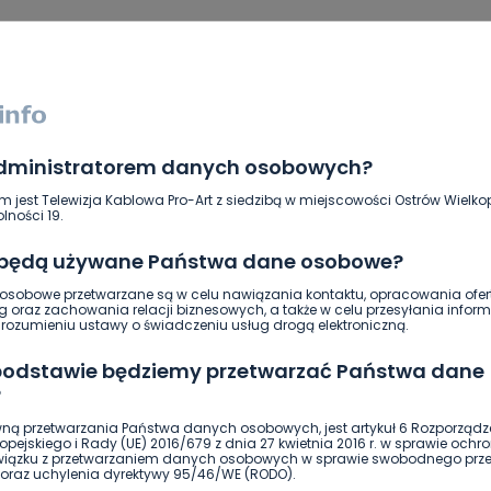
administratorem danych osobowych?
m jest Telewizja Kablowa Pro-Art z siedzibą w miejscowości Ostrów Wielkop
lności 19.
 będą używane Państwa dane osobowe?
sobowe przetwarzane są w celu nawiązania kontaktu, opracowania ofert
ierwszy!
DOŁĄCZ
g oraz zachowania relacji biznesowych, a także w celu przesyłania inform
ozumieniu ustawy o świadczeniu usług drogą elektroniczną.
 podstawie będziemy przetwarzać Państwa dane
?
ną przetwarzania Państwa danych osobowych, jest artykuł 6 Rozporządz
pejskiego i Rady (UE) 2016/679 z dnia 27 kwietnia 2016 r. w sprawie ochr
związku z przetwarzaniem danych osobowych w sprawie swobodnego prz
oraz uchylenia dyrektywy 95/46/WE (RODO).