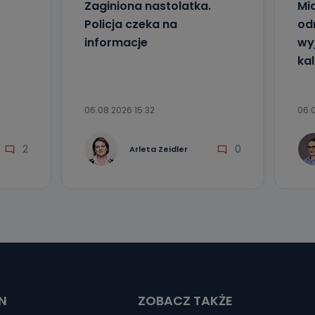
Zaginiona nastolatka.
Mia
Policja czeka na
od
informacje
wyj
kal
06.08.2026 15:32
06.0
2
0
Arleta Zeidler
N
ZOBACZ TAKŻE