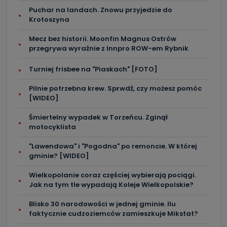
procesach zautomatyzowanego profilowania.
Puchar na landach. Znowu przyjedzie do
Krotoszyna
Co mogą Państwo zrobić z
przekazanymi nam danymi?
Mecz bez historii. Moonfin Magnus Ostrów
przegrywa wyraźnie z Innpro ROW-em Rybnik
Po wyrażeniu zgody na przetwarzanie danych osobowych,
mają Państwo prawo do żądania od Telewizji Kablowa
Pro-Art z siedzibą w miejscowości Ostrów Wielkopolski (63-
Turniej frisbee na "Piaskach" [FOTO]
400) przy ul. Wolności 19 dostępu do danych osobowych
dotyczących Państwa oraz uzyskania ich kopii, a także
żądania ich sprostowania, usunięcia danych,
Pilnie potrzebna krew. Sprwdź, czy możesz pomóc
ograniczenia ich przetwarzania oraz prawo wniesienia
[WIDEO]
sprzeciwu wobec ich przetwarzania.
Śmiertelny wypadek w Torzeńcu. Zginął
Do kiedy Państwa dane osobowe będą
motocyklista
przechowywane?
"Lawendowa" i "Pogodna" po remoncie. W której
Do czasu wycofania zgody lub, jeśli dane będą
przetwarzane na podstawie prawnie uzasadnionego celu
gminie? [WIDEO]
administratora – do momentu wniesienia sprzeciwu.
Wielkopolanie coraz częściej wybierają pociągi.
Jakie dane osobowe przetwarzamy?
Jak na tym tle wypadają Koleje Wielkopolskie?
Przetwarzane kategorie Państwa danych osobowych to
Blisko 30 narodowości w jednej gminie. Ilu
dane, które pochodzą bezpośrednio od Państwa (lub
zostały przekazane w Państwa imieniu) lub dane osobowe,
faktycznie cudzoziemców zamieszkuje Mikstat?
które zostały zebrane ze źródeł publicznie dostępnych, w
szczególności: imię i nazwisko, adres e-mail, telefon