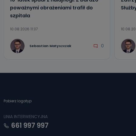
poważnymi obrażeniami trafił do
Służb
szpitala
10.08.2026 11:37
10.08.20
0
Sebastian Matyszczak
Pobierz logotyp
LINIA INTERWENCYJNA
661 997 997