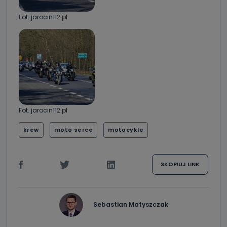
Fot. jarocin112.pl
Fot. jarocin112.pl
krew
moto serce
motocykle
SKOPIUJ LINK
Sebastian Matyszczak