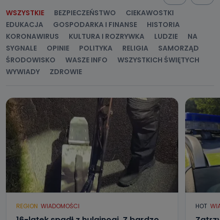
WSZYSTKIE
BEZPIECZEŃSTWO
CIEKAWOSTKI
EDUKACJA
GOSPODARKA I FINANSE
HISTORIA
KORONAWIRUS
KULTURA I ROZRYWKA
LUDZIE
NA
SYGNALE
OPINIE
POLITYKA
RELIGIA
SAMORZĄD
ŚRODOWISKO
WASZE INFO
WSZYSTKICH ŚWIĘTYCH
WYWIADY
ZDROWIE
REGION
WIADOMOŚCI
HOT
WI
16-latek spadł z hulajnogi. Z bardzo
Zatrz