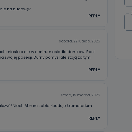
olenie na budowę?
REPLY
sobota, 22 lutego, 2025
żach miasta a nie w centrum osiedla domkow. Pani
 swojej posesji. Durny pomysł ale stoją za tym
REPLY
środa, 19 marca, 2025
alczyć! Niech Abram sobie zbuduje krematorium
REPLY