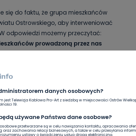
ie się do faktu, że grupa mieszkańców
wiatu Ostrowskiego, aby interweniować
. W odpowiedzi możemy przeczytać:
ieszkańców prowadzoną przez nas
wszelkie podejmowane działania
zującymi przepisami prawa. Informacje
nwestycji zostaną przekazane w
administratorem danych osobowych?
m jest Telewizja Kablowa Pro-Art z siedzibą w miejscowości Ostrów Wielkop
o odpowiedź na pytanie dotyczące
lności 19.
okojonymi mieszkańcami okolicy, którzy
 będą używane Państwa dane osobowe?
kteru inwestycji oraz możliwych
sobowe przetwarzane są w celu nawiązania kontaktu, opracowania ofert
g oraz zachowania relacji biznesowych, a także w celu przesyłania inform
my zapowiedział zorganizowanie dni
ozumieniu ustawy o świadczeniu usług drogą elektroniczną.