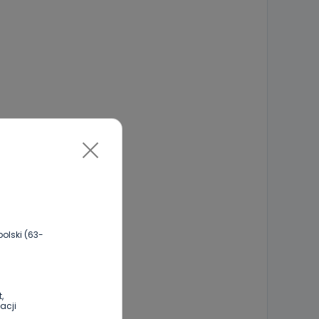
olski (63-
,
acji