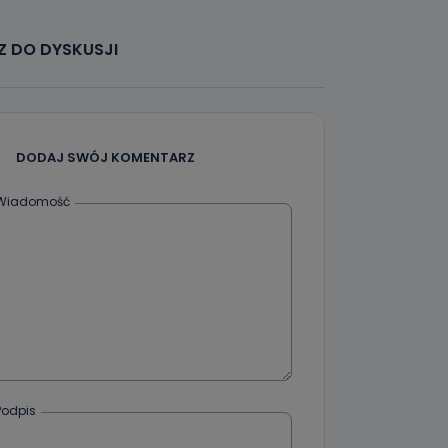
że żądania
enia
 DO DYSKUSJI
DODAJ SWÓJ KOMENTARZ
nio od
Wiadomość
brane ze
taktowy,
racownicy
Podpis