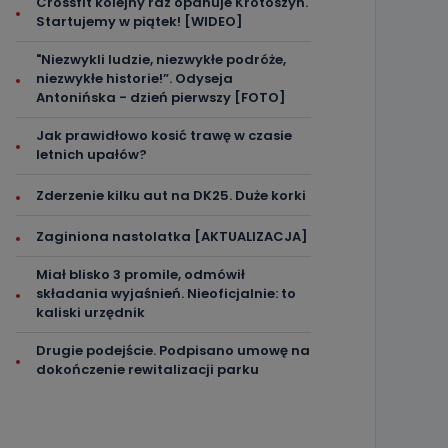
Crossfit kolejny raz opanuje Krotoszyn.
Startujemy w piątek! [WIDEO]
"Niezwykli ludzie, niezwykłe podróże,
niezwykłe historie!”. Odyseja
Antonińska - dzień pierwszy [FOTO]
Jak prawidłowo kosić trawę w czasie
letnich upałów?
Zderzenie kilku aut na DK25. Duże korki
Zaginiona nastolatka [AKTUALIZACJA]
Miał blisko 3 promile, odmówił
składania wyjaśnień. Nieoficjalnie: to
kaliski urzędnik
Drugie podejście. Podpisano umowę na
dokończenie rewitalizacji parku