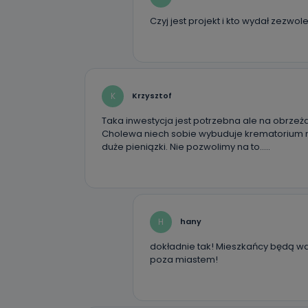
Czyj jest projekt i kto wydał zezw
K
Krzysztof
Taka inwestycja jest potrzebna ale na obrze
Cholewa niech sobie wybuduje krematorium na
duże pieniązki. Nie pozwolimy na to…..
H
hany
dokładnie tak! Mieszkańcy będą w
poza miastem!