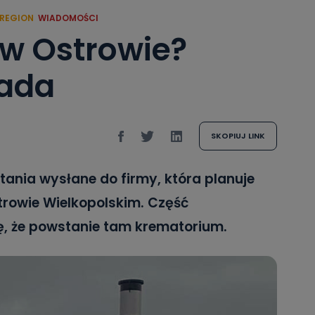
REGION
WIADOMOŚCI
w Ostrowie?
iada
SKOPIUJ LINK
ania wysłane do firmy, która planuje
strowie Wielkopolskim. Część
, że powstanie tam krematorium.