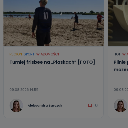
REGION
SPORT
WIADOMOŚCI
HOT
WI
Turniej frisbee na „Piaskach” [FOTO]
Pilnie
możes
09.08.2026 14:55
09.08.20
0
Aleksandra Barczak