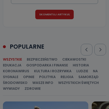
danych osobowych?
Można to zrobić pod numerem telefonu 62 735-51-05 lub
e-mailowo pod adresem: poczta@tvproart.pl
POPULARNE
WSZYSTKIE
BEZPIECZEŃSTWO
CIEKAWOSTKI
EDUKACJA
GOSPODARKA I FINANSE
HISTORIA
KORONAWIRUS
KULTURA I ROZRYWKA
LUDZIE
NA
SYGNALE
OPINIE
POLITYKA
RELIGIA
SAMORZĄD
ŚRODOWISKO
WASZE INFO
WSZYSTKICH ŚWIĘTYCH
WYWIADY
ZDROWIE