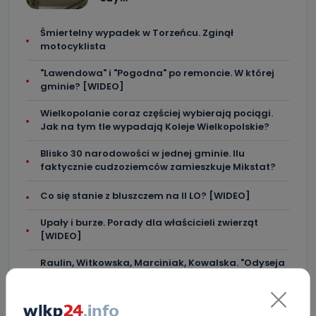
Śmiertelny wypadek w Torzeńcu. Zginął
motocyklista
"Lawendowa" i "Pogodna" po remoncie. W której
gminie? [WIDEO]
Wielkopolanie coraz częściej wybierają pociągi.
Jak na tym tle wypadają Koleje Wielkopolskie?
Blisko 30 narodowości w jednej gminie. Ilu
faktycznie cudzoziemców zamieszkuje Mikstat?
Co się stanie z bluszczem na II LO? [WIDEO]
Upały i burze. Porady dla właścicieli zwierząt
[WIDEO]
Raulin, Witkowska, Marciniak, Kowalska. "Odyseja
Antonińska" dzień drugi [FOTO]
Auto rozbite na drzewie. Poszkodowani nie mogli z