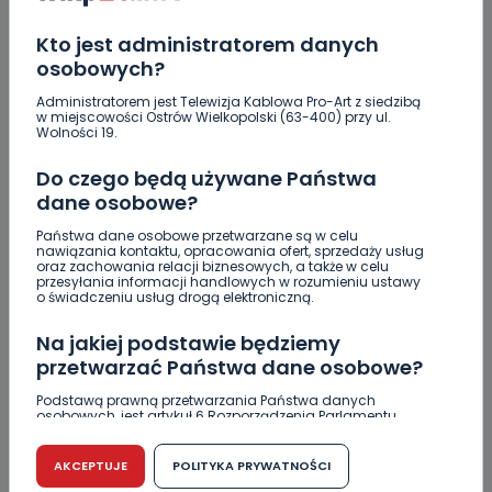
niego wyjść [FOTO]
Kto jest administratorem danych
Nastolatek w szpitalu po zderzeniu osobówki z
motocyklem
osobowych?
Administratorem jest Telewizja Kablowa Pro-Art z siedzibą
Uważaj na oszustwo! Przychodzą maile z
w miejscowości Ostrów Wielkopolski (63-400) przy ul.
fałszywego e-Urzędu Skarbowego
Wolności 19.
Do czego będą używane Państwa
dane osobowe?
Państwa dane osobowe przetwarzane są w celu
nawiązania kontaktu, opracowania ofert, sprzedaży usług
oraz zachowania relacji biznesowych, a także w celu
KOMENTARZE (2)
przesyłania informacji handlowych w rozumieniu ustawy
o świadczeniu usług drogą elektroniczną.
Na jakiej podstawie będziemy
przetwarzać Państwa dane osobowe?
SN
Sympatyk Niesiołowskiego
Podstawą prawną przetwarzania Państwa danych
osobowych, jest artykuł 6 Rozporządzenia Parlamentu
Europejskiego i Rady (UE) 2016/679 z dnia 27 kwietnia 2016
A jak się zajmie pierwsze miejsce w tym konkursie, to ten
r. w sprawie ochrony osób fizycznych w związku z
dwu dniowy „Pakiet Romantyczny” w Podjadku trzeba
przetwarzaniem danych osobowych w sprawie
AKCEPTUJE
POLITYKA PRYWATNOŚCI
swobodnego przepływu takich danych oraz uchylenia
spędzić ze swoją dziewczyną czy organizatorzy może