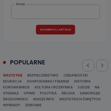
Jak skontaktować się z inspektorem
Email
danych osobowych?
Można to zrobić pod numerem telefonu 62 735-51-05 lub
e-mailowo pod adresem: poczta@tvproart.pl
POPULARNE
WSZYSTKIE
BEZPIECZEŃSTWO
CIEKAWOSTKI
EDUKACJA
GOSPODARKA I FINANSE
HISTORIA
KORONAWIRUS
KULTURA I ROZRYWKA
LUDZIE
NA
SYGNALE
OPINIE
POLITYKA
RELIGIA
SAMORZĄD
ŚRODOWISKO
WASZE INFO
WSZYSTKICH ŚWIĘTYCH
WYWIADY
ZDROWIE