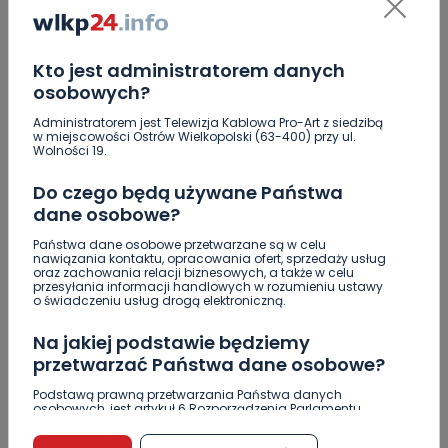
Jakość wody wróciła (prawie) do normy. Jest
komunikat sanepidu
Kto jest administratorem danych
Zatrzymany w Sośniach. Za połamane tablice
osobowych?
Nowe ustalenia w sprawie OZC. Kto spełnił warunki
Administratorem jest Telewizja Kablowa Pro-Art z siedzibą
przetargu, a kto próbował wrócić do gry?
w miejscowości Ostrów Wielkopolski (63-400) przy ul.
Wolności 19.
Czy aquapark w Ostrowie powinien powstać?
Do czego będą używane Państwa
Rozpoczęły się konsultacje
dane osobowe?
"Łącznik" w remoncie. Urząd miejski będzie
Państwa dane osobowe przetwarzane są w celu
większy?
nawiązania kontaktu, opracowania ofert, sprzedaży usług
oraz zachowania relacji biznesowych, a także w celu
przesyłania informacji handlowych w rozumieniu ustawy
o świadczeniu usług drogą elektroniczną.
Na jakiej podstawie będziemy
przetwarzać Państwa dane osobowe?
KOMENTARZE (2)
Podstawą prawną przetwarzania Państwa danych
osobowych, jest artykuł 6 Rozporządzenia Parlamentu
Europejskiego i Rady (UE) 2016/679 z dnia 27 kwietnia 2016
r. w sprawie ochrony osób fizycznych w związku z