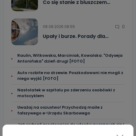
Co się stanie z bluszczem…
0
08.08.2026 08:55
Upały i burze. Porady dla…
Raulin, Witkowska, Marciniak, Kowalska. "Odyseja
Antonińska" dzień drugi [FOTO]
Auto rozbite na drzewie. Poszkodowani nie mogli z
niego wyjść [FOTO]
Nastolatek w szpitalu po zderzeniu osobówki z
motocyklem
Uważaj na oszustwo! Przychodzą maile z
fałszywego e-Urzędu Skarbowego
Jak wybrać prostownicę do włosów puszących się i
elektryzujących?