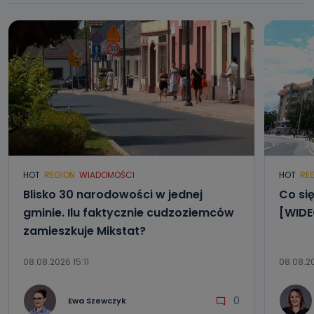
HOT
REGION
WIADOMOŚCI
HOT
RE
Blisko 30 narodowości w jednej
Co się
gminie. Ilu faktycznie cudzoziemców
[WIDE
zamieszkuje Mikstat?
08.08.2026 15:11
08.08.2
0
Ewa Szewczyk