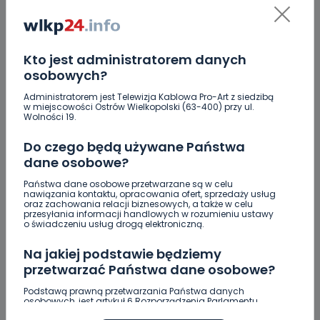
0
08.08.2026 15:11
Blisko 30 narodowości w jednej…
Kto jest administratorem danych
osobowych?
Administratorem jest Telewizja Kablowa Pro-Art z siedzibą
w miejscowości Ostrów Wielkopolski (63-400) przy ul.
1
08.08.2026 12:08
Wolności 19.
Co się stanie z bluszczem…
Do czego będą używane Państwa
dane osobowe?
Upały i burze. Porady dla właścicieli zwierząt
Państwa dane osobowe przetwarzane są w celu
[WIDEO]
nawiązania kontaktu, opracowania ofert, sprzedaży usług
oraz zachowania relacji biznesowych, a także w celu
przesyłania informacji handlowych w rozumieniu ustawy
Raulin, Witkowska, Marciniak, Kowalska. "Odyseja
o świadczeniu usług drogą elektroniczną.
Antonińska" dzień drugi [FOTO]
Na jakiej podstawie będziemy
Auto rozbite na drzewie. Poszkodowani nie mogli z
przetwarzać Państwa dane osobowe?
niego wyjść [FOTO]
Podstawą prawną przetwarzania Państwa danych
Nastolatek w szpitalu po zderzeniu osobówki z
osobowych, jest artykuł 6 Rozporządzenia Parlamentu
Europejskiego i Rady (UE) 2016/679 z dnia 27 kwietnia 2016
motocyklem