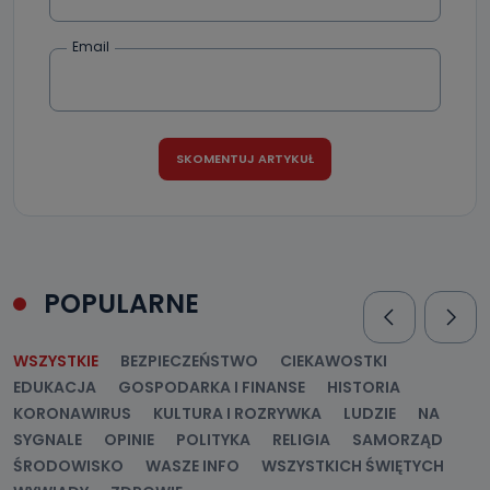
Jak skontaktować się z inspektorem
danych osobowych?
Email
Można to zrobić pod numerem telefonu 62 735-51-05 lub
e-mailowo pod adresem: poczta@tvproart.pl
POPULARNE
WSZYSTKIE
BEZPIECZEŃSTWO
CIEKAWOSTKI
EDUKACJA
GOSPODARKA I FINANSE
HISTORIA
KORONAWIRUS
KULTURA I ROZRYWKA
LUDZIE
NA
SYGNALE
OPINIE
POLITYKA
RELIGIA
SAMORZĄD
ŚRODOWISKO
WASZE INFO
WSZYSTKICH ŚWIĘTYCH