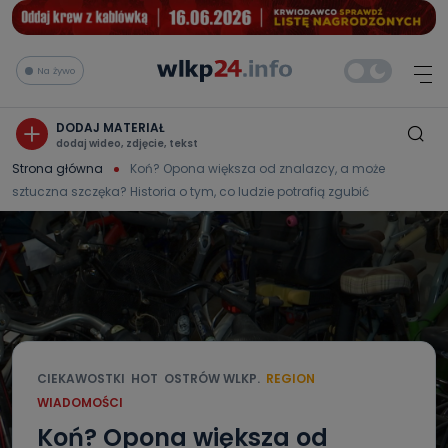
Na żywo
DODAJ MATERIAŁ
dodaj wideo, zdjęcie, tekst
Strona główna
Koń? Opona większa od znalazcy, a może
sztuczna szczęka? Historia o tym, co ludzie potrafią zgubić
CIEKAWOSTKI
HOT
OSTRÓW WLKP.
REGION
WIADOMOŚCI
Koń? Opona większa od