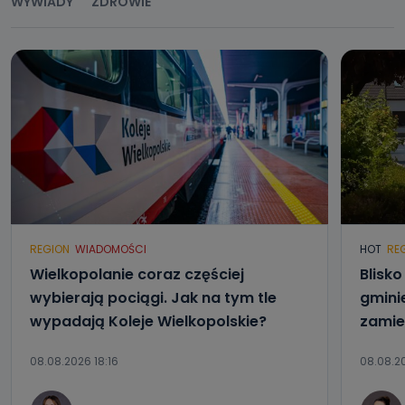
WYWIADY
ZDROWIE
REGION
WIADOMOŚCI
HOT
RE
Wielkopolanie coraz częściej
Blisk
wybierają pociągi. Jak na tym tle
gmini
wypadają Koleje Wielkopolskie?
zamie
08.08.2026 18:16
08.08.20