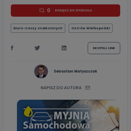
0
DOŁĄCZ DO DYSKUSJI
biuro rzeczy znalezionych
Ostrów Wielkopolski
SKOPIUJ LINK
Sebastian Matyszczak
NAPISZ DO AUTORA