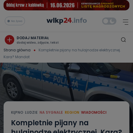
Na żywo
DODAJ MATERIAŁ
dodaj wideo, zdjęcie, tekst
Strona główna
Kompletnie pijany na hulajnodze elektrycznej.
Kara? Mandat
KĘPNO
LUDZIE
NA SYGNALE
REGION
WIADOMOŚCI
Kompletnie pijany na
hulajnodze elektrycznej. Kara?