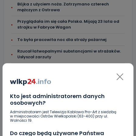
Bójka z użyciem noża. Zatrzymano czterech
mężczyzn z Ostrowa
Przyglądała im się cała Polska. Mijają 23 lata od
strajku w Fabryce Wagon
To była pracowita noc dla straży pożarnej
Rzucał łatwopalnymi substancjami w strażaków.
Usłyszał zarzuty
Oszustwa na czele statystyk. Prokuratura
Okręgowa w Ostrowie podsumowała półrocze
[WIDEO]
Będzie więcej syren. Wspólny projekt gmin
Kto jest administratorem danych
osobowych?
Szpital w Kaliszu i rzekome nieprawidłowości. Co
robi prokuratura?
Administratorem jest Telewizja Kablowa Pro-Art z siedzibą
w miejscowości Ostrów Wielkopolski (63-400) przy ul.
Wolności 19.
Do czego będą używane Państwa