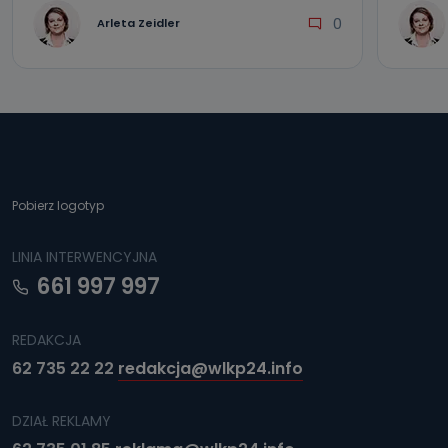
0
Arleta Zeidler
Pobierz logotyp
LINIA INTERWENCYJNA
661 997 997
REDAKCJA
62 735 22 22
redakcja@wlkp24.info
DZIAŁ REKLAMY