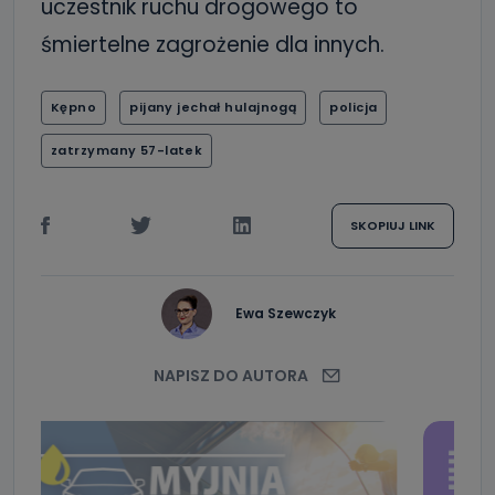
uczestnik ruchu drogowego to
śmiertelne zagrożenie dla innych.
Kępno
pijany jechał hulajnogą
policja
zatrzymany 57-latek
SKOPIUJ LINK
Ewa Szewczyk
NAPISZ DO AUTORA