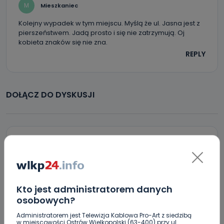
M
Mieszkaniec
Kolejny wypadek w tym miejscu. Myślą że ul. Jasna jest z
pierszeństwem. Jadą prosto i się nie zatrzymują. Oj
kobieta znaków się nie zna.
REPLY
DOŁĄCZ DO DYSKUSJI
DODAJ SWÓJ KOMENTARZ
Wiadomość
Kto jest administratorem danych
osobowych?
Administratorem jest Telewizja Kablowa Pro-Art z siedzibą
w miejscowości Ostrów Wielkopolski (63-400) przy ul.