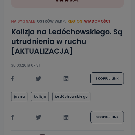
elementów.
NA SYGNALE
OSTRÓW WLKP.
REGION
WIADOMOŚCI
Kolizja na Ledóchowskiego. Są
utrudnienia w ruchu
[AKTUALIZACJA]
30.03.2018 07:31
SKOPIUJ LINK
jasna
kolizja
Ledóchowskiego
SKOPIUJ LINK