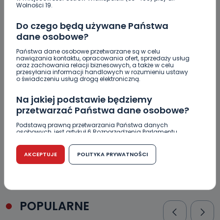
Wolności 19.
Do czego będą używane Państwa
dane osobowe?
Podpis
Państwa dane osobowe przetwarzane są w celu
nawiązania kontaktu, opracowania ofert, sprzedaży usług
oraz zachowania relacji biznesowych, a także w celu
przesyłania informacji handlowych w rozumieniu ustawy
o świadczeniu usług drogą elektroniczną.
Email
Na jakiej podstawie będziemy
przetwarzać Państwa dane osobowe?
Podstawą prawną przetwarzania Państwa danych
osobowych, jest artykuł 6 Rozporządzenia Parlamentu
Europejskiego i Rady (UE) 2016/679 z dnia 27 kwietnia 2016
r. w sprawie ochrony osób fizycznych w związku z
przetwarzaniem danych osobowych w sprawie
AKCEPTUJE
POLITYKA PRYWATNOŚCI
swobodnego przepływu takich danych oraz uchylenia
dyrektywy 95/46/WE (RODO).
Czy jest możliwość cofnięcia zgody?
Podanie danych osobowych jest dobrowolne, nie jest
POPULARNE
wymogiem ustawowym lub umownym oraz nie stanowi
warunku zawarcia umowy. Cofnięcie zgody jest możliwe