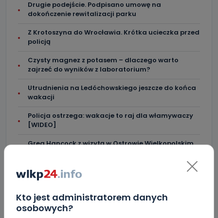
Drugie podejście. Podpisano umowę na
dokończenie rewitalizacji parku
Z Krotoszyna do Wrocławia. Krótka ucieczka przed
policją
Czysty magnez z potasem – dlaczego warto
zajrzeć do wyników z laboratorium?
Utrudnienia na Ledóchowskiego jeszcze do końca
wakacji
Policja ostrzega: wakacje to raj dla włamywaczy
[WIDEO]
Greg Hancock z wizytą w Ostrowie Wielkopolskim.
Wspiera amerykańskie talenty [WIDEO]
Masz karaluchy w domu? Sprawdź, jak skutecznie
się ich pozbyć!
Kto jest administratorem danych
osobowych?