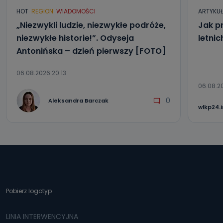
HOT
REGION
WIADOMOŚCI
ARTYKU
„Niezwykli ludzie, niezwykłe podróże,
Jak p
niezwykłe historie!”. Odyseja
letni
Antonińska – dzień pierwszy [FOTO]
06.08.2026 20:13
06.08.2
0
Aleksandra Barczak
wlkp24.
Pobierz logotyp
LINIA INTERWENCYJNA