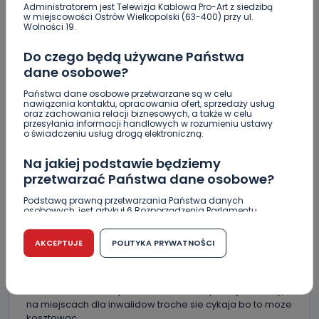
Administratorem jest Telewizja Kablowa Pro-Art z siedzibą
w miejscowości Ostrów Wielkopolski (63-400) przy ul.
Wolności 19.
KOMENTARZE (7)
Do czego będą używane Państwa
dane osobowe?
Państwa dane osobowe przetwarzane są w celu
nawiązania kontaktu, opracowania ofert, sprzedaży usług
oraz zachowania relacji biznesowych, a także w celu
J
ja
przesyłania informacji handlowych w rozumieniu ustawy
o świadczeniu usług drogą elektroniczną.
Przecież ciąża to nie choroba.
Na jakiej podstawie będziemy
REPLY
przetwarzać Państwa dane osobowe?
Podstawą prawną przetwarzania Państwa danych
osobowych, jest artykuł 6 Rozporządzenia Parlamentu
Europejskiego i Rady (UE) 2016/679 z dnia 27 kwietnia 2016
ZZ
zyg zyg
r. w sprawie ochrony osób fizycznych w związku z
przetwarzaniem danych osobowych w sprawie
AKCEPTUJE
POLITYKA PRYWATNOŚCI
Raczej znajda sie takie panie które nie bedac w ciąży
swobodnego przepływu takich danych oraz uchylenia
dyrektywy 95/46/WE (RODO).
beda tam parkowac a w razie zwrucenia jej uwagi powie
ze jest w drugim tygodniu ciąży. Na miejscach dla
Czy jest możliwość cofnięcia zgody?
rodzicow z dziecmi pod marketami tez parkuja dzbany,
na miejscach dla inwalidow troche sie cykaja bo to moze
Podanie danych osobowych jest dobrowolne, nie jest
kosztowac