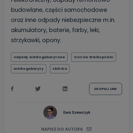
budowlane, części samochodowe
oraz inne odpady niebezpieczne m.in.
akumulatory, baterie, farby, leki,
strzykawki, opony.
odpady wielkogabarytowe
Ostrów Wielkopolski
wielkogabaryty
zbiórka
SKOPIUJ LINK
Ewa Szewczyk
NAPISZ DO AUTORA