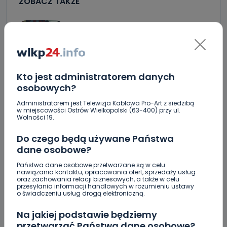
ZOBACZ TAKŻE
0
06.08.2026 23:09
Crossfit kolejny raz opanuje
Krotoszyn.…
Kto jest administratorem danych
0
06.08.2026 20:13
osobowych?
„Niezwykli ludzie, niezwykłe
Administratorem jest Telewizja Kablowa Pro-Art z siedzibą
w miejscowości Ostrów Wielkopolski (63-400) przy ul.
podróże, niezwykłe…
Wolności 19.
Do czego będą używane Państwa
0
06.08.2026 17:05
dane osobowe?
Jak prawidłowo kosić trawę w…
Państwa dane osobowe przetwarzane są w celu
nawiązania kontaktu, opracowania ofert, sprzedaży usług
oraz zachowania relacji biznesowych, a także w celu
przesyłania informacji handlowych w rozumieniu ustawy
o świadczeniu usług drogą elektroniczną.
Zderzenie kilku aut na DK25. Duże korki
Na jakiej podstawie będziemy
Zaginiona nastolatka. Policja czeka na
przetwarzać Państwa dane osobowe?
informacje