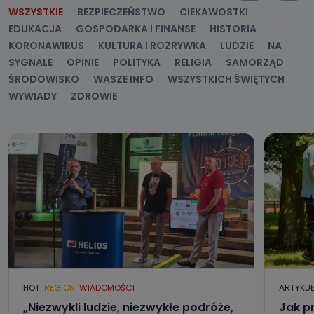
WSZYSTKIE
BEZPIECZEŃSTWO
CIEKAWOSTKI
EDUKACJA
GOSPODARKA I FINANSE
HISTORIA
KORONAWIRUS
KULTURA I ROZRYWKA
LUDZIE
NA
SYGNALE
OPINIE
POLITYKA
RELIGIA
SAMORZĄD
ŚRODOWISKO
WASZE INFO
WSZYSTKICH ŚWIĘTYCH
WYWIADY
ZDROWIE
HOT
REGION
WIADOMOŚCI
ARTYKU
„Niezwykli ludzie, niezwykłe podróże,
Jak p