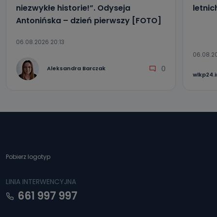
niezwykłe historie!”. Odyseja
letni
Antonińska – dzień pierwszy [FOTO]
06.08.2026 20:13
06.08.2
0
Aleksandra Barczak
wlkp24.
Pobierz logotyp
LINIA INTERWENCYJNA
661 997 997