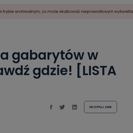
ny w trybie archiwalnym, co może skutkować nieprawidłowym wyświetl
ka gabarytów w
awdź gdzie! [LISTA
SKOPIUJ LINK