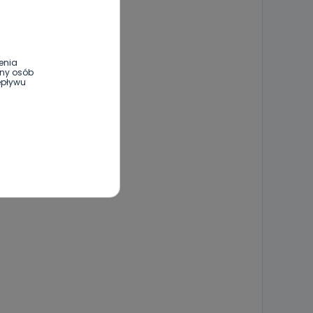
enia
ony osób
epływu
wnym oraz
e jest to
 dowolny,
Kablowej
l. Wolności
e
ania od
. Wolności