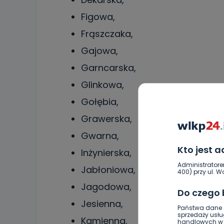
Figowa,
Frąszczaka,
Gajowa,
Garncarska,
Glinkowa,
Gołębia,
Grawerska,
Gwarna,
Kto jest 
Inżynierska,
Administratore
Jabłoniowa,
400) przy ul. Wo
Jagodowa,
Do czego
Jesienna,
Państwa dane o
sprzedaży usłu
Kamienna,
handlowych w r