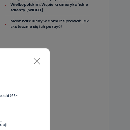
Wielkopolskim. Wspiera amerykańskie
talenty [WIDEO]
Masz karaluchy w domu? Sprawdź, jak
skutecznie się ich pozbyć!
olski (63-
,
acji