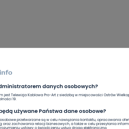
administratorem danych osobowych?
m jest Telewizja Kablowa Pro-Art z siedzibą w miejscowości Ostrów Wielkop
lności 19.
 będą używane Państwa dane osobowe?
sobowe przetwarzane są w celu nawiązania kontaktu, opracowania ofert
g oraz zachowania relacji biznesowych, a także w celu przesyłania inform
ozumieniu ustawy o świadczeniu usług drogą elektroniczną.