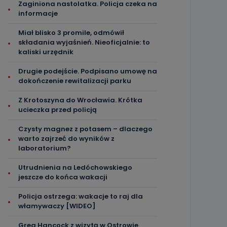
Zaginiona nastolatka. Policja czeka na
informacje
Miał blisko 3 promile, odmówił
składania wyjaśnień. Nieoficjalnie: to
kaliski urzędnik
Drugie podejście. Podpisano umowę na
dokończenie rewitalizacji parku
Z Krotoszyna do Wrocławia. Krótka
ucieczka przed policją
Czysty magnez z potasem – dlaczego
warto zajrzeć do wyników z
laboratorium?
Utrudnienia na Ledóchowskiego
jeszcze do końca wakacji
Policja ostrzega: wakacje to raj dla
włamywaczy [WIDEO]
Greg Hancock z wizytą w Ostrowie