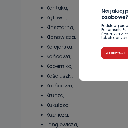
Kantaka,
Na jakiej
osobowe
Kątowa,
Podstawą praw
Klasztorna,
Parlamentu Euro
fizycznych w 
Klonowicza,
takich danych 
Kolejarska,
Czy jest 
AKCEPTUJE
Końcowa,
Podanie danyc
nie stanowi wa
Kopernika,
związane z ża
wybrany sposób
Pro-Art z siedz
Kościuszki,
Krańcowa,
Kiedy i 
Krucza,
Telewizja Kablo
19 nie przekaz
wykorzystywan
Kukułcza,
Co mogą 
Kuźnicza,
Po wyrażeniu 
Langiewicza,
Telewizji Kablo