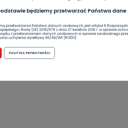
 podstawie będziemy przetwarzać Państwa dane
?
ną przetwarzania Państwa danych osobowych, jest artykuł 6 Rozporządz
pejskiego i Rady (UE) 2016/679 z dnia 27 kwietnia 2016 r. w sprawie ochr
związku z przetwarzaniem danych osobowych w sprawie swobodnego prz
oraz uchylenia dyrektywy 95/46/WE (RODO).
możliwość cofnięcia zgody?
POLITYKA PRYWATNOŚCI
h osobowych jest dobrowolne, nie jest wymogiem ustawowym lub umo
runku zawarcia umowy. Cofnięcie zgody jest możliwe na każdym etapie i ni
dnymi negatywnymi konsekwencjami. Cofnięcia zgody można dokonać w
 (e-mail, poczta tradycyjna) tak, aby dotarła do wiadomości Telewizji 
ibą w miejscowości Ostrów Wielkopolski (63-400) przy ul. Wolności 19.
komu możemy przekazać Państwa dane?
wa Pro-Art z siedzibą w miejscowości Ostrów Wielkopolski (63-400) przy u
uje Państwa danych osobowych podmiotom trzecim, jak również nie są on
e w procesach zautomatyzowanego profilowania.
Państwo zrobić z przekazanymi nam danymi?
zgody na przetwarzanie danych osobowych, mają Państwo prawo do żąd
wa Pro-Art z siedzibą w miejscowości Ostrów Wielkopolski (63-400) przy ul