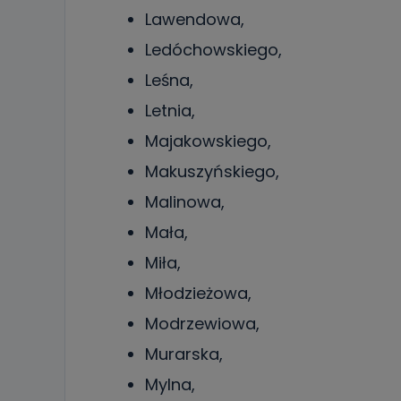
19 dostępu do 
Lawendowa,
ich sprostowan
sprzeciwu wobe
Ledóchowskiego,
Do kiedy
Leśna,
Do czasu wycof
Letnia,
uzasadnionego
Majakowskiego,
Jakie da
Makuszyńskiego,
Przetwarzane 
Państwa (lub z
Malinowa,
źródeł publiczn
adres korespo
oraz partnerzy
Mała,
Miła,
Jak skont
Młodzieżowa,
Można to zrob
poczta@tvproar
Modrzewiowa,
Murarska,
Mylna,