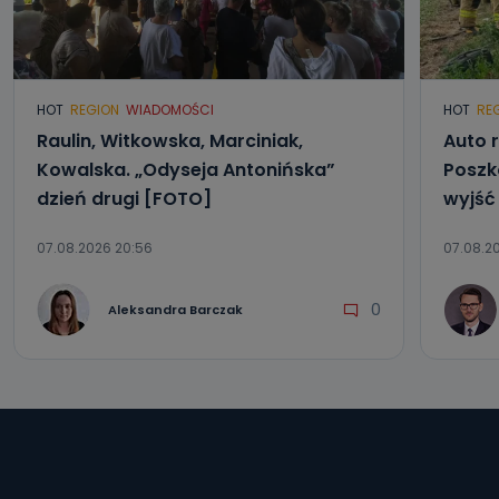
HOT
REGION
WIADOMOŚCI
HOT
RE
Raulin, Witkowska, Marciniak,
Auto r
Kowalska. „Odyseja Antonińska”
Poszk
dzień drugi [FOTO]
wyjść
07.08.2026 20:56
07.08.20
0
Aleksandra Barczak