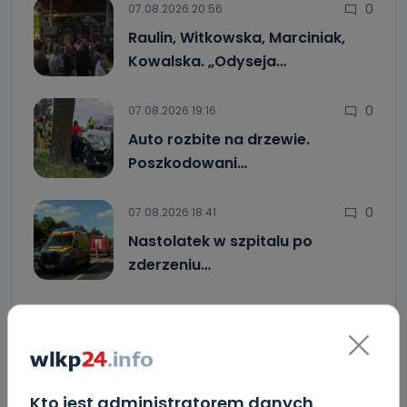
0
07.08.2026 20:56
Raulin, Witkowska, Marciniak,
Kowalska. „Odyseja…
0
07.08.2026 19:16
Auto rozbite na drzewie.
Poszkodowani…
0
07.08.2026 18:41
Nastolatek w szpitalu po
zderzeniu…
Uważaj na oszustwo! Przychodzą maile z
fałszywego e-Urzędu Skarbowego
Jak wybrać prostownicę do włosów puszących się i
elektryzujących?
Kto jest administratorem danych