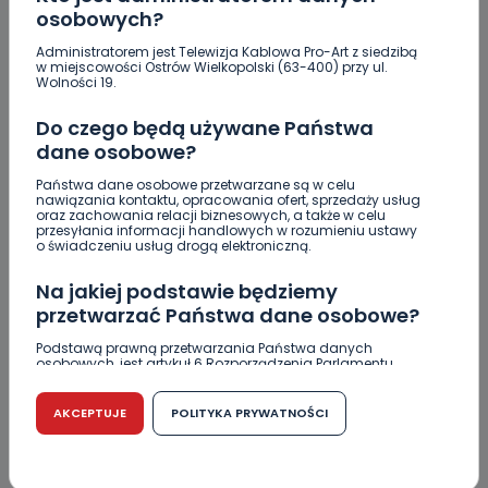
Jakość wody wróciła (prawie) do normy. Jest
osobowych?
komunikat sanepidu
Administratorem jest Telewizja Kablowa Pro-Art z siedzibą
w miejscowości Ostrów Wielkopolski (63-400) przy ul.
Zatrzymany w Sośniach. Za połamane tablice
Wolności 19.
Nowe ustalenia w sprawie OZC. Kto spełnił warunki
Do czego będą używane Państwa
przetargu, a kto próbował wrócić do gry?
dane osobowe?
Czy aquapark w Ostrowie powinien powstać?
Państwa dane osobowe przetwarzane są w celu
Rozpoczęły się konsultacje
nawiązania kontaktu, opracowania ofert, sprzedaży usług
oraz zachowania relacji biznesowych, a także w celu
przesyłania informacji handlowych w rozumieniu ustawy
"Łącznik" w remoncie. Urząd miejski będzie
o świadczeniu usług drogą elektroniczną.
większy?
Na jakiej podstawie będziemy
Ile jest klimy w szpitalu? Sprawdzamy w regionie
przetwarzać Państwa dane osobowe?
Podstawą prawną przetwarzania Państwa danych
Więcej pieniędzy dla OSP w gminie Ostrów.
osobowych, jest artykuł 6 Rozporządzenia Parlamentu
Europejskiego i Rady (UE) 2016/679 z dnia 27 kwietnia 2016
Centra wzmocniona i gotowa do gry. Chce
r. w sprawie ochrony osób fizycznych w związku z
przetwarzaniem danych osobowych w sprawie
lepszego seoznu
AKCEPTUJE
POLITYKA PRYWATNOŚCI
swobodnego przepływu takich danych oraz uchylenia
dyrektywy 95/46/WE (RODO).
Czy jest możliwość cofnięcia zgody?