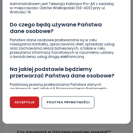
Raulin, Witkowska, Marciniak, Kowalska. "Odyseja
Administratorem jest Telewizja Kablowa Pro-Art z siedzibą
Antonińska" dzień drugi [FOTO]
w miejscowości Ostrów Wielkopolski (63-400) przy ul.
Wolności 19.
Auto rozbite na drzewie. Poszkodowani nie mogli z
Do czego będą używane Państwa
niego wyjść [FOTO]
dane osobowe?
Nastolatek w szpitalu po zderzeniu osobówki z
Państwa dane osobowe przetwarzane są w celu
motocyklem
nawiązania kontaktu, opracowania ofert, sprzedaży usług
oraz zachowania relacji biznesowych, a także w celu
Uważaj na oszustwo! Przychodzą maile z
przesyłania informacji handlowych w rozumieniu ustawy
o świadczeniu usług drogą elektroniczną.
fałszywego e-Urzędu Skarbowego
Na jakiej podstawie będziemy
Jak wybrać prostownicę do włosów puszących się i
elektryzujących?
przetwarzać Państwa dane osobowe?
Podstawą prawną przetwarzania Państwa danych
Jakość wody wróciła (prawie) do normy. Jest
osobowych, jest artykuł 6 Rozporządzenia Parlamentu
komunikat sanepidu
Europejskiego i Rady (UE) 2016/679 z dnia 27 kwietnia 2016
r. w sprawie ochrony osób fizycznych w związku z
przetwarzaniem danych osobowych w sprawie
AKCEPTUJE
POLITYKA PRYWATNOŚCI
Zatrzymany w Sośniach. Za połamane tablice
swobodnego przepływu takich danych oraz uchylenia
dyrektywy 95/46/WE (RODO).
Nowe ustalenia w sprawie OZC. Kto spełnił warunki
przetargu, a kto próbował wrócić do gry?
Czy jest możliwość cofnięcia zgody?
Podanie danych osobowych jest dobrowolne, nie jest
Czy aquapark w Ostrowie powinien powstać?