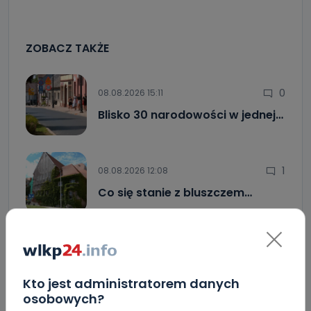
ZOBACZ TAKŻE
0
08.08.2026 15:11
Blisko 30 narodowości w jednej…
1
08.08.2026 12:08
Co się stanie z bluszczem…
0
08.08.2026 08:55
Upały i burze. Porady dla…
Kto jest administratorem danych
osobowych?