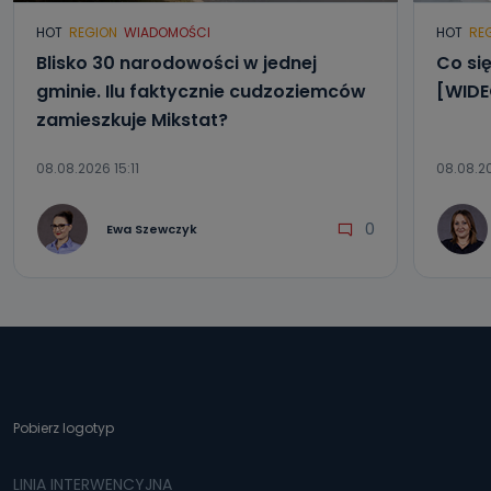
HOT
REGION
WIADOMOŚCI
HOT
RE
Blisko 30 narodowości w jednej
Co się
gminie. Ilu faktycznie cudzoziemców
[WIDE
zamieszkuje Mikstat?
08.08.2026 15:11
08.08.2
0
Ewa Szewczyk
Pobierz logotyp
LINIA INTERWENCYJNA