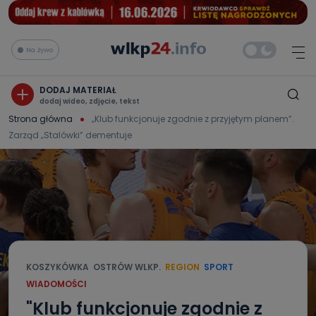
Na żywo
DODAJ MATERIAŁ
dodaj wideo, zdjęcie, tekst
Strona główna
„Klub funkcjonuje zgodnie z przyjętym planem”.
Zarząd „Stalówki” dementuje
KOSZYKÓWKA
OSTRÓW WLKP.
REGION
SPORT
WIADOMOŚCI
"Klub funkcjonuje zgodnie z