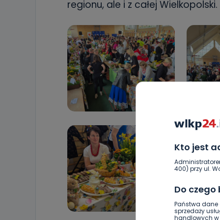
regionu, ale i z całej Wielkopolski.
Kto jest 
Administratore
400) przy ul. Wo
Do czego
Państwa dane o
sprzedaży usłu
handlowych w r