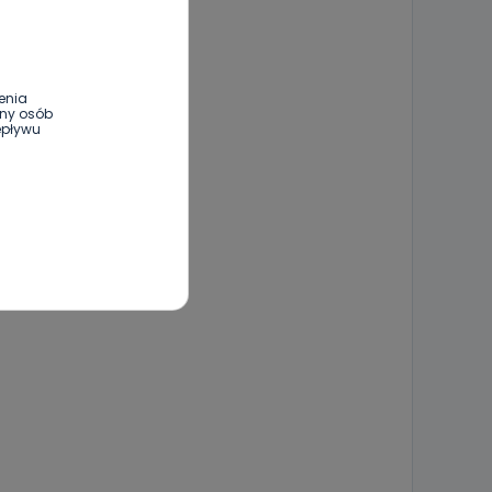
enia
ony osób
epływu
wnym oraz
e jest to
 dowolny,
Kablowej
l. Wolności
e
ania od
. Wolności