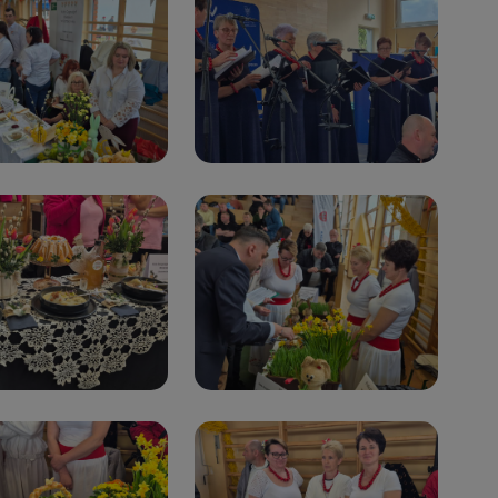
danych osobowych dotyczących Państwa oraz uzyskania ich kopii, a tak
ia, usunięcia danych, ograniczenia ich przetwarzania oraz prawo wniesi
c ich przetwarzania.
 Państwa dane osobowe będą przechowywane?
ania zgody lub, jeśli dane będą przetwarzane na podstawie prawnie
 celu administratora – do momentu wniesienia sprzeciwu.
ne osobowe przetwarzamy?
kategorie Państwa danych osobowych to dane, które pochodzą bezpośred
ostały przekazane w Państwa imieniu) lub dane osobowe, które zostały ze
ie dostępnych, w szczególności: imię i nazwisko, adres e-mail, telefon kon
ndencyjny. Odbiorcą Pastwa danych osobowych są pracownicy i współp
 wspomagający administratora w jego biznesowej działalności.
aktować się z inspektorem danych osobowych?
ić pod numerem telefonu 62 735-51-05 lub e-mailowo pod adresem:
t.pl