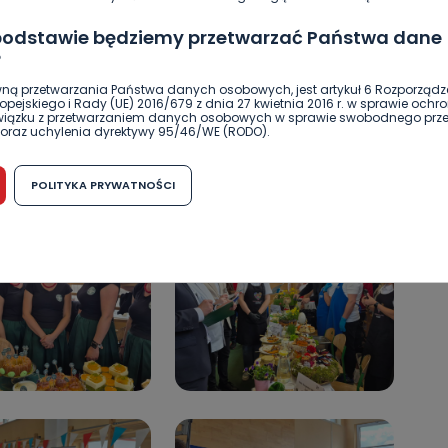
 podstawie będziemy przetwarzać Państwa dane
?
ną przetwarzania Państwa danych osobowych, jest artykuł 6 Rozporządz
pejskiego i Rady (UE) 2016/679 z dnia 27 kwietnia 2016 r. w sprawie ochr
związku z przetwarzaniem danych osobowych w sprawie swobodnego prz
oraz uchylenia dyrektywy 95/46/WE (RODO).
możliwość cofnięcia zgody?
POLITYKA PRYWATNOŚCI
h osobowych jest dobrowolne, nie jest wymogiem ustawowym lub umo
runku zawarcia umowy. Cofnięcie zgody jest możliwe na każdym etapie i ni
dnymi negatywnymi konsekwencjami. Cofnięcia zgody można dokonać w
 (e-mail, poczta tradycyjna) tak, aby dotarła do wiadomości Telewizji 
ibą w miejscowości Ostrów Wielkopolski (63-400) przy ul. Wolności 19.
komu możemy przekazać Państwa dane?
wa Pro-Art z siedzibą w miejscowości Ostrów Wielkopolski (63-400) przy u
uje Państwa danych osobowych podmiotom trzecim, jak również nie są on
e w procesach zautomatyzowanego profilowania.
Państwo zrobić z przekazanymi nam danymi?
zgody na przetwarzanie danych osobowych, mają Państwo prawo do żąd
wa Pro-Art z siedzibą w miejscowości Ostrów Wielkopolski (63-400) przy ul