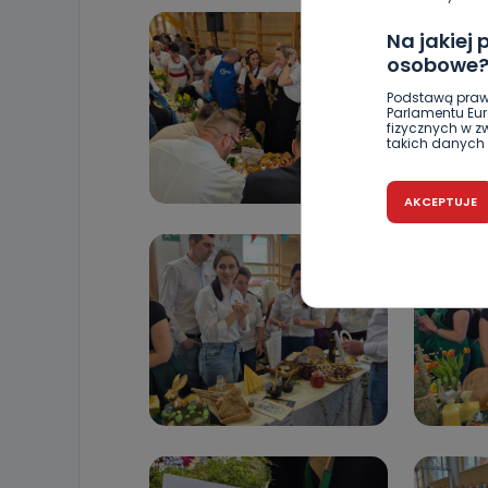
Na jakiej
osobowe
Podstawą praw
Parlamentu Euro
fizycznych w 
takich danych 
Czy jest 
AKCEPTUJE
Podanie danyc
nie stanowi wa
związane z ża
wybrany sposób
Pro-Art z siedz
Kiedy i 
Telewizja Kablo
19 nie przekaz
wykorzystywan
Co mogą 
Po wyrażeniu 
Telewizji Kablo