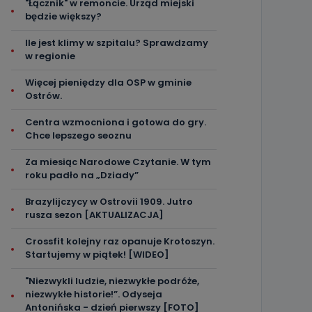
"Łącznik" w remoncie. Urząd miejski
będzie większy?
Ile jest klimy w szpitalu? Sprawdzamy
w regionie
Więcej pieniędzy dla OSP w gminie
Ostrów.
Centra wzmocniona i gotowa do gry.
Chce lepszego seoznu
Za miesiąc Narodowe Czytanie. W tym
roku padło na „Dziady”
Brazylijczycy w Ostrovii 1909. Jutro
rusza sezon [AKTUALIZACJA]
Crossfit kolejny raz opanuje Krotoszyn.
Startujemy w piątek! [WIDEO]
"Niezwykli ludzie, niezwykłe podróże,
niezwykłe historie!”. Odyseja
Antonińska - dzień pierwszy [FOTO]