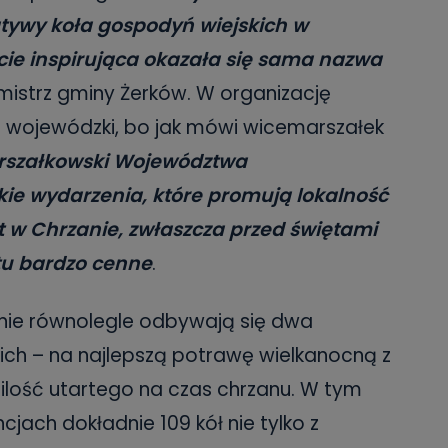
jatywy koła gospodyń wiejskich w
cie inspirująca okazała się sama nazwa
istrz gminy Żerków. W organizację
d wojewódzki, bo jak mówi wicemarszałek
rszałkowski Województwa
kie wydarzenia, które promują lokalność
st w Chrzanie, zwłaszcza przed świętami
 tu bardzo cenne
.
nie równolegle odbywają się dwa
kich – na najlepszą potrawę wielkanocną z
 ilość utartego na czas chrzanu. W tym
cjach dokładnie 109 kół nie tylko z