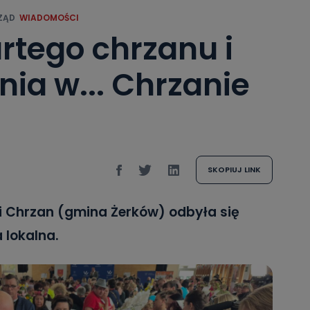
ZĄD
WIADOMOŚCI
rtego chrzanu i
ia w... Chrzanie
SKOPIUJ LINK
ci Chrzan (gmina Żerków) odbyła się
 lokalna.