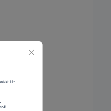
olski (63-
,
acji