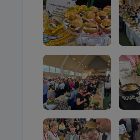
19 dostępu do 
ich sprostowan
sprzeciwu wobe
Do kiedy
Do czasu wycof
uzasadnionego
Jakie da
Przetwarzane 
Państwa (lub z
źródeł publiczn
adres korespo
oraz partnerzy
Jak skont
Można to zrob
poczta@tvproar