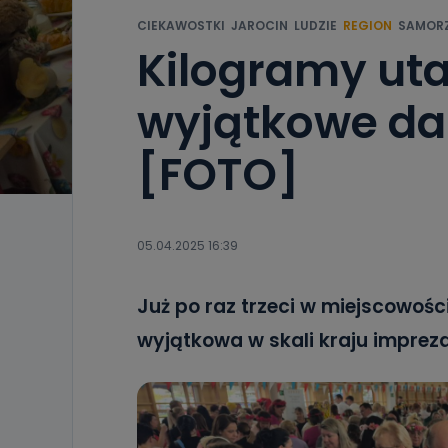
CIEKAWOSTKI
JAROCIN
LUDZIE
REGION
SAMOR
Kilogramy uta
wyjątkowe dan
[FOTO]
05.04.2025 16:39
Już po raz trzeci w miejscowoś
wyjątkowa w skali kraju impreza