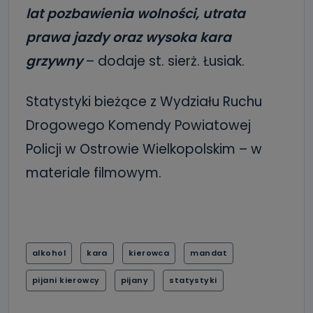
lat pozbawienia wolności, utrata
prawa jazdy oraz wysoka kara
grzywny
– dodaje st. sierż. Łusiak.
Statystyki bieżące z Wydziału Ruchu
Drogowego Komendy Powiatowej
Policji w Ostrowie Wielkopolskim – w
materiale filmowym.
alkohol
kara
kierowca
mandat
pijani kierowcy
pijany
statystyki