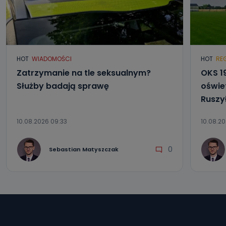
HOT
WIADOMOŚCI
HOT
RE
Zatrzymanie na tle seksualnym?
OKS 1
Służby badają sprawę
oświet
Ruszy
10.08.2026 09:33
10.08.20
0
Sebastian Matyszczak