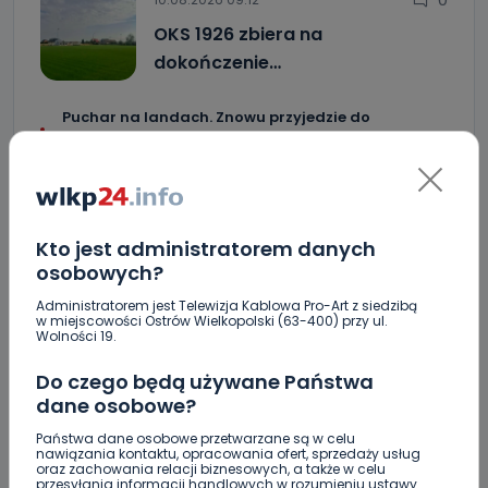
OKS 1926 zbiera na
dokończenie…
Puchar na landach. Znowu przyjedzie do
Krotoszyna
Mecz bez historii. Moonfin Magnus Ostrów
przegrywa wyraźnie z Innpro ROW-em Rybnik
Turniej frisbee na "Piaskach" [FOTO]
Kto jest administratorem danych
osobowych?
Pilnie potrzebna krew. Sprwdź, czy możesz pomóc
Administratorem jest Telewizja Kablowa Pro-Art z siedzibą
[WIDEO]
w miejscowości Ostrów Wielkopolski (63-400) przy ul.
Wolności 19.
Śmiertelny wypadek w Torzeńcu. Zginął
motocyklista
Do czego będą używane Państwa
dane osobowe?
"Lawendowa" i "Pogodna" po remoncie. W której
gminie? [WIDEO]
Państwa dane osobowe przetwarzane są w celu
nawiązania kontaktu, opracowania ofert, sprzedaży usług
oraz zachowania relacji biznesowych, a także w celu
Wielkopolanie coraz częściej wybierają pociągi.
przesyłania informacji handlowych w rozumieniu ustawy