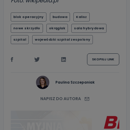
Foto: wikipedia.pl
blok operacyjny
budowa
Kalisz
nowe skrzydło
okrąglak
sala hybrydowa
szpital
wojewódzki szpital zespolony
SKOPIUJ LINK
Paulina Szczepaniak
NAPISZ DO AUTORA