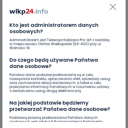
Jakość wody wróciła (prawie) do normy. Jest
komunikat sanepidu
Zatrzymany w Sośniach. Za połamane tablice
Kto jest administratorem danych
osobowych?
Nowe ustalenia w sprawie OZC. Kto spełnił warunki
przetargu, a kto próbował wrócić do gry?
Administratorem jest Telewizja Kablowa Pro-Art z siedzibą
w miejscowości Ostrów Wielkopolski (63-400) przy ul.
Czy aquapark w Ostrowie powinien powstać?
Wolności 19.
Rozpoczęły się konsultacje
Do czego będą używane Państwa
"Łącznik" w remoncie. Urząd miejski będzie
dane osobowe?
większy?
Państwa dane osobowe przetwarzane są w celu
nawiązania kontaktu, opracowania ofert, sprzedaży usług
Ile jest klimy w szpitalu? Sprawdzamy w regionie
oraz zachowania relacji biznesowych, a także w celu
przesyłania informacji handlowych w rozumieniu ustawy
o świadczeniu usług drogą elektroniczną.
Więcej pieniędzy dla OSP w gminie Ostrów.
Na jakiej podstawie będziemy
przetwarzać Państwa dane osobowe?
Podstawą prawną przetwarzania Państwa danych
osobowych, jest artykuł 6 Rozporządzenia Parlamentu
Europejskiego i Rady (UE) 2016/679 z dnia 27 kwietnia 2016