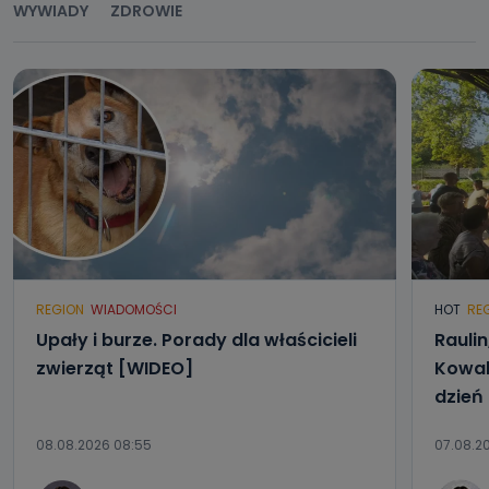
WYWIADY
ZDROWIE
Jak skontaktować się z inspektorem
danych osobowych?
Można to zrobić pod numerem telefonu 62 735-51-05 lub
e-mailowo pod adresem: poczta@tvproart.pl
REGION
WIADOMOŚCI
HOT
RE
Upały i burze. Porady dla właścicieli
Raulin
zwierząt [WIDEO]
Kowal
dzień
08.08.2026 08:55
07.08.2