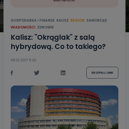
elementów.
GOSPODARKA I FINANSE
KALISZ
REGION
SAMORZĄD
WIADOMOŚCI
ZDROWIE
Kalisz: "Okrąglak" z salą
hybrydową. Co to takiego?
09.10.2017 11:20
SKOPIUJ LINK