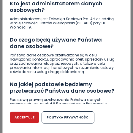
Kto jest administratorem danych
1
08.08.2026 12:08
osobowych?
Co się stanie z bluszczem…
Administratorem jest Telewizja Kablowa Pro-Art z siedzibą
w miejscowości Ostrów Wielkopolski (63-400) przy ul.
Wolności 19.
Upały i burze. Porady dla właścicieli zwierząt
[WIDEO]
Do czego będą używane Państwa
dane osobowe?
Raulin, Witkowska, Marciniak, Kowalska. "Odyseja
Antonińska" dzień drugi [FOTO]
Państwa dane osobowe przetwarzane są w celu
nawiązania kontaktu, opracowania ofert, sprzedaży usług
oraz zachowania relacji biznesowych, a także w celu
Auto rozbite na drzewie. Poszkodowani nie mogli z
przesyłania informacji handlowych w rozumieniu ustawy
niego wyjść [FOTO]
o świadczeniu usług drogą elektroniczną.
Nastolatek w szpitalu po zderzeniu osobówki z
Na jakiej podstawie będziemy
motocyklem
przetwarzać Państwa dane osobowe?
Uważaj na oszustwo! Przychodzą maile z
Podstawą prawną przetwarzania Państwa danych
osobowych, jest artykuł 6 Rozporządzenia Parlamentu
fałszywego e-Urzędu Skarbowego
Europejskiego i Rady (UE) 2016/679 z dnia 27 kwietnia 2016
r. w sprawie ochrony osób fizycznych w związku z
Jak wybrać prostownicę do włosów puszących się i
przetwarzaniem danych osobowych w sprawie
AKCEPTUJE
POLITYKA PRYWATNOŚCI
swobodnego przepływu takich danych oraz uchylenia
elektryzujących?
dyrektywy 95/46/WE (RODO).