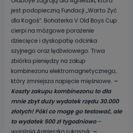
Oldboye zagrają dla Agnieszki, która
jest podopieczną Fundacji „Warto Żyć
dla Kogoś”. Bohaterka V Old Boys Cup
cierpi na mózgowe porażenie
dziecięce i dyskopatię odcinka
szyjnego oraz lędźwiowego. Trwa
zbiórka pieniędzy na zakup
kombinezonu elektromagnetycznego,
który zmniejsza napięcie mięśniowe.
–
Koszty zakupu kombinezonu to dla
mnie zbyt duży wydatek rzędu 30.000
złotych! Póki co mogę go testować, ale
to wydatek 500 zł tygodniowo
–
wyjaśnia Agnieszka Łukaszyk.
–