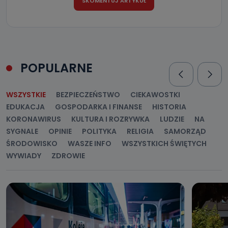
Można to zrobić pod numerem telefonu 62 735-51-05 lub
e-mailowo pod adresem: poczta@tvproart.pl
POPULARNE
WSZYSTKIE
BEZPIECZEŃSTWO
CIEKAWOSTKI
EDUKACJA
GOSPODARKA I FINANSE
HISTORIA
KORONAWIRUS
KULTURA I ROZRYWKA
LUDZIE
NA
SYGNALE
OPINIE
POLITYKA
RELIGIA
SAMORZĄD
ŚRODOWISKO
WASZE INFO
WSZYSTKICH ŚWIĘTYCH
WYWIADY
ZDROWIE