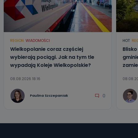
REGION
WIADOMOŚCI
HOT
RE
Wielkopolanie coraz częściej
Blisk
wybierają pociągi. Jak na tym tle
gmini
wypadają Koleje Wielkopolskie?
zamie
08.08.2026 18:16
08.08.20
0
Paulina Szczepaniak