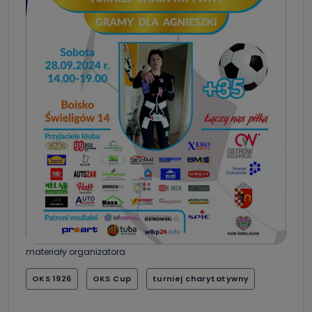
materiały organizatora
OKS 1926
OKS Cup
turniej charytatywny