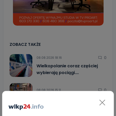
ZOBACZ TAKŻE
0
08.08.2026 18:16
Wielkopolanie coraz częściej
wybierają pociągi.…
0
08.08.2026 15:11
Blisko 30 narodowości w jednej…