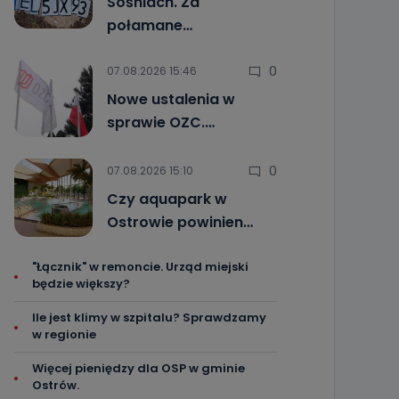
Sośniach. Za
połamane…
0
07.08.2026 15:46
Nowe ustalenia w
sprawie OZC.…
0
07.08.2026 15:10
Czy aquapark w
Ostrowie powinien…
"Łącznik" w remoncie. Urząd miejski
będzie większy?
Ile jest klimy w szpitalu? Sprawdzamy
w regionie
Więcej pieniędzy dla OSP w gminie
Ostrów.