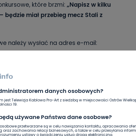
onkursowe, które brzmi:
„Napisz w kilku
– będzie miał przebieg mecz Stali z
e należy wysłać na adres e-mail:
sując „Anwil”. W treści – oprócz
 nazwisko oraz swój adres zamieszkania
elefonu, który jest wymagany do
.
administratorem danych osobowych?
m jest Telewizja Kablowa Pro-Art z siedzibą w miejscowości Ostrów Wielkop
 30 października 2024 roku (godz.
lności 19.
 będą używane Państwa dane osobowe?
sobowe przetwarzane są w celu nawiązania kontaktu, opracowania ofert
g oraz zachowania relacji biznesowych, a także w celu przesyłania inform
ozumieniu ustawy o świadczeniu usług drogą elektroniczną.