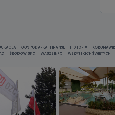
DUKACJA
GOSPODARKA I FINANSE
HISTORIA
KORONAWI
ĄD
ŚRODOWISKO
WASZE INFO
WSZYSTKICH ŚWIĘTYCH