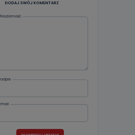
DODAJ SWÓJ KOMENTARZ
że żądania
enia
Wiadomość
nio od
brane ze
taktowy,
racownicy
Podpis
Email