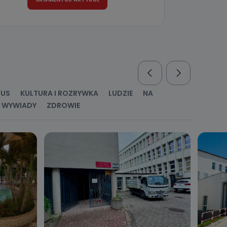
RUS
KULTURA I ROZRYWKA
LUDZIE
NA
WYWIADY
ZDROWIE