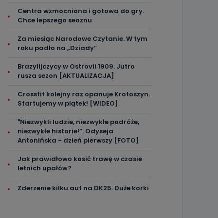
Centra wzmocniona i gotowa do gry.
Chce lepszego seoznu
Za miesiąc Narodowe Czytanie. W tym
roku padło na „Dziady”
Brazylijczycy w Ostrovii 1909. Jutro
rusza sezon [AKTUALIZACJA]
Crossfit kolejny raz opanuje Krotoszyn.
Startujemy w piątek! [WIDEO]
"Niezwykli ludzie, niezwykłe podróże,
niezwykłe historie!”. Odyseja
Antonińska - dzień pierwszy [FOTO]
Jak prawidłowo kosić trawę w czasie
letnich upałów?
Zderzenie kilku aut na DK25. Duże korki