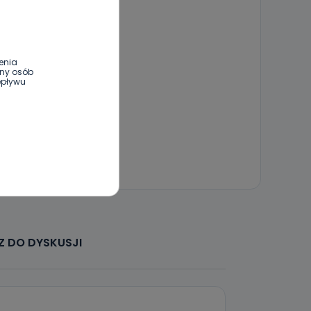
enia
ony osób
epływu
wnym oraz
e jest to
 dowolny,
Kablowej
l. Wolności
e
 DO DYSKUSJI
ania od
. Wolności