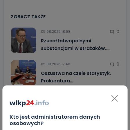
ZOBACZ TAKŻE
0
05.08.2026 18:58
Rzucał łatwopalnymi
substancjami w strażaków.…
0
05.08.2026 17:40
Oszustwa na czele statystyk.
Prokuratura…
0
05.08.2026 16:30
Będzie więcej syren. Wspólny
projekt…
Kto jest administratorem danych
osobowych?
Szpital w Kaliszu i rzekome nieprawidłowości. Co