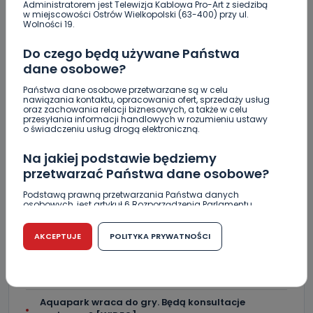
Administratorem jest Telewizja Kablowa Pro-Art z siedzibą
robi prokuratura?
w miejscowości Ostrów Wielkopolski (63-400) przy ul.
Wolności 19.
"Mam wizję i misję tego przedsiębiorstwa". Nowy
prezes MZGM gościem Telewizji Proart
Do czego będą używane Państwa
dane osobowe?
Przyszłość Straży Miejskiej w Ostrowie pod znakiem
zapytania
Państwa dane osobowe przetwarzane są w celu
nawiązania kontaktu, opracowania ofert, sprzedaży usług
oraz zachowania relacji biznesowych, a także w celu
Wreszcie będzie nowe schronisko w Krotoszynie.
przesyłania informacji handlowych w rozumieniu ustawy
Podpisano umowę
o świadczeniu usług drogą elektroniczną.
Gotowe dania obiadowe do podgrzania –
Na jakiej podstawie będziemy
niesamowity smak w nowoczesnym wydaniu
przetwarzać Państwa dane osobowe?
Stacja „Ostrów Wielkopolski Północ”? Poseł
Podstawą prawną przetwarzania Państwa danych
osobowych, jest artykuł 6 Rozporządzenia Parlamentu
Urbaniak ma plan
Europejskiego i Rady (UE) 2016/679 z dnia 27 kwietnia 2016
r. w sprawie ochrony osób fizycznych w związku z
przetwarzaniem danych osobowych w sprawie
Koniec ryku silników i rajdów po mieście?
AKCEPTUJE
POLITYKA PRYWATNOŚCI
swobodnego przepływu takich danych oraz uchylenia
dyrektywy 95/46/WE (RODO).
Rasmussen po pierwszych sparingach: obrona
naszą bazą! [WIDEO]
Czy jest możliwość cofnięcia zgody?
Aquapark wraca do gry. Będą konsultacje
Podanie danych osobowych jest dobrowolne, nie jest