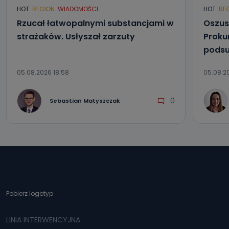
HOT
REGION
WIADOMOŚCI
HOT
RE
Rzucał łatwopalnymi substancjami w
Oszus
strażaków. Usłyszał zarzuty
Proku
podsu
05.08.2026 18:58
05.08.2
0
Sebastian Matyszczak
Pobierz logotyp
LINIA INTERWENCYJNA