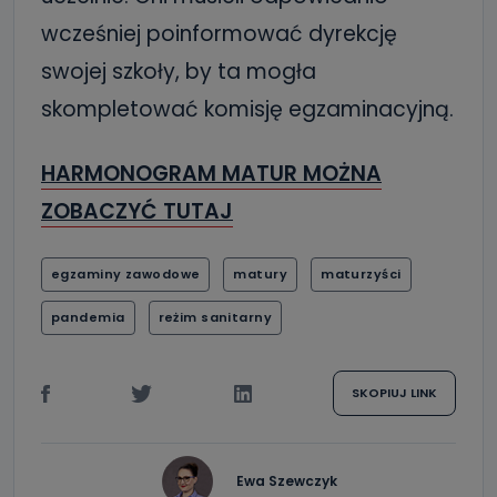
wcześniej poinformować dyrekcję
swojej szkoły, by ta mogła
skompletować komisję egzaminacyjną.
HARMONOGRAM MATUR MOŻNA
ZOBACZYĆ TUTAJ
egzaminy zawodowe
matury
maturzyści
pandemia
reżim sanitarny
SKOPIUJ LINK
Ewa Szewczyk