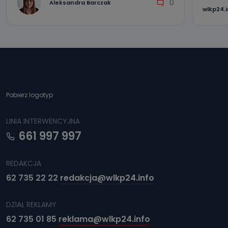
0
Aleksandra Barczak
wlkp24.
Pobierz logotyp
LINIA INTERWENCYJNA
661 997 997
REDAKCJA
62 735 22 22
redakcja@wlkp24.info
DZIAŁ REKLAMY
62 735 01 85
reklama@wlkp24.info