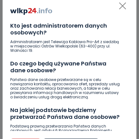
0
06.08.2026 17:05
Jak prawidłowo kosić trawę w…
Kto jest administratorem danych
osobowych?
Administratorem jest Telewizja Kablowa Pro-Art z siedzibą
2
06.08.2026 17:02
w miejscowości Ostrów Wielkopolski (63-400) przy ul.
Wolności 19.
Zderzenie kilku aut na DK25.…
Do czego będą używane Państwa
dane osobowe?
Zaginiona nastolatka. Policja czeka na
informacje
Państwa dane osobowe przetwarzane są w celu
nawiązania kontaktu, opracowania ofert, sprzedaży usług
oraz zachowania relacji biznesowych, a także w celu
Miał blisko 3 promile, odmówił składania
przesyłania informacji handlowych w rozumieniu ustawy
wyjaśnień. Nieoficjalnie: to kaliski urzędnik
o świadczeniu usług drogą elektroniczną.
Drugie podejście. Podpisano umowę na
Na jakiej podstawie będziemy
dokończenie rewitalizacji parku
przetwarzać Państwa dane osobowe?
Z Krotoszyna do Wrocławia. Krótka ucieczka przed
Podstawą prawną przetwarzania Państwa danych
osobowych, jest artykuł 6 Rozporządzenia Parlamentu
policją
Europejskiego i Rady (UE) 2016/679 z dnia 27 kwietnia 2016