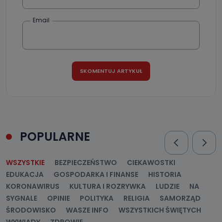
Jak skontaktować się z inspektorem
danych osobowych?
Email
Można to zrobić pod numerem telefonu 62 735-51-05 lub
e-mailowo pod adresem: poczta@tvproart.pl
POPULARNE
WSZYSTKIE
BEZPIECZEŃSTWO
CIEKAWOSTKI
EDUKACJA
GOSPODARKA I FINANSE
HISTORIA
KORONAWIRUS
KULTURA I ROZRYWKA
LUDZIE
NA
SYGNALE
OPINIE
POLITYKA
RELIGIA
SAMORZĄD
ŚRODOWISKO
WASZE INFO
WSZYSTKICH ŚWIĘTYCH