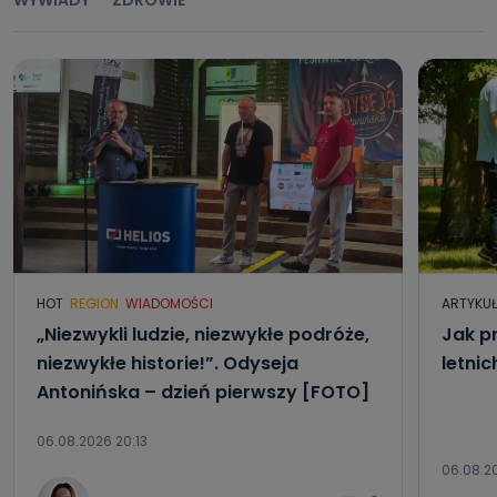
WYWIADY
ZDROWIE
HOT
REGION
WIADOMOŚCI
ARTYKU
„Niezwykli ludzie, niezwykłe podróże,
Jak p
niezwykłe historie!”. Odyseja
letni
Antonińska – dzień pierwszy [FOTO]
06.08.2026 20:13
06.08.2