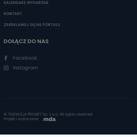
KALENDARZ WYDARZEŃ
KONTAKT
ZAREKLAMUJ SIĘ NA PORTALU
DOŁĄCZ DO NAS
Facebook
Instagram
© TELEWIZJA PROART Sp. z o.o. All rights reserved.
Projekt i wykonanie: