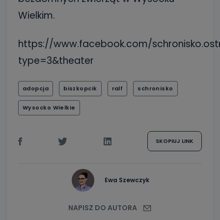
Wielkim.
https://www.facebook.com/schronisko.os
type=3&theater
adopcja
biszkopcik
ralf
schronisko
Wysocko Wielkie
SKOPIUJ LINK
Ewa Szewczyk
NAPISZ DO AUTORA