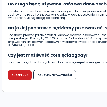
Do czego będą używane Państwa dane oso
Państwa dane osobowe przetwarzane są w celu nawiązania kontaktu
zachowania relacji biznesowych, a także w celu przesyłania infor
świadczeniu usług drogą elektroniczną.
Na jakiej podstawie będziemy przetwarzać
Podstawą prawną przetwarzania Państwa danych osobowych, jest a
Europejskiego i Rady (UE) 2016/679 z dnia 27 kwietnia 2016 r. w spr
przetwarzaniem danych osobowych w sprawie swobodnego przepły
95/46/WE (RODO).
Czy jest możliwość cofnięcia zgody?
Podanie danych osobowych jest dobrowolne, nie jest wymogiem 
warunku zawarcia umowy. Cofnięcie zgody jest możliwe na każdym et
negatywnymi konsekwencjami. Cofnięcia zgody można dokonać w 
tradycyjna) tak, aby dotarła do wiadomości Telewizji Kablowej Pro-A
AKCEPTUJE
POLITYKA PRYWATNOŚCI
(63-400) przy ul. Wolności 19.
Kiedy i komu możemy przekazać Państwa d
Telewizja Kablowa Pro-Art z siedzibą w miejscowości Ostrów Wielkopol
Państwa danych osobowych podmiotom trzecim, jak również nie s
zautomatyzowanego profilowania.