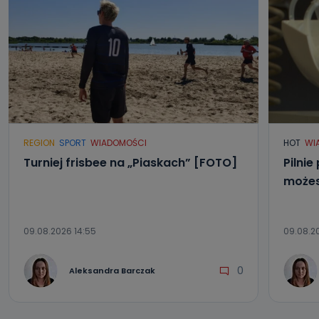
REGION
SPORT
WIADOMOŚCI
HOT
WI
Turniej frisbee na „Piaskach” [FOTO]
Pilnie
możes
09.08.2026 14:55
09.08.20
0
Aleksandra Barczak