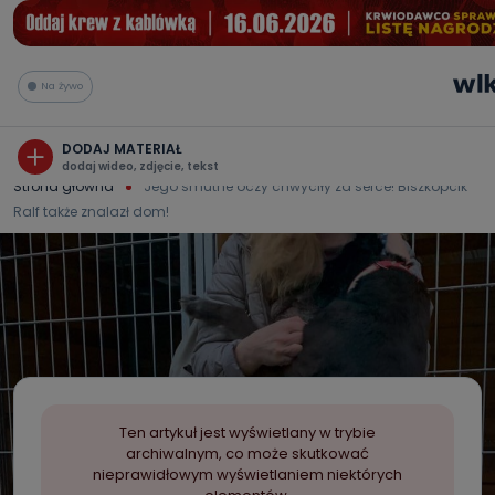
Na żywo
DODAJ MATERIAŁ
dodaj wideo, zdjęcie, tekst
Strona główna
Jego smutne oczy chwyciły za serce! Biszkopcik
Ralf także znalazł dom!
Ten artykuł jest wyświetlany w trybie
archiwalnym, co może skutkować
nieprawidłowym wyświetlaniem niektórych