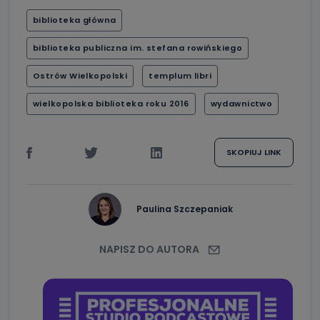
biblioteka główna
biblioteka publiczna im. stefana rowińskiego
Ostrów Wielkopolski
templum libri
wielkopolska biblioteka roku 2016
wydawnictwo
SKOPIUJ LINK
Paulina Szczepaniak
NAPISZ DO AUTORA