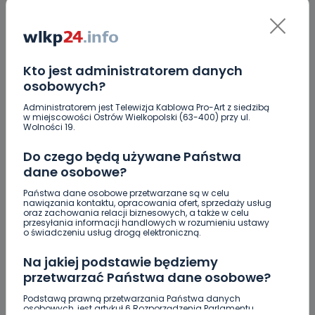
Zatrzymanie na tle seksualnym? Służby badają
sprawę [WIDEO]
OKS 1926 zbiera na dokończenie oświetlenia na
boisku w Świeligowie. Ruszyła zbiórka
Kto jest administratorem danych
osobowych?
Puchar na landach. Znowu przyjedzie do
Krotoszyna
Administratorem jest Telewizja Kablowa Pro-Art z siedzibą
w miejscowości Ostrów Wielkopolski (63-400) przy ul.
Mecz bez historii. Moonfin Magnus Ostrów
Wolności 19.
przegrywa wyraźnie z Innpro ROW-em Rybnik
Do czego będą używane Państwa
Turniej frisbee na "Piaskach" [FOTO]
dane osobowe?
Państwa dane osobowe przetwarzane są w celu
Pilnie potrzebna krew. Sprwdź, czy możesz pomóc
nawiązania kontaktu, opracowania ofert, sprzedaży usług
[WIDEO]
oraz zachowania relacji biznesowych, a także w celu
przesyłania informacji handlowych w rozumieniu ustawy
o świadczeniu usług drogą elektroniczną.
Śmiertelny wypadek w Torzeńcu. Zginął
motocyklista
Na jakiej podstawie będziemy
przetwarzać Państwa dane osobowe?
Podstawą prawną przetwarzania Państwa danych
osobowych, jest artykuł 6 Rozporządzenia Parlamentu