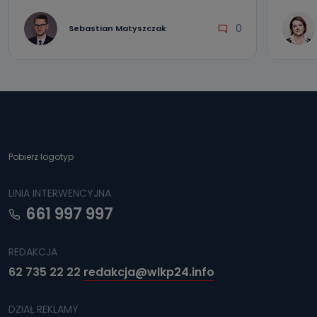
0
Sebastian Matyszczak
Pobierz logotyp
LINIA INTERWENCYJNA
661 997 997
REDAKCJA
62 735 22 22
redakcja@wlkp24.info
DZIAŁ REKLAMY