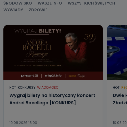
ŚRODOWISKO
WASZE INFO
WSZYSTKICH ŚWIĘTYCH
WYWIADY
ZDROWIE
Jak skontaktować się z inspektorem
danych osobowych?
Można to zrobić pod numerem telefonu 62 735-51-05 lub
e-mailowo pod adresem: poczta@tvproart.pl
HOT
KONKURSY
WIADOMOŚCI
HOT
RE
Wygraj bilety na historyczny koncert
Dwie 
Andrei Bocellego [KONKURS]
Złodz
10.08.2026 18:00
10.08.20