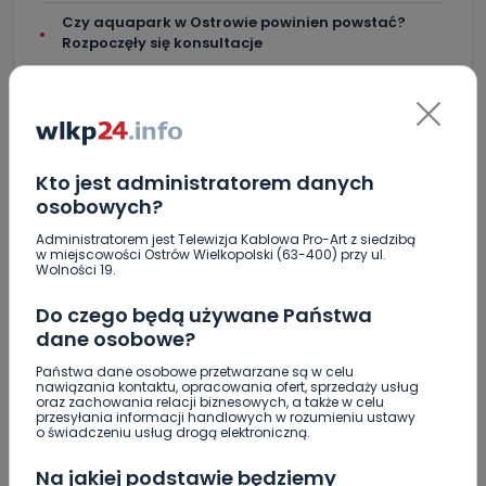
Czy aquapark w Ostrowie powinien powstać?
Rozpoczęły się konsultacje
Skomentuj ten wpis jako pierwszy!
Kto jest administratorem danych
osobowych?
DOŁĄCZ DO DYSKUSJI
Administratorem jest Telewizja Kablowa Pro-Art z siedzibą
w miejscowości Ostrów Wielkopolski (63-400) przy ul.
Wolności 19.
Do czego będą używane Państwa
dane osobowe?
DODAJ SWÓJ KOMENTARZ
Państwa dane osobowe przetwarzane są w celu
nawiązania kontaktu, opracowania ofert, sprzedaży usług
Wiadomość
oraz zachowania relacji biznesowych, a także w celu
przesyłania informacji handlowych w rozumieniu ustawy
o świadczeniu usług drogą elektroniczną.
Na jakiej podstawie będziemy