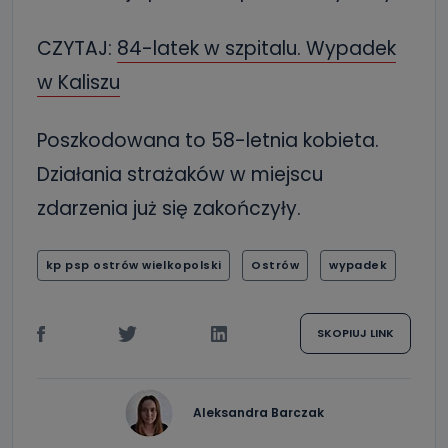
CZYTAJ:
84-latek w szpitalu. Wypadek
w Kaliszu
Poszkodowana to 58-letnia kobieta.
Działania strażaków w miejscu
zdarzenia już się zakończyły.
kp psp ostrów wielkopolski
Ostrów
wypadek
SKOPIUJ LINK
Aleksandra Barczak