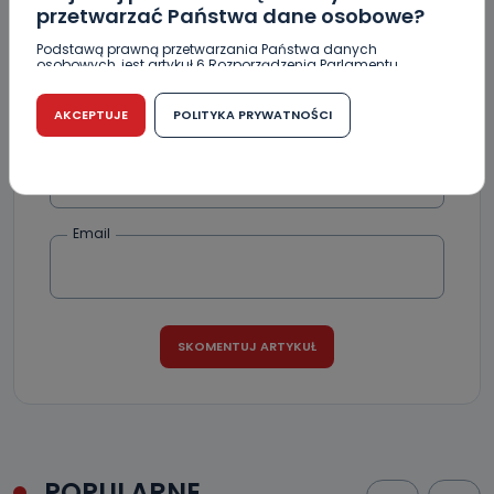
przetwarzać Państwa dane osobowe?
Podstawą prawną przetwarzania Państwa danych
osobowych, jest artykuł 6 Rozporządzenia Parlamentu
Europejskiego i Rady (UE) 2016/679 z dnia 27 kwietnia 2016
r. w sprawie ochrony osób fizycznych w związku z
przetwarzaniem danych osobowych w sprawie
AKCEPTUJE
POLITYKA PRYWATNOŚCI
swobodnego przepływu takich danych oraz uchylenia
dyrektywy 95/46/WE (RODO).
Podpis
Czy jest możliwość cofnięcia zgody?
Podanie danych osobowych jest dobrowolne, nie jest
Email
wymogiem ustawowym lub umownym oraz nie stanowi
warunku zawarcia umowy. Cofnięcie zgody jest możliwe
na każdym etapie i nie jest to związane z żadnymi
negatywnymi konsekwencjami. Cofnięcia zgody można
dokonać w dowolny, wybrany sposób (e-mail, poczta
tradycyjna) tak, aby dotarła do wiadomości Telewizji
Kablowej Pro-Art z siedzibą w miejscowości Ostrów
Wielkopolski (63-400) przy ul. Wolności 19.
Kiedy i komu możemy przekazać
Państwa dane?
Telewizja Kablowa Pro-Art z siedzibą w miejscowości
Ostrów Wielkopolski (63-400) przy ul. Wolności 19 nie
przekazuje Państwa danych osobowych podmiotom
POPULARNE